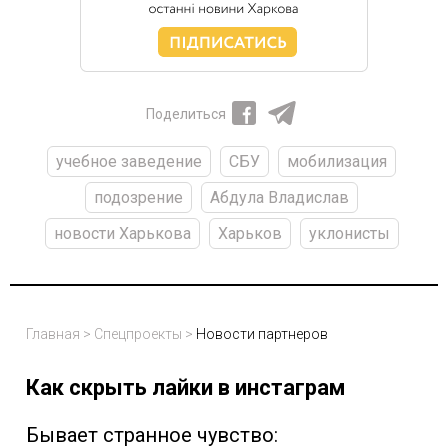
Поделиться
учебное заведение
СБУ
мобилизация
подозрение
Абдула Владислав
новости Харькова
Харьков
уклонисты
Главная
>
Спецпроекты
>
Новости партнеров
Как скрыть лайки в инстаграм
Бывает странное чувство: