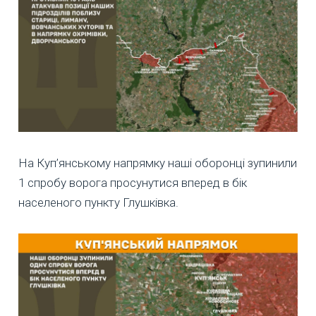
На Куп’янському напрямку наші оборонці зупинили
1 спробу ворога просунутися вперед в бік
населеного пункту Глушківка.