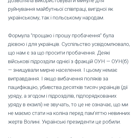
дозволяла використовувати минуле для
руйнування майбутньої співпраці, вигідної як
українському, так і польському народам.
Формула "прощаю і прошу пробачення" була
дієвою і для українців. Суспільство усвідомлювало,
що нам є за що просити пробачення. Деякі
військові підрозділи однієї з фракцій ОУН — ОУН(б)
— знищували мирне населення. І цьому немає
виправдання. І якщо вибачення поляків за
пацифікацію, убивства десятків тисяч українців (дії
уряду, а згодом і підрозділів, підпорядкованих
уряду в екзилі) не звучать, то це не означає, що ми
не маємо стати на коліна перед пам’яттю невинних
жертв Волині. Українські президенти це робили.