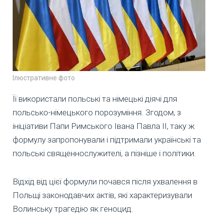
Ілюстративне фото
Її використали польські та німецькі діячі для
польсько-німецького порозуміння. Згодом, з
ініціативи Папи Римського Івана Павла ІІ, таку ж
формулу запропонували і підтримали українські та
польські священнослужителі, а пізніше і політики.
Відхід від цієї формули почався після ухвалення в
Польщі законодавчих актів, які характеризували
Волинську трагедію як геноцид.