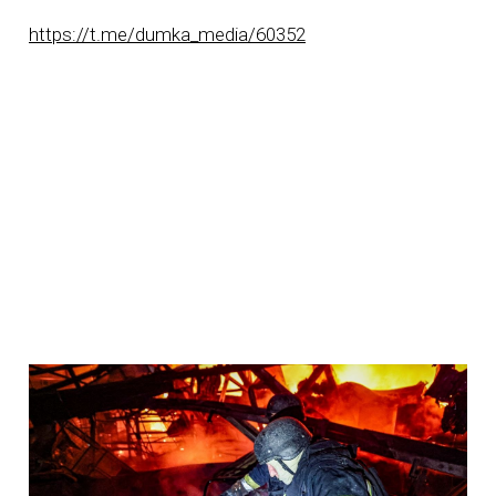
https://t.me/dumka_media/60352