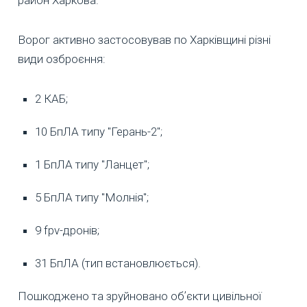
Ворог активно застосовував по Харківщині різні
види озброєння:
2 КАБ;
10 БпЛА типу "Герань-2";
1 БпЛА типу "Ланцет";
5 БпЛА типу "Молнія";
9 fpv-дронів;
31 БпЛА (тип встановлюється).
Пошкоджено та зруйновано обʼєкти цивільної