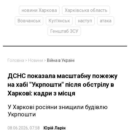
новини Харкова
Харківська область
Вовчанськ
Куп'янськ
наступ
атака
Генштаб ЗСУ
Головна
>
Новини
>
Війна в Україні
ДСНС показала масштабну пожежу
на хабі "Укрпошти" після обстрілу в
Харкові: кадри з місця
У Харкові росіяни знищили будівлю
Укрпошти
08.06.2026, 07:58
Юрій Ларін