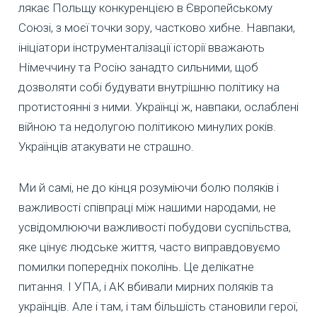
лякає Польщу конкуренцією в Європейському
Союзі, з моєї точки зору, частково хибне. Навпаки,
ініціатори інструменталізації історії вважають
Німеччину та Росію занадто сильними, щоб
дозволяти собі будувати внутрішню політику на
протистоянні з ними. Українці ж, навпаки, ослаблені
війною та недолугою політикою минулих років.
Українців атакувати не страшно.
Ми й самі, не до кінця розуміючи болю поляків і
важливості співпраці між нашими народами, не
усвідомлюючи важливості побудови суспільства,
яке цінує людське життя, часто виправдовуємо
помилки попередніх поколінь. Це делікатне
питання. І УПА, і АК вбивали мирних поляків та
українців. Але і там, і там більшість становили герої,