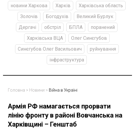
новини Харкова
Харків
Харківська область
Золочів
Богодухів
Великий Бурлук
Дергачі
обстріл
БПЛА
поранений
Харківська ВЦА
Олег Синєгубов
Синєгубов Олег Васильович
руйнування
інфраструктура
Головна
>
Новини
>
Війна в Україні
Армія РФ намагається прорвати
лінію фронту в районі Вовчанська на
Харківщині – Генштаб