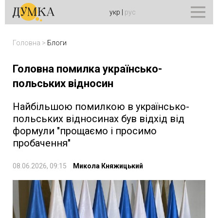
укр
|
рус
Головна
>
Блоги
Головна помилка українсько-
польських відносин
Найбільшою помилкою в українсько-
польських відносинах був відхід від
формули "прощаємо і просимо
пробачення"
08.06.2026, 09:15
Микола Княжицький