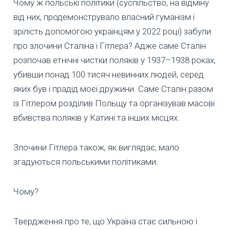
Чому ж польські політики (суспільство, на відміну
від них, продемонструвало власний гуманізм і
зрілість допомогою українцям у 2022 році) забули
про злочини Сталіна і Гітлера? Адже саме Сталін
розпочав етнічні чистки поляків у 1937–1938 роках,
убивши понад 100 тисяч невинних людей, серед
яких був і прадід моєї дружини. Саме Сталін разом
із Гітлером розділив Польщу та організував масові
вбивства поляків у Катині та інших місцях.
Злочини Гітлера також, як виглядає, мало
згадуються польськими політиками.
Чому?
Твердження про те, що Україна стає сильною і