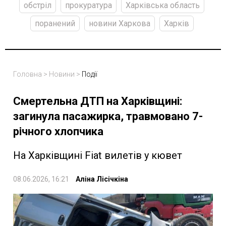
обстріл
прокуратура
Харківська область
поранений
новини Харкова
Харків
Головна
>
Новини
>
Події
Смертельна ДТП на Харківщині:
загинула пасажирка, травмовано 7-
річного хлопчика
На Харківщині Fiat вилетів у кювет
08.06.2026, 16:21
Аліна Лісічкіна