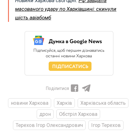
Новини Харкова сьогодні:
РФ завдала
масованого удару по Харківщині: скинули
шість авіабомб
Поділитися
новини Харкова
Харків
Харківська область
дрон
Обстріл Харкова
Терехов Ігор Олександрович
Ігор Терехов