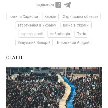
Поділитися
новини Харкова
Харків
Харківська область
вторгнення в Україну
війна в Україні
агресія росії
мобілізація
Путін
Залужний Валерій
Білецький Андрій
СТАТТІ