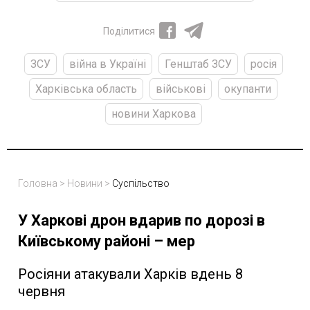
Поділитися
ЗСУ
війна в Україні
Генштаб ЗСУ
росія
Харківська область
військові
окупанти
новини Харкова
Головна
>
Новини
>
Суспільство
У Харкові дрон вдарив по дорозі в
Київському районі – мер
Росіяни атакували Харків вдень 8
червня