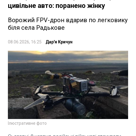
цивільне авто: поранено жінку
Ворожий FPV-дрон вдарив по легковику
біля села Радькове
08.06.2026, 16:25
Дар'я Кричун
Ілюстративне фото