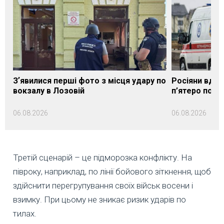
Зʼявилися перші фото з місця удару по
Росіяни вдар
вокзалу в Лозовій
п’ятеро пос
06.08.2026
06.08.2026
Третій сценарій – це підморозка конфлікту. На
півроку, наприклад, по лінії бойового зіткнення, щоб
здійснити перегрупування своїх військ восени і
взимку. При цьому не зникає ризик ударів по
тилах.