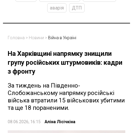
аварія
ДТП
Головна
>
Новини
>
Війна в Україні
На Харківщині напрямку знищили
групу російських штурмовиків: кадри
з фронту
За тиждень на Південно-
Слобожанському напрямку російські
війська втратили 15 військових убитими
та ще 18 пораненими.
08.06.2026, 16:15
Аліна Лісічкіна