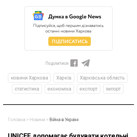
Поділитися
новини Харкова
Харків
Харківська область
статистика
економіка
експорт
імпорт
Головна
>
Новини
>
Війна в Україні
UNICEF допомагає будувати котельні