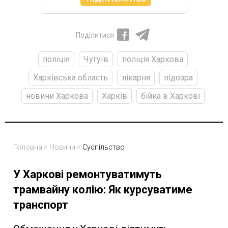
Поділитися
поліція
Чугуїв
поліція Харкова
Харківська область
лікарня
підозра
новини Харкова
Харків
бійка в Харкові
Головна
>
Новини
>
Суспільство
У Харкові ремонтуватимуть
трамвайну колію: Як курсуватиме
транспорт