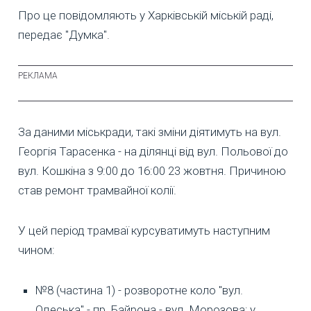
Про це повідомляють у Харківській міській раді,
передає "Думка".
За даними міськради, такі зміни діятимуть на вул.
Георгія Тарасенка - на ділянці від вул. Польової до
вул. Кошкіна з 9:00 до 16:00 23 жовтня. Причиною
став ремонт трамвайної колії.
У цей період трамваї курсуватимуть наступним
чином:
№8 (частина 1) - розворотне коло "вул.
Одеська" - пр. Байрона - вул. Морозова; у