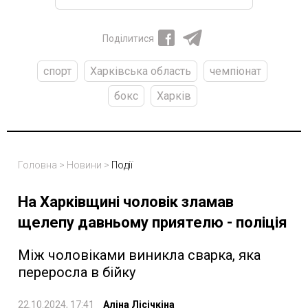
Поділитися
спорт
Харківська область
чемпіонат
бокс
Харків
Головна
>
Новини
>
Події
На Харківщині чоловік зламав
щелепу давньому приятелю - поліція
Між чоловіками виникла сварка, яка
переросла в бійку
22.10.2024, 17:41
Аліна Лісічкіна