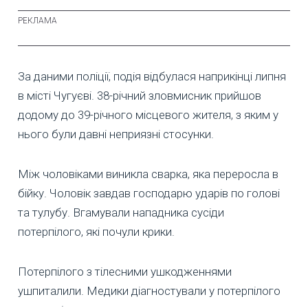
За даними поліції, подія відбулася наприкінці липня
в місті Чугуєві. 38-річний зловмисник прийшов
додому до 39-річного місцевого жителя, з яким у
нього були давні неприязні стосунки.
Між чоловіками виникла сварка, яка переросла в
бійку. Чоловік завдав господарю ударів по голові
та тулубу. Вгамували нападника сусіди
потерпілого, які почули крики.
Потерпілого з тілесними ушкодженнями
ушпиталили. Медики діагностували у потерпілого