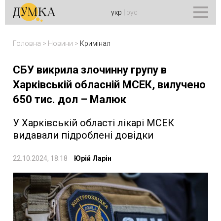
укр
|
рус
Головна
>
Новини
>
Кримінал
СБУ викрила злочинну групу в
Харківській обласній МСЕК, вилучено
650 тис. дол – Малюк
У Харківській області лікарі МСЕК
видавали підроблені довідки
22.10.2024, 18:18
Юрій Ларін