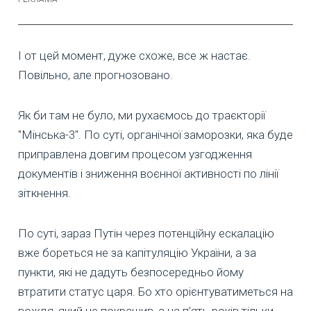
І от цей момент, дуже схоже, все ж настає.
Повільно, але прогнозовано.
Як би там не було, ми рухаємось до траєкторії
"Мінська-3". По суті, органічної заморозки, яка буде
приправлена довгим процесом узгодження
документів і зниження воєнної активності по лінії
зіткнення.
По суті, зараз Путін через потенційну ескалацію
вже бореться не за капітуляцію України, а за
пункти, які не дадуть безпосередньо йому
втратити статус царя. Бо хто орієнтуватиметься на
вождя, який не покращив, а на п’ять років тільки