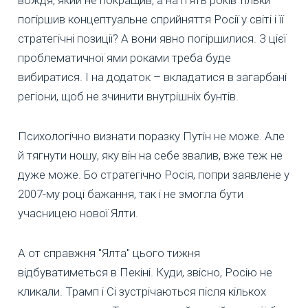
погіршив концептуальне сприйняття Росії у світі і її
стратегічні позиції? А вони явно погіршилися. З цієї
проблематичної ями роками треба буде
вибиратися. І на додаток – вкладатися в загарбані
регіони, щоб не зчинити внутрішніх бунтів.
Психологічно визнати поразку Путін не може. Але
й тягнути ношу, яку він на себе звалив, вже теж не
дуже може. Бо стратегічно Росія, попри заявлене у
2007-му році бажання, так і не змогла бути
учасницею нової Ялти.
А от справжня "Ялта" цього тижня
відбуватиметься в Пекіні. Куди, звісно, Росію не
кликали. Трамп і Сі зустрічаються після кількох