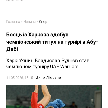
Головна
>
Новини
>
Спорт
Боєць із Харкова здобув
чемпіонський титул на турнірі в Абу-
Дабі
Харків’янин Владислав Руднєв став
чемпіоном турніру UAE Warriors
11.05.2026, 15:15
Аліна Лісічкіна