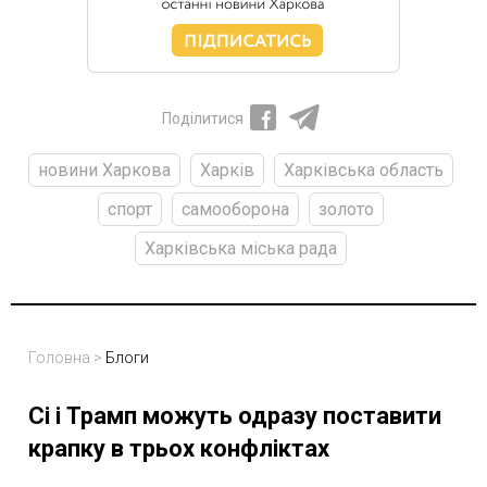
Поділитися
новини Харкова
Харків
Харківська область
спорт
самооборона
золото
Харківська міська рада
Головна
>
Блоги
Сі і Трамп можуть одразу поставити
крапку в трьох конфліктах