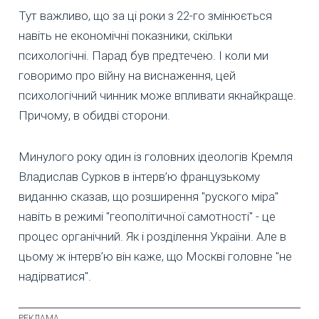
Тут важливо, що за ці роки з 22-го змінюється
навіть не економічні показники, скільки
психологічні. Парад був предтечею. І коли ми
говоримо про війну на виснаження, цей
психологічний чинник може впливати якнайкраще.
Причому, в обидві сторони.
Минулого року один із головних ідеологів Кремля
Владислав Сурков в інтерв’ю французькому
виданню сказав, що розширення "руского міра"
навіть в режимі "геополітичної самотності" - це
процес органічний. Як і розділення України. Але в
цьому ж інтерв’ю він каже, що Москві головне "не
надірватися".