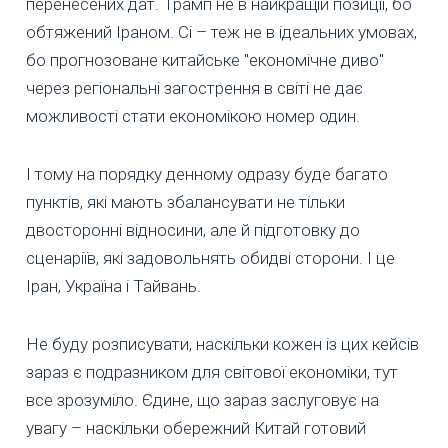
перенесених дат. Трамп не в найкращій позиції, бо
обтяжений Іраном. Сі – теж не в ідеальних умовах,
бо прогнозоване китайське "економічне диво"
через регіональні загострення в світі не дає
можливості стати економікою номер один.
І тому на порядку денному одразу буде багато
пунктів, які мають збалансувати не тільки
двосторонні відносини, але й підготовку до
сценаріїв, які задовольнять обидві сторони. І це
Іран, Україна і Тайвань.
Не буду розписувати, наскільки кожен із цих кейсів
зараз є подразником для світової економіки, тут
все зрозуміло. Єдине, що зараз заслуговує на
увагу – наскільки обережний Китай готовий