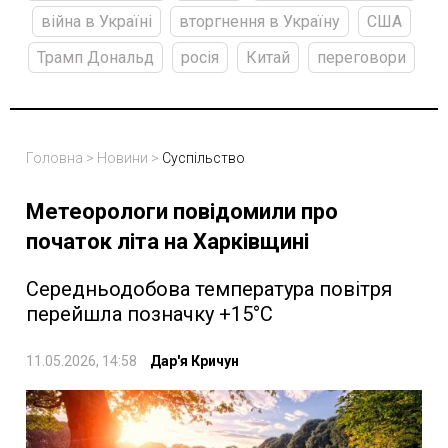
війна в Україні
вторгнення в Україну
США
Трамп Дональд
росія
Китай
переговори
Головна
>
Новини
>
Суспільство
Метеорологи повідомили про
початок літа на Харківщині
Середньодобова температура повітря
перейшла позначку +15°C
11.05.2026, 14:58
Дар'я Кричун