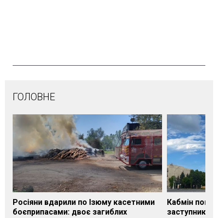
ГОЛОВНЕ
Росіяни вдарили по Ізюму касетними
Кабмін погод
боєприпасами: двоє загиблих
заступника н