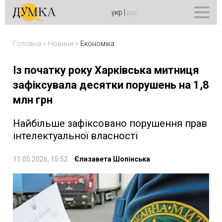
укр
|
рус
Головна
>
Новини
>
Економіка
Із початку року Харківська митниця
зафіксувала десятки порушень на 1,8
млн грн
Найбільше зафіксовано порушення прав
інтелектуальної власності
11.05.2026, 15:52
Єлизавета Шопінська