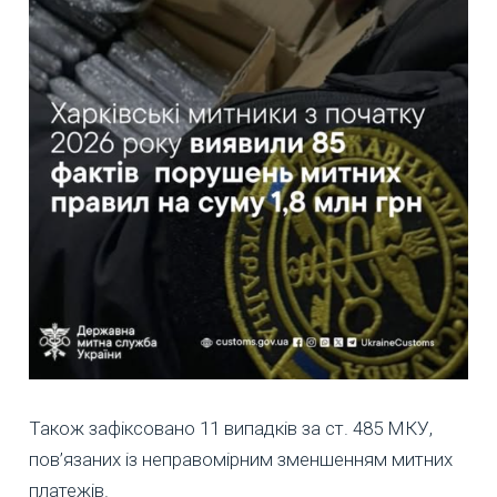
Також зафіксовано 11 випадків за ст. 485 МКУ,
пов’язаних із неправомірним зменшенням митних
платежів.