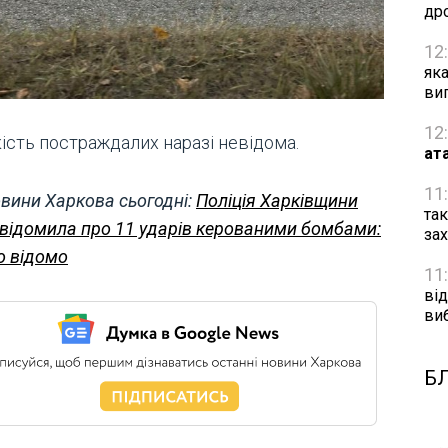
др
12
як
ви
12
ість постраждалих наразі невідома.
ат
11
вини Харкова сьогодні:
Поліція Харківщини
та
відомила про 11 ударів керованими бомбами:
за
 відомо
11
від
ви
Б