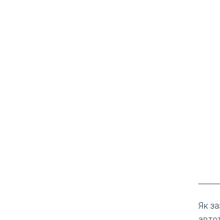
Як з
автот