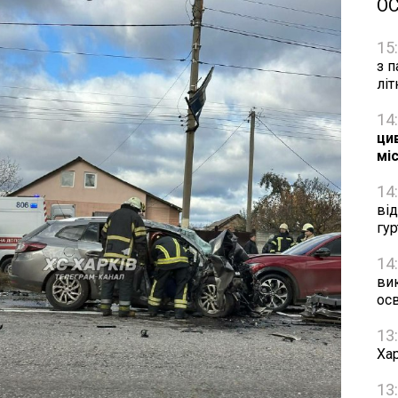
О
15
з п
лі
14
цив
мі
14
ві
гу
14
ви
осв
13
Хар
13