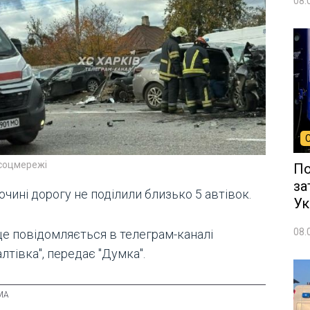
08.
 соцмережі
По
за
очині дорогу не поділили близько 5 автівок.
Ук
08.
це повідомляється в телеграм-каналі
лтівка", передає "Думка".