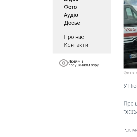
Фото
Аудіо
Досьє
Про нас
Контакти
Людям з
порушенням зору
Фото:
У Піс
Про 
"ХССа