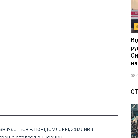
Ві
ру
Си
на
08.
СТ
азначається в повідомленні, жахлива
роща сталася в Пісочині.