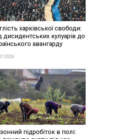
глість харківської свободи:
д дисидентських кулуарів до
раїнського авангарду
07.2026
зонний підробіток в полі: