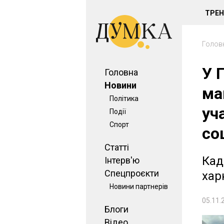
ТРЕ
Голов
У 
Головна
Новини
ма
Політика
уч
Події
Спорт
со
Статті
Кад
Інтерв'ю
Спецпроєкти
хар
Новини партнерів
05.11.
Блоги
Відео