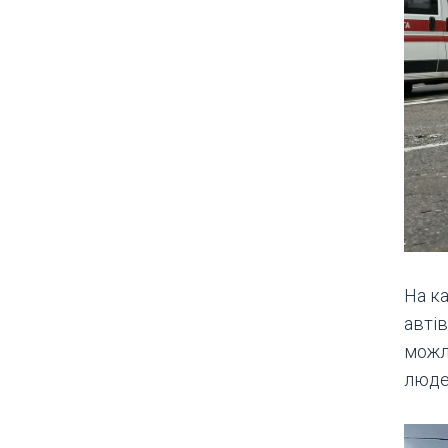
На к
автів
можл
люде