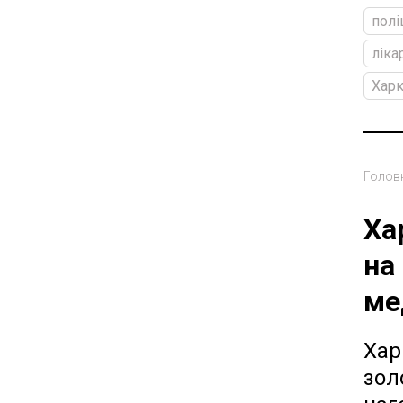
полі
ліка
Харк
Голов
Ха
на
ме
Хар
золо