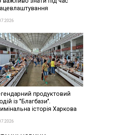
 важливо знати під час
ацевлаштування
07.2026
гендарний продуктовий
одій із "Благбази".
имінальна історія Харкова
07.2026