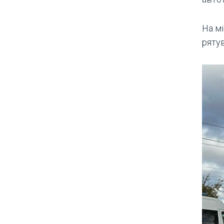
На м
ряту