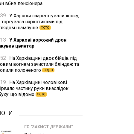
он вбив пенсіонера
:39
У Харкові заарештували жінку,
а торгувала наркотиками під
глядом шампунів
ФОТО
:13
У Харкові ворожий дрон
акував цвинтар
:52
На Харківщині двоє бійців під
ковим вогнем зачистили бліндаж та
хопили полоненого
ВІДЕО
:19
На Харківщині чоловікові
ірвало частину руки внаслідок
буху: що відомо
ФОТО
ЛОГИ
ГО "ЗАХИСТ ДЕРЖАВИ"