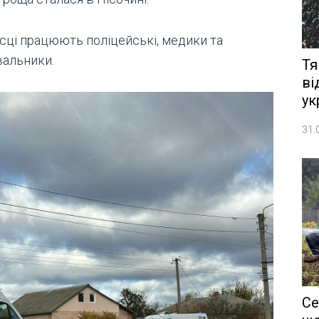
ісці працюють поліцейські, медики та
вальники.
Тя
ві
ук
31.
Се