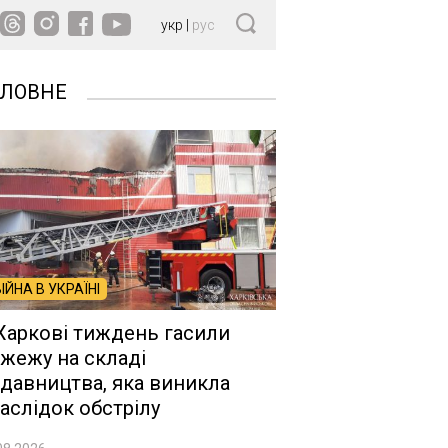
укр
|
рус
ОЛОВНЕ
ВІЙНА В УКРАЇНІ
Харкові тиждень гасили
жежу на складі
давництва, яка виникла
аслідок обстрілу