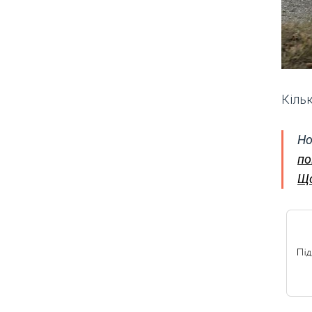
Кільк
Но
по
Що