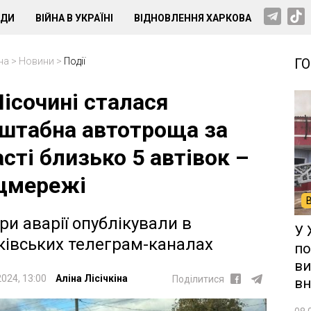
НДИ
ВІЙНА В УКРАЇНІ
ВІДНОВЛЕННЯ ХАРКОВА
на
>
Новини
>
Події
Г
Пісочині сталася
штабна автотроща за
асті близько 5 автівок –
цмережі
ри аварії опублікували в
У 
ківських телеграм-каналах
по
ви
2024, 13:00
Аліна Лісічкіна
Поділитися
вн