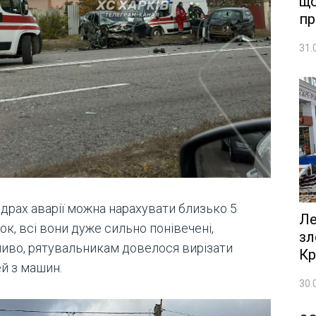
що
пр
31.
адрах аварії можна нарахувати близько 5
Ле
ок, всі вони дуже сильно понівечені,
зл
иво, рятувальникам довелося вирізати
Кр
й з машин.
30.