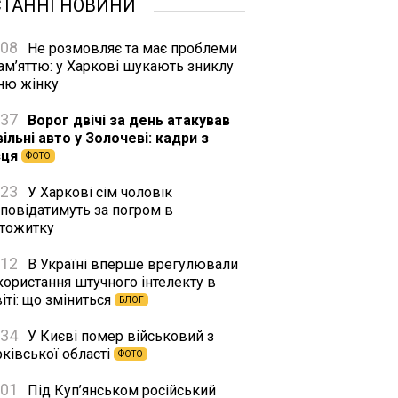
СТАННІ НОВИНИ
:08
Не розмовляє та має проблеми
ам’яттю: у Харкові шукають зниклу
тню жінку
:37
Ворог двічі за день атакував
ільні авто у Золочеві: кадри з
сця
ФОТО
:23
У Харкові сім чоловік
дповідатимуть за погром в
ртожитку
:12
В Україні вперше врегулювали
користання штучного інтелекту в
іті: що зміниться
БЛОГ
:34
У Києві помер військовий з
ківської області
ФОТО
:01
Під Куп’янськом російський