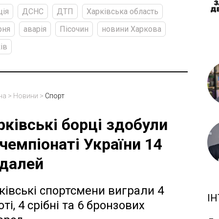
ція
ДСНС
ДТП
Харківська область
рня
аварія
Пісочин
новини Харкова
ів
на
>
Новини
>
Спорт
рківські борці здобули
 чемпіонаті України 14
далей
ківські спортсмени виграли 4
ІН
ті, 4 срібні та 6 бронзових