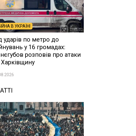
ВІЙНА В УКРАЇНІ
д ударів по метро до
йнувань у 16 громадах:
нєгубов розповів про атаки
 Харківщину
08.2026
АТТІ