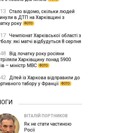
:13
Стало відомо, скільки людей
гинули в ДТП на Харківщині з
чатку року
ФОТО
:17
Чемпіонат Харківської області з
болу: які матчі відбудуться 8 серпня
:48
Від початку року росіяни
стріляли Харківщину понад 5900
ів – міністр МВС
ФОТО
:42
Дітей із Харкова відправили до
ортивного табору у Франції
ФОТО
ЛОГИ
ВІТАЛІЙ ПОРТНИКОВ
Як не стати частиною
Росії