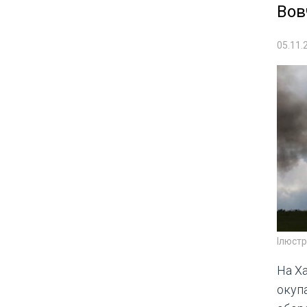
Вов
05.11.
Ілюст
На Х
окуп