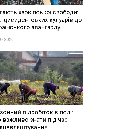
глість харківської свободи:
д дисидентських кулуарів до
раїнського авангарду
07.2026
зонний підробіток в полі:
 важливо знати під час
ацевлаштування