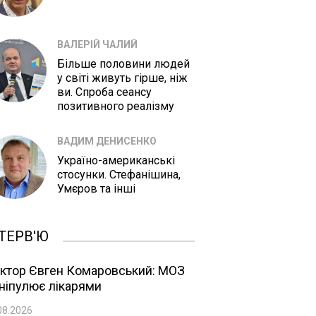
ВАЛЕРІЙ ЧАЛИЙ
Більше половини людей
у світі живуть гірше, ніж
ви. Спроба сеансу
позитивного реалізму
ВАДИМ ДЕНИСЕНКО
Україно-американські
стосунки. Стефанішина,
Умєров та інші
ТЕРВ'Ю
ктор Євген Комаровський: МОЗ
ніпулює лікарями
08.2026