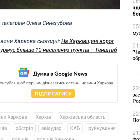
08
зд
бо
: телеграм Олега Синєгубова
05
му
вини Харкова сьогодні:
На Харківщині ворог
01
урмує більше 10 населених пунктів – Генштаб
"Че
об
23
зас
Рос
22
ни Харкова
Харків
Харківська область
Пот
чів
обстріл
авіаудар
КАБ
руйнування
21
фо
ло
поліція
поліція Харкова