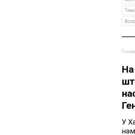
Тим
Вол
Голов
На
шт
на
Ге
У Х
нам