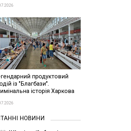
07.2026
гендарний продуктовий
одій із "Благбази".
имінальна історія Харкова
07.2026
СТАННІ НОВИНИ