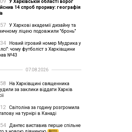
:09
У Харківській області ворог
ійснив 14 спроб прориву: географія
їв
:57
У Харкові академії дизайну та
зичному ліцею подовжили "бронь"
:34
Новий ігровий номер Мудрика у
лсі": чому футболіст з Харківщини
рав №43
07.08.2026
:58
На Харківщині священника
удили за заклики віддати Харків
ії
:12
Світоліна за годину розгромила
апову на турнірі в Канаді
:54
Дантес виставив перше спільне
то з новою дівчиною
ФОТО