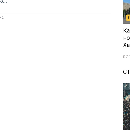
а".
Ка
но
Ха
07.
СТ