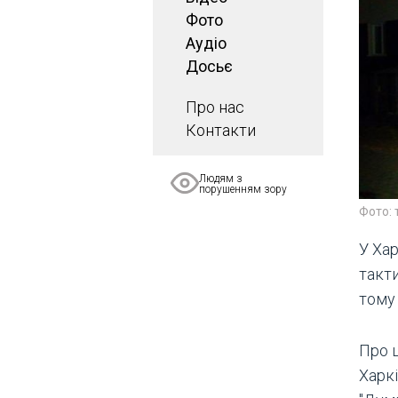
Фото
Аудіо
Досьє
Про нас
Контакти
Людям з
порушенням зору
Фото: 
У Хар
такти
тому 
Про 
Харк