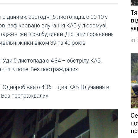
Тя
го даними, сьогодні, 5 листопада, о 00:10 у
ві
ві зафіксовано влучання КАБ у лісосмузі.
ук
оджені житлові будинки. Дістали поранення
31.
ивільні жінки віком 39 та 40 років.
і Уди 5 листопада о 4:34 – обстрілу КАБ.
ання в поле. Без постраждалих.
і Одноробівка о 4:36 – два КАБ. Влучання в
. Без постраждалих.
Се
що
пр