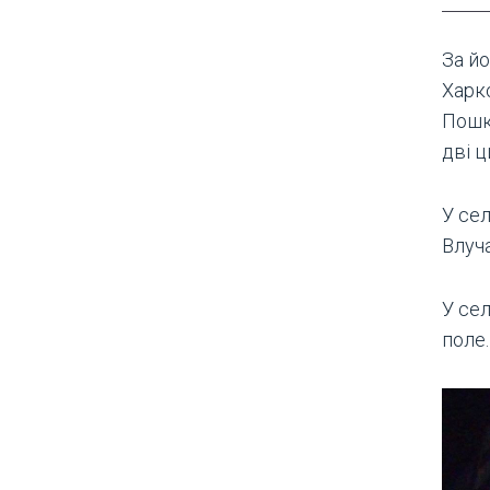
За йо
Харко
Пошк
дві ц
У сел
Влуч
У сел
поле