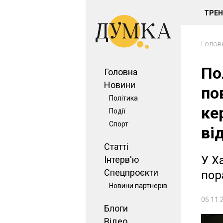
ТРЕ
Голов
По
Головна
Новини
по
Політика
ке
Події
Спорт
ві
Статті
У Х
Інтерв'ю
Спецпроєкти
пор
Новини партнерів
05.11.
Блоги
Відео