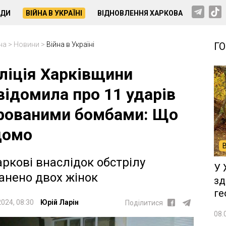
НДИ
ВІЙНА В УКРАЇНІ
ВІДНОВЛЕННЯ ХАРКОВА
на
>
Новини
>
Війна в Україні
Г
ліція Харківщини
відомила про 11 ударів
рованими бомбами: Що
домо
аркові внаслідок обстрілу
У 
анено двох жінок
зд
ге
2024, 08:30
Юрій Ларін
Поділитися
08.