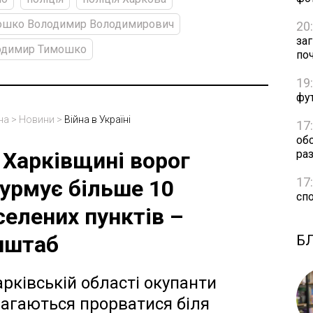
ошко Володимир Володимирович
20
за
одимир Тимошко
по
19
фут
на
>
Новини
>
Війна в Україні
17
об
раз
 Харківщині ворог
17
урмує більше 10
сп
селених пунктів –
нштаб
Б
арківській області окупанти
агаються прорватися біля