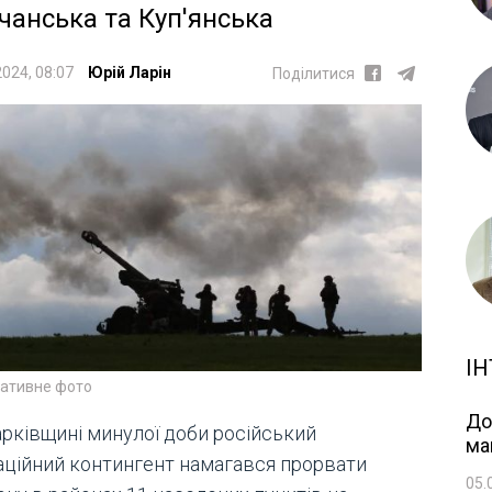
чанська та Куп'янська
2024, 08:07
Юрій Ларін
Поділитися
ІН
ративне фото
До
арківщині минулої доби російський
ма
аційний контингент намагався прорвати
05.