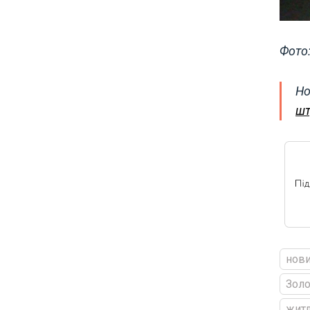
Фото
Но
шт
нови
Золо
жит