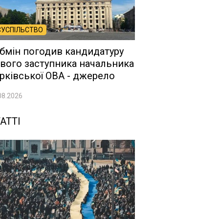
СУСПІЛЬСТВО
бмін погодив кандидатуру
вого заступника начальника
рківської ОВА - джерело
08.2026
АТТІ