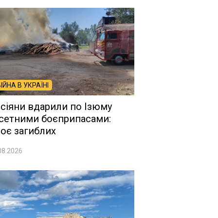
ВІЙНА В УКРАЇНІ
сіяни вдарили по Ізюму
сетними боєприпасами:
оє загиблих
08.2026