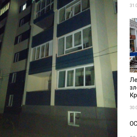
31.
Ле
зл
Кр
30.
О