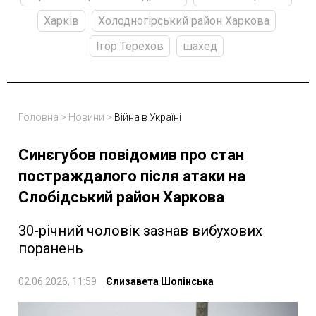
Харків
Холодногірський район Харкова
Ігор Терехов
шахед
Головна
>
Новини
>
Війна в Україні
Синєгубов повідомив про стан
постраждалого після атаки на
Слобідський район Харкова
30-річний чоловік зазнав вибухових
поранень
02.06.2026, 11:59
Єлизавета Шопінська