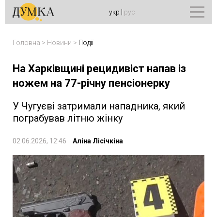
укр
|
рус
Головна
>
Новини
>
Події
На Харківщині рецидивіст напав із
ножем на 77-річну пенсіонерку
У Чугуєві затримали нападника, який
пограбував літню жінку
02.06.2026, 12:46
Аліна Лісічкіна