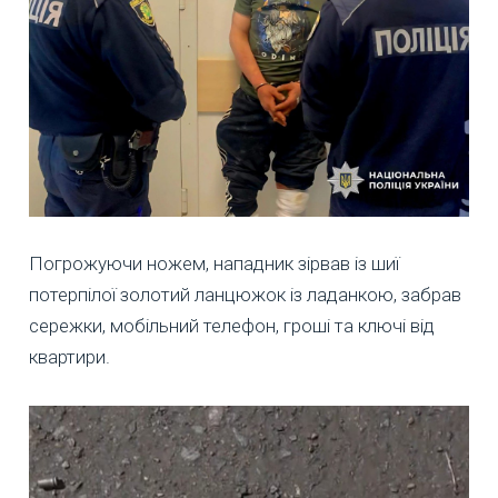
Погрожуючи ножем, нападник зірвав із шиї
потерпілої золотий ланцюжок із ладанкою, забрав
сережки, мобільний телефон, гроші та ключі від
квартири.