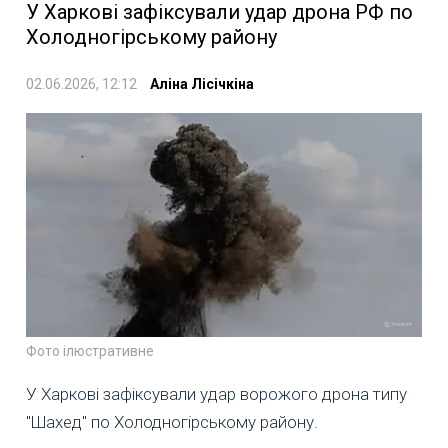
У Харкові зафіксували удар дрона РФ по
Холодногірському району
02.06.2026, 12:12
Аліна Лісічкіна
Фото ілюстративне
У Харкові зафіксували удар ворожого дрона типу
"Шахед" по Холодногірському району.