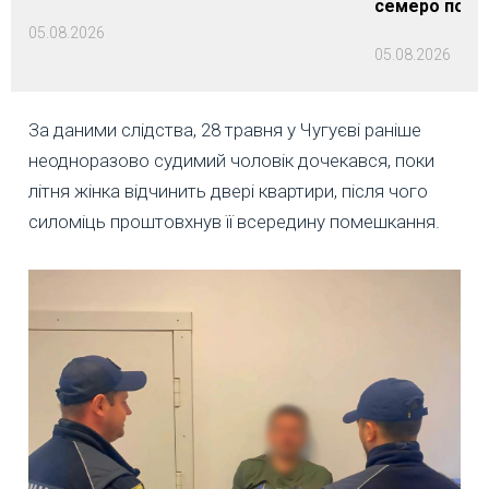
семеро пост
05.08.2026
05.08.2026
За даними слідства, 28 травня у Чугуєві раніше
неодноразово судимий чоловік дочекався, поки
літня жінка відчинить двері квартири, після чого
силоміць проштовхнув її всередину помешкання.