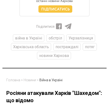
Поділитися
війна в Україні
обстріл
Укрзалізниця
Харківська область
постраждалі
потяг
новини Харкова
Головна
>
Новини
>
Війна в Україні
Росіяни атакували Харків "Шахедом":
що відомо