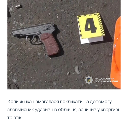
Коли жінка намагалася покликати на допомогу,
зловмисник ударив її в обличчя, зачинив у квартирі
та втік.