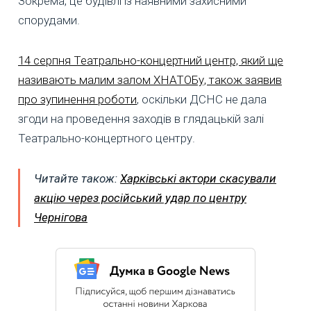
Зокрема, це будівлі із наявними захисними
спорудами.
14 серпня Театрально-концертний центр, який ще
називають малим залом ХНАТОБу, також заявив
про зупинення роботи
, оскільки ДСНС не дала
згоди на проведення заходів в глядацькій залі
Театрально-концертного центру.
Читайте також:
Харківські актори скасували
акцію через російський удар по центру
Чернігова