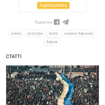
Поділитися
війна
культура
театр
новини Харкова
Харків
СТАТТІ