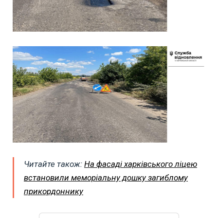
Читайте також:
На фасаді харківського ліцею
встановили меморіальну дошку загиблому
прикордоннику