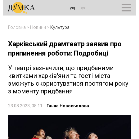
укр
|
рус
Головна
>
Новини
>
Культура
Харківський драмтеатр заявив про
припинення роботи: Подробиці
У театрі зазначили, що придбаними
квитками харків'яни та гості міста
зможуть скористуватися протягом року
з моменту придбання
23.08.2023, 08:11
Ганна Новосьолова