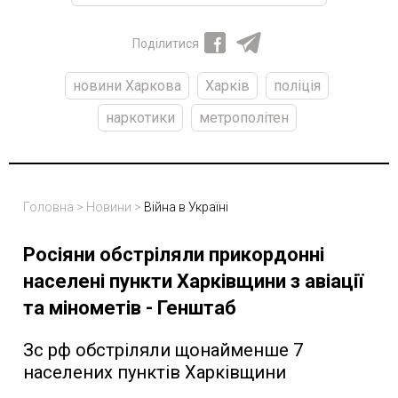
Поділитися
новини Харкова
Харків
поліція
наркотики
метрополітен
Головна
>
Новини
>
Війна в Україні
Росіяни обстріляли прикордонні
населені пункти Харківщини з авіації
та мінометів - Генштаб
Зс рф обстріляли щонайменше 7
населених пунктів Харківщини