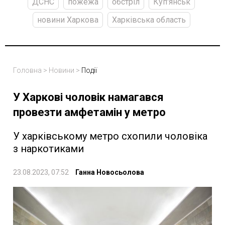
ДСНС
пожежа
обстріл
Куп'янськ
новини Харкова
Харківська область
Головна
>
Новини
>
Події
У Харкові чоловік намагався
провезти амфетамін у метро
У харківському метро схопили чоловіка
з наркотиками
23.08.2023, 07:52
Ганна Новосьолова