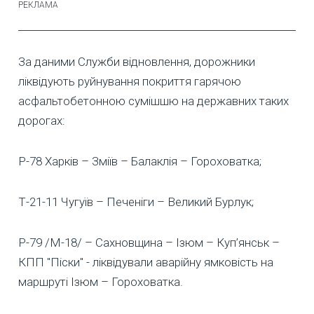
За даними Служби відновлення, дорожники
ліквідують руйнування покриття гарячою
асфальтобетонною сумішшю на державних таких
дорогах:
Р-78 Харків – Зміїв – Балаклія – Гороховатка;
Т-21-11 Чугуїв – Печеніги – Великий Бурлук;
Р-79 /М-18/ – Сахновщина – Ізюм – Куп’янськ –
КПП "Піски" - ліквідували аварійну ямковість на
маршруті Ізюм – Гороховатка.