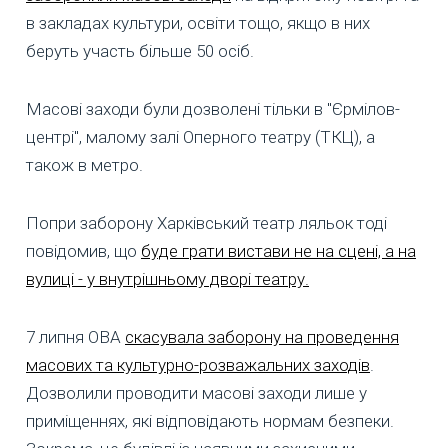
в закладах культури, освіти тощо, якщо в них
беруть участь більше 50 осіб.
Масові заходи були дозволені тільки в "Єрмілов-
центрі", малому залі Оперного театру (ТКЦ), а
також в метро.
Попри заборону Харківський театр ляльок тоді
повідомив, що
буде грати вистави не на сцені, а на
вулиці - у внутрішньому дворі театру.
7 липня ОВА
скасувала заборону на проведення
масових та культурно-розважальних заходів
.
Дозволили проводити масові заходи лише у
приміщеннях, які відповідають нормам безпеки.