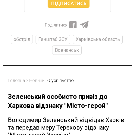
Поділитися
обстріл
Генштаб ЗСУ
Харківська область
Вовчанськ
Головна
>
Новини
>
Суспільство
Зеленський особисто привіз до
Харкова відзнаку "Місто-герой"
Володимир Зеленський відвідав Харків
та передав меру Терехову відзнаку
"Місто-герой України"