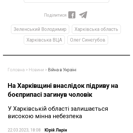
Поділитися
Зеленський Володимир
Харківська область
Харківська ВЦА
Олег Синєгубов
Головна
>
Новини
>
Війна в Україні
На Харківщині внаслідок підриву на
боєприпасі загинув чоловік
У Харківській області залишається
високою мінна небезпека
22.03.2023, 18:08
Юрій Ларін