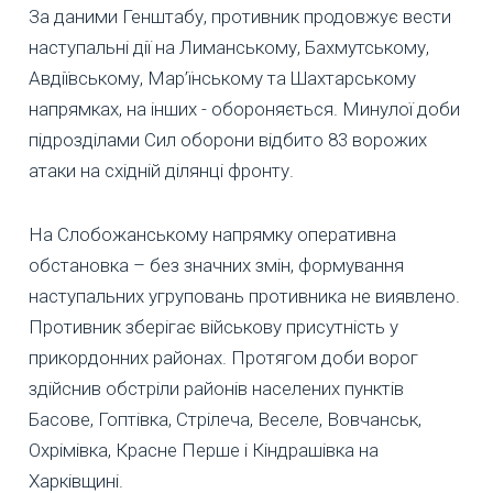
За даними Генштабу, противник продовжує вести
наступальні дії на Лиманському, Бахмутському,
Авдіївському, Мар’їнському та Шахтарському
напрямках, на інших - обороняється. Минулої доби
підрозділами Сил оборони відбито 83 ворожих
атаки на східній ділянці фронту.
На Слобожанському напрямку оперативна
обстановка – без значних змін, формування
наступальних угруповань противника не виявлено.
Противник зберігає військову присутність у
прикордонних районах. Протягом доби ворог
здійснив обстріли районів населених пунктів
Басове, Гоптівка, Стрілеча, Веселе, Вовчанськ,
Охрімівка, Красне Перше і Кіндрашівка на
Харківщині.