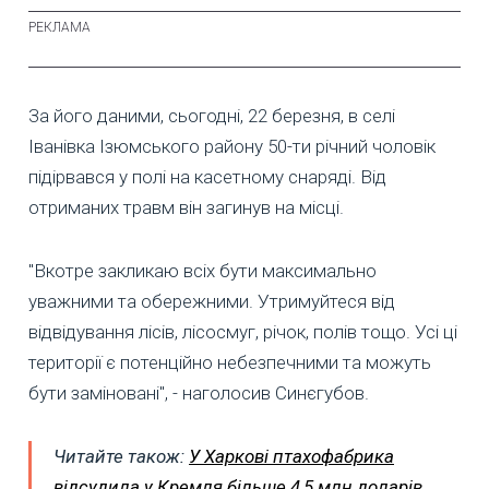
За його даними, сьогодні, 22 березня, в селі
Іванівка Ізюмського району 50-ти річний чоловік
підірвався у полі на касетному снаряді. Від
отриманих травм він загинув на місці.
"Вкотре закликаю всіх бути максимально
уважними та обережними. Утримуйтеся від
відвідування лісів, лісосмуг, річок, полів тощо. Усі ці
території є потенційно небезпечними та можуть
бути заміновані", - наголосив Синєгубов.
Читайте також:
У Харкові птахофабрика
відсудила у Кремля більше 4,5 млн доларів