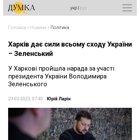
укр
|
рус
Головна
>
Новини
>
Політика
Харків дає сили всьому сходу України
– Зеленський
У Харкові пройшла нарада за участі
президента України Володимира
Зеленського
23.03.2023, 07:40
Юрій Ларін