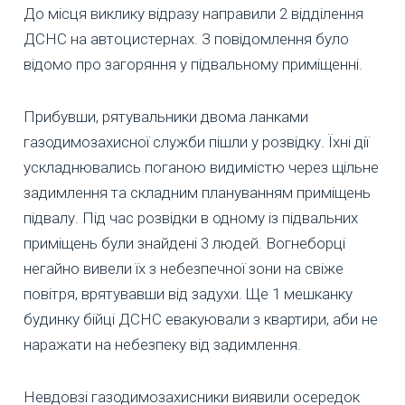
До місця виклику відразу направили 2 відділення
ДСНС на автоцистернах. З повідомлення було
відомо про загоряння у підвальному приміщенні.
Прибувши, рятувальники двома ланками
газодимозахисної служби пішли у розвідку. Їхні дії
ускладнювались поганою видимістю через щільне
задимлення та складним плануванням приміщень
підвалу. Під час розвідки в одному із підвальних
приміщень були знайдені 3 людей. Вогнеборці
негайно вивели їх з небезпечної зони на свіже
повітря, врятувавши від задухи. Ще 1 мешканку
будинку бійці ДСНС евакуювали з квартири, аби не
наражати на небезпеку від задимлення.
Невдовзі газодимозахисники виявили осередок