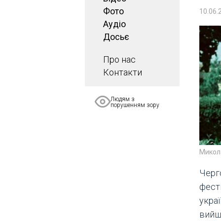
Фото
10.06.
Аудіо
Досьє
Про нас
Контакти
Людям з
порушенням зору
Микола
Черг
фест
укра
вийш