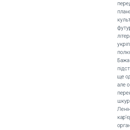
пере
план
куль
футу
літер
укріп
полко
Бажан
підст
ще о
але 
пере
шкур
Ленін
кар’є
орга