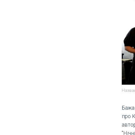
Назва
Бажан
про К
автор
"Нічн