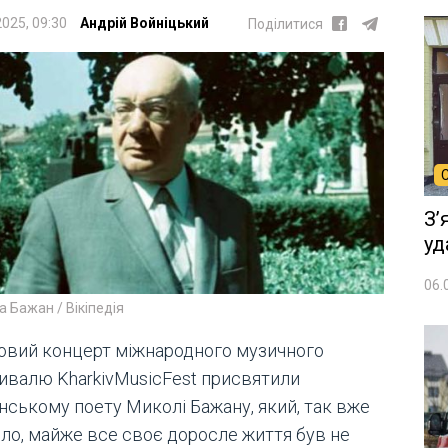
2025, 09:30
Андрій Войніцький
Поділитися
Зʼ
уд
06.
 Бажан / Вікіпедія
овий концерт міжнародного музичного
ивалю KharkivMusicFest присвятили
їнському поету Миколі Бажану, який, так вже
ло, майже все своє доросле життя був не