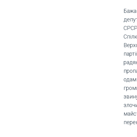
Бажан
депу
СРСР
Спіл
Верх
парті
радян
проп
одам
громи
звин
злочи
майс
перек