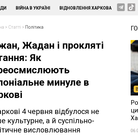
НДИ
ВІЙНА В УКРАЇНІ
ВІДНОВЛЕННЯ ХАРКОВА
на
>
Статті
>
Політика
Г
жан, Жадан і прокляті
тання: Як
реосмислюють
лоніальне минуле в
ркові
Ро
ци
аркові 4 червня відбулося не
Ха
е культурне, а й суспільно-
ітичне висловлювання
06.