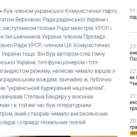
01
 був членом української Комуністичної партії,
пі
татом Верховної Ради радянської України і
, заступником голови Ради міністрів УРСР і
ки письменників України, членом Президії
овної Ради УРСР, членом ЦК Комуністичної
23
ен
ї України тощо. Він був автором слів гімну
Пі
ської України, топ-функціонером і топ-
агандистом режиму, написав чимало віршів з
22
як
и радянським вождям, звичайно ж, публічно
"Че
в "український буржуазний націоналізм",
21
увачував Степана Бандеру у воєнних
ек
нах і в той же час був літературним
тр
тром, який створив чимало високоякісних
20
ладів і справді геніальних поезій.
гра
ФО