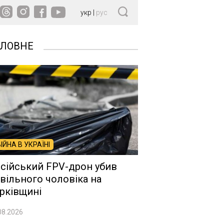
укр
|
рус
ОЛОВНЕ
ВІЙНА В УКРАЇНІ
сійський FPV-дрон убив
вільного чоловіка на
рківщині
08.2026