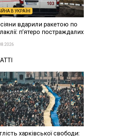
ВІЙНА В УКРАЇНІ
сіяни вдарили ракетою по
лаклії: п’ятеро постраждалих
08.2026
АТТІ
глість харківської свободи: