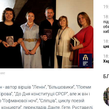
19
18
пі
об
ха
18
ци
18
Ха
ние
Б
 - автор віршів "Ленін", "Більшовики", "Поеми
ірова", "До Дня конституції СРСР", але ж він і
 "Гофманової ночі", "Сліпців", циклу поезій
і концерти", перекладів Данте, Гете, Руставелі,