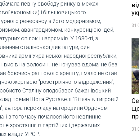
дбачала певну свободу ринку в межах
ві
ової економіки) і більшовицького
ук
турного ренесансу з його модернізмом,
31.
ризмом, авангардизмом, конкуренцією ідей,
атурних спілок і напрямків. У 1930-ті, з
ленням сталінської диктатури, син
вника армії Української народної республіки,
 висів на волосині, не ночував вдома, не без
ав боючись раптового арешту, і мало не став
дною жертвою "розстріляного відродження",
особисто Сталіну сподобався бажанівський
клад поеми Шота Руставелі "Вітязь в тигровій
Се
і", автора перекладу нагородили Орденом
що
пр
а, і з того часу почалося його невпинне
рне зростання в партійних і державних
31.
нах влади УРСР.