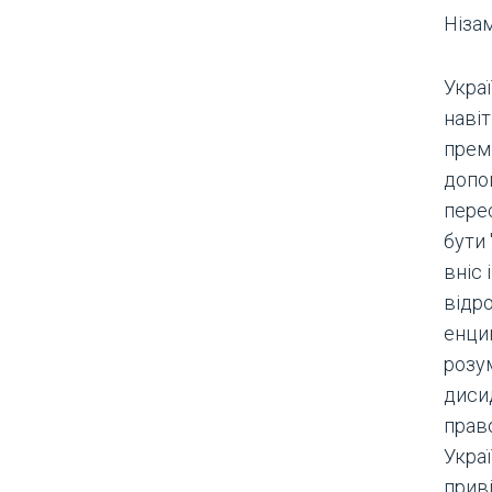
Нізам
Украї
наві
премі
допо
пере
бути 
вніс 
відр
енцик
розум
диси
прав
Украї
прив