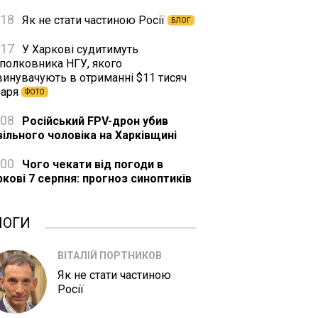
:18
Як не стати частиною Росії
БЛОГ
:17
У Харкові судитимуть
дполковника НГУ, якого
винувачують в отриманні $11 тисяч
баря
ФОТО
:08
Російський FPV-дрон убив
вільного чоловіка на Харківщині
:00
Чого чекати від погоди в
ркові 7 серпня: прогноз синоптиків
ЛОГИ
ВІТАЛІЙ ПОРТНИКОВ
Як не стати частиною
Росії