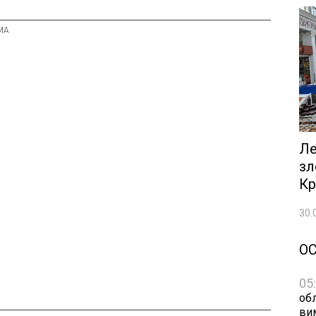
Ле
зл
Кр
30.
О
05
обл
ви