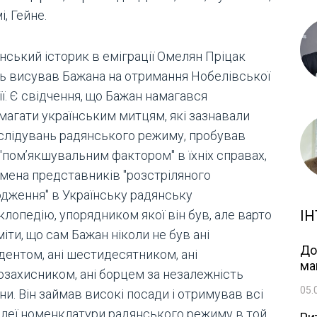
і, Гейне.
нський історик в еміграції Омелян Пріцак
ть висував Бажана на отримання Нобелівської
ї. Є свідчення, що Бажан намагався
магати українським митцям, які зазнавали
слідувань радянського режиму, пробував
"пом’якшувальним фактором" в їхніх справах,
імена представників "розстріляного
одження" в Українську радянську
ІН
лопедію, упорядником якої він був, але варто
іти, що сам Бажан ніколи не був ані
До
дентом, ані шестидесятником, ані
ма
озахисником, ані борцем за незалежність
05.
ни. Він займав високі посади і отримував всі
ілеї номенклатури радянського режиму в той