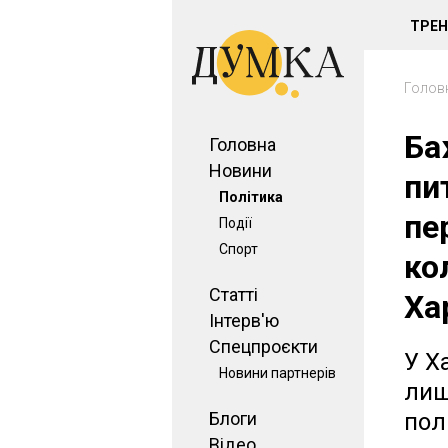
ТРЕ
Голов
Ба
Головна
Новини
пи
Політика
пе
Події
Спорт
ко
Статті
Ха
Інтерв'ю
Спецпроєкти
У Х
Новини партнерів
лиш
Блоги
пол
Відео