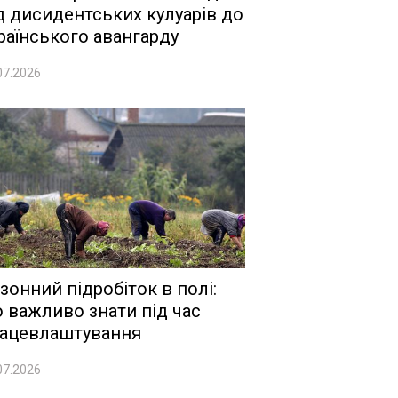
д дисидентських кулуарів до
раїнського авангарду
07.2026
зонний підробіток в полі:
 важливо знати під час
ацевлаштування
07.2026