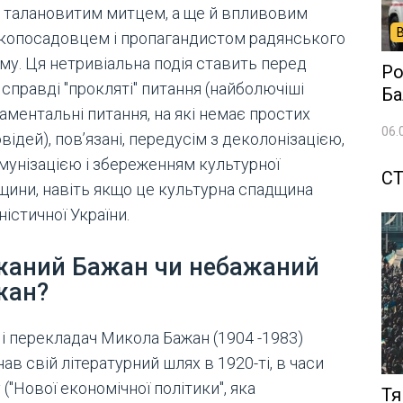
 талановитим митцем, а ще й впливовим
копосадовцем і пропагандистом радянського
му. Ця нетривіальна подія ставить перед
Ро
справді "прокляті" питання (найболючіші
Ба
аментальні питання, на які немає простих
06.
відей), пов’язані, передусім з деколонізацією,
мунізацією і збереженням культурної
СТ
щини, навіть якщо це культурна спадщина
істичної України.
жаний Бажан чи небажаний
жан?
 і перекладач Микола Бажан (1904 -1983)
ав свій літературний шлях в 1920-ті, в часи
("Нової економічної політики", яка
Тя