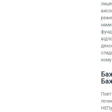
лише
висо
режи
нами 
фунд
відпо
деко
спад
комун
Ба
Ба
Поет
почин
НЕПу 