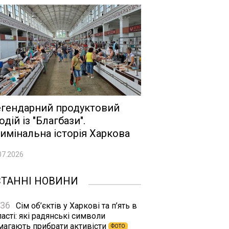
гендарний продуктовий
одій із "Благбази".
имінальна історія Харкова
07.2026
СТАННІ НОВИНИ
:36
Сім об’єктів у Харкові та п’ять в
асті: які радянські символи
магають прибрати активісти
ФОТО