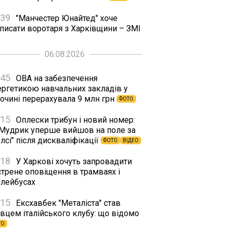
:39
"Манчестер Юнайтед" хоче
дписати воротаря з Харківщини – ЗМІ
06.08.2026
:45
ОВА на забезпечення
ергетикою навчальних закладів у
сочині перерахувала 9 млн грн
ФОТО
:15
Оплески трибун і новий номер:
 Мудрик уперше вийшов на поле за
лсі" після дискваліфікації
ФОТО
ВІДЕО
:18
У Харкові хочуть запровадити
стрене оповіщення в трамваях і
олейбусах
:15
Ексхавбек "Металіста" став
вцем італійського клубу: що відомо
ТО