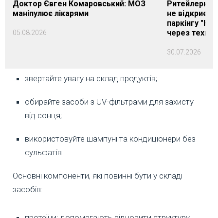
Доктор Євген Комаровський: МОЗ
Ритейлерка А
маніпулює лікарями
не відкриєть
паркінгу "Нік
через техніч
05.08.2026
30.07.2026
звертайте увагу на склад продуктів;
обирайте засоби з UV-фільтрами для захисту
від сонця;
використовуйте шампуні та кондиціонери без
сульфатів.
Основні компоненти, які повинні бути у складі
засобів:
протеїни: допомагають відновити структуру