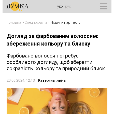
укр
|
рус
Головна
>
Спецпроєкти
>
Новини партнерів
Догляд за фарбованим волоссям:
збереження кольору та блиску
Фарбоване волосся потребує
особливого догляду, щоб зберегти
яскравість кольору та природний блиск
20.06.2024, 12:13
Катерина Ільїна