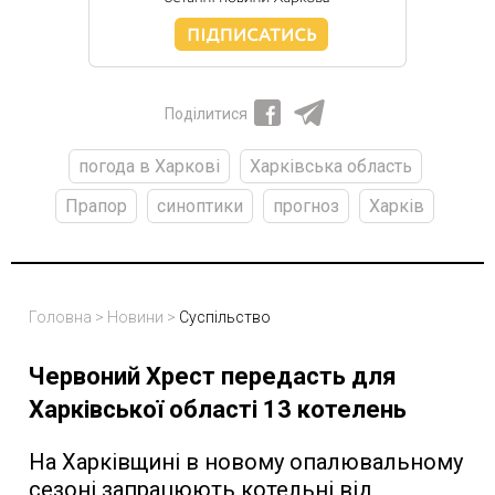
Поділитися
погода в Харкові
Харківська область
Прапор
синоптики
прогноз
Харків
Головна
>
Новини
>
Суспільство
Червоний Хрест передасть для
Харківської області 13 котелень
На Харківщині в новому опалювальному
сезоні запрацюють котельні від