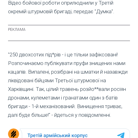
Відео бойової роботи оприлюднили у Третій
окремій штурмовій бригаді, передає "Думка".
"250 двохсотих під*рів - і це тільки зафіксовані!
Розпочинаємо публікувати пруфи знищених нами
кацапів. Випалені, розібрані на шматки й назавжди
ліквідовані бійцями Третьої штурмової на
Харківщині. Так, цілий травень розйо**вали росіян
дронами, кулеметами і гранатами один з батів
бригади - 1-й механізований. Винищення триває,
далі буде більше!" - йдеться у повідомленні.