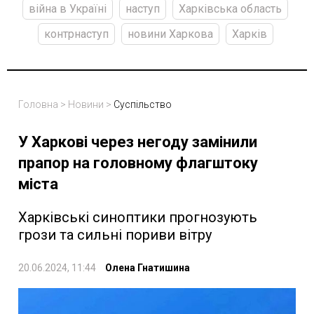
війна в Україні
наступ
Харківська область
контрнаступ
новини Харкова
Харків
Головна
>
Новини
>
Суспільство
У Харкові через негоду замінили
прапор на головному флагштоку
міста
Харківські синоптики прогнозують
грози та сильні пориви вітру
20.06.2024, 11:44
Олена Гнатишина