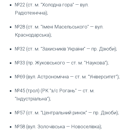
№22 (ст. м. "Холодна гора" — вул.
Радіотехнічна);
№28 (ст. м. "Імені Масельського" — вул.
Краснодарська);
№32 (ст. м. "Захисників України" — пр. Дзюби);
№33 (пр. Жуковського — ст. м. "Наукова");
№69 (вул. Астрономічна — ст. м. "Університет");
№45 (трол) (РК "з/с Рогань" — ст. м.
"Індустріальна");
№57 (ст. м. "Центральний ринок" — пр. Дзюби);
№58 (вул. Золочівська — Новоселівка);