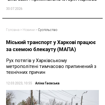
30.07.2026
Головна
>
Новини
>
Суспільство
Міський транспорт у Харкові працює
за схемою блекауту (МАПА)
Рух потягів у Харківському
метрополітені тимчасово припинений з
технічних причин
12.03.2023, 10:55
Аліна Гаєвська