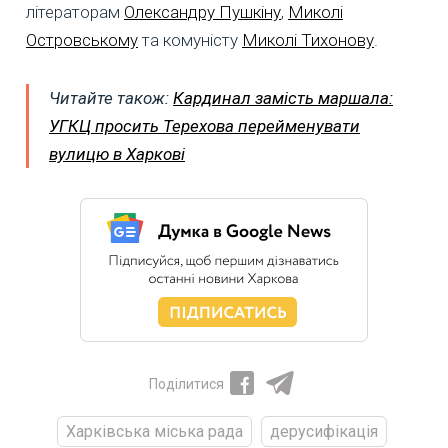
літераторам
Олександру Пушкіну
,
Миколі
Островському
та комуністу
Миколі Тихонову
.
Читайте також:
Кардинал замість маршала:
УГКЦ просить Терехова перейменувати
вулицю в Харкові
Поділитися
Харківська міська рада
дерусифікація