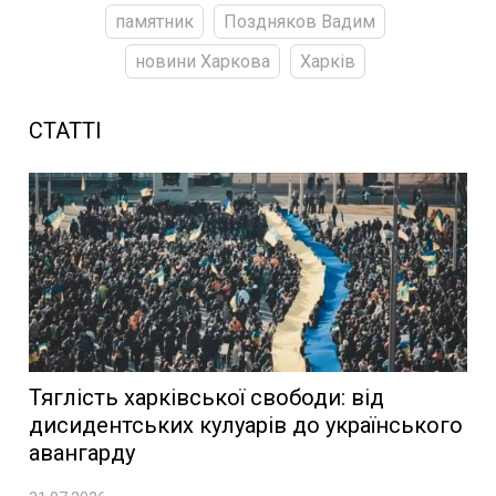
памятник
Поздняков Вадим
новини Харкова
Харків
СТАТТІ
Тяглість харківської свободи: від
дисидентських кулуарів до українського
авангарду