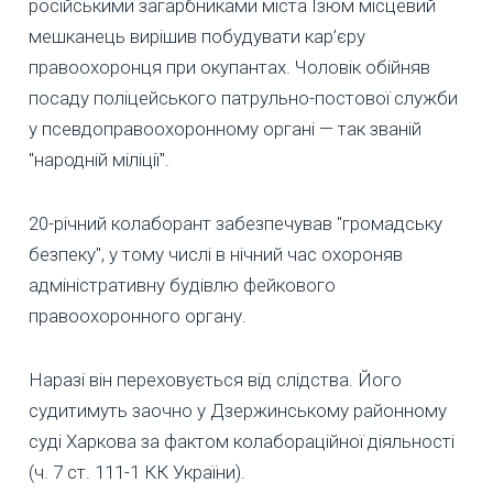
російськими загарбниками міста Ізюм місцевий
мешканець вирішив побудувати кар’єру
правоохоронця при окупантах. Чоловік обійняв
посаду поліцейського патрульно-постової служби
у псевдоправоохоронному органі — так званій
"народній міліції".
20-річний колаборант забезпечував "громадську
безпеку", у тому числі в нічний час охороняв
адміністративну будівлю фейкового
правоохоронного органу.
Наразі він переховується від слідства. Його
судитимуть заочно у Дзержинському районному
суді Харкова за фактом колабораційної діяльності
(ч. 7 ст. 111-1 КК України).