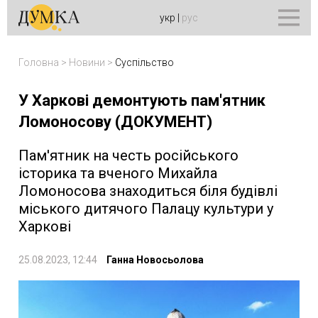
укр
|
рус
Головна
>
Новини
>
Суспільство
У Харкові демонтують пам'ятник
Ломоносову (ДОКУМЕНТ)
Пам'ятник на честь російського
історика та вченого Михайла
Ломоносова знаходиться біля будівлі
міського дитячого Палацу культури у
Харкові
25.08.2023, 12:44
Ганна Новосьолова