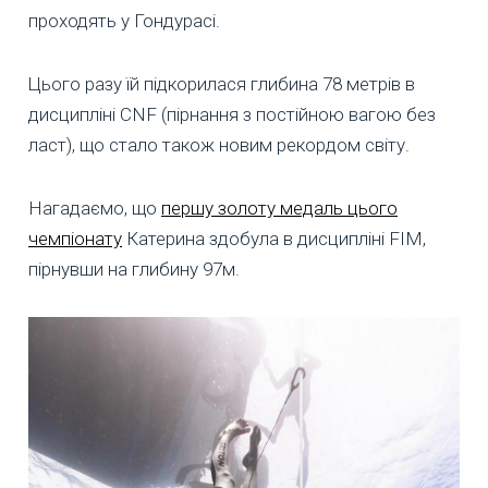
проходять у Гондурасі.
Цього разу їй підкорилася глибина 78 метрів в
дисципліні CNF (пірнання з постійною вагою без
ласт), що стало також новим рекордом світу.
Нагадаємо, що
першу золоту медаль цього
чемпіонату
Катерина здобула в дисципліні FIM,
пірнувши на глибину 97м.