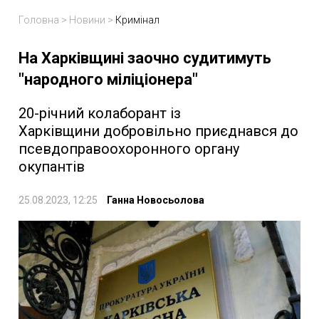
Головна
>
Новини
>
Кримінал
На Харківщині заочно судитимуть
"народного міліціонера"
20-річний колаборант із
Харківщини добровільно приєднався до
псевдоправоохоронного органу
окупантів
25.08.2023, 12:25
Ганна Новосьолова