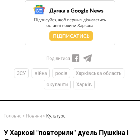
Поділитися
ЗСУ
війна
росія
Харківська область
окупанти
Харків
Головна
>
Новини
>
Культура
У Харкові "повторили" дуель Пушкіна і