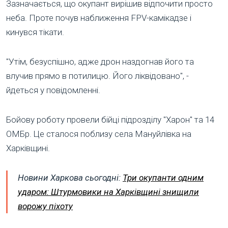
Зазначається, що окупант вирішив відпочити просто
неба. Проте почув наближення FPV-камікадзе і
кинувся тікати.
"Утім, безуспішно, адже дрон наздогнав його та
влучив прямо в потилицю. Його ліквідовано", -
йдеться у повідомленні.
Бойову роботу провели бійці підрозділу "Харон" та 14
ОМБр. Це сталося поблизу села Мануйлівка на
Харківщині.
Новини Харкова сьогодні:
Три окупанти одним
ударом: Штурмовики на Харківщині знищили
ворожу піхоту