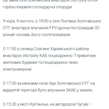
горіла покрівля господарчої споруди.
Учора, 9 лютого, о 19:00 у селі Лютівка Золочівської
ОТГ внаслідок влучання FPV-дрона постраждав 32-
річний чоловік, його госпіталізували.
О 17:00 у селищі Слатине Харківського району
внаслідок обстрілу КАБ пошкоджено 7 приватних
житлових будинки та пошкоджено лінію
електромережі.
О 17:00 за межами села Уди Золочівської ОТГ на
відкритій території було влучання 3КАБ у землю.
О 15:30 у місті Куп'янськ, на автодорозі Чугуїв –