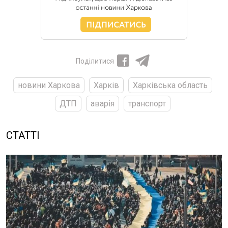
Поділитися
новини Харкова
Харків
Харківська область
ДТП
аварія
транспорт
СТАТТІ