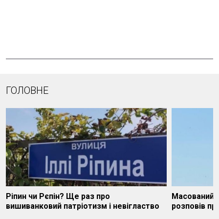
ГОЛОВНЕ
Ріпин чи Рєпін? Ще раз про
Масований у
вишиванковий патріотизм і невігластво
розповів пр