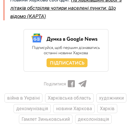
літаків обстріляв чотири населені пункти: Що
відомо (КАРТА)
Поділитися
війна в Україні
Харківська область
художники
декомунізація
новини Харкова
Харків
Гамлет Зиньковський
деколонізація