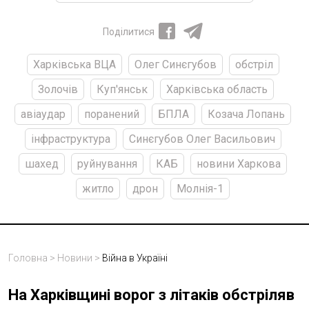
Поділитися
Харківська ВЦА
Олег Синєгубов
обстріл
Золочів
Куп'янськ
Харківська область
авіаудар
поранений
БПЛА
Козача Лопань
інфраструктура
Синєгубов Олег Васильович
шахед
руйнування
КАБ
новини Харкова
житло
дрон
Молнія-1
Головна
>
Новини
>
Війна в Україні
На Харківщині ворог з літаків обстріляв