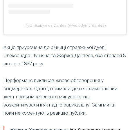
Публикация от Dantes (@volodymyrdantes)
Акція приурочена до річниці справжньої дуелі
Олександра Пушкіна та Жоржа Дантеса, яка сталася 8
лютого 1837 року.
Перформанс викликав жваве обговорення у
соцмережах. Одні підтримали ідею як символічний
жест проти імперського минулого, інші
розкритикували її як надто радикальну. Самі митці
поки не коментують реакцію публіки.
Новини Харкова сьогодні:
На Харківщині ворог з