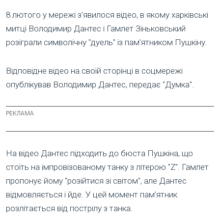
8 лютого у мережі з’явилося відео, в якому харківські
митці Володимир Дантес і Гамлет Зіньковський
розіграли символічну "дуель" із пам’ятником Пушкіну.
Відповідне відео на своїй сторінці в соцмережі
опублікував Володимир Дантес, передає "Думка".
На відео Дантес підходить до бюста Пушкіна, що
стоїть на імпровізованому танку з літерою "Z". Гамлет
пропонує йому "розійтися зі світом", але Дантес
відмовляється і йде. У цей момент пам’ятник
розлітається від пострілу з танка.