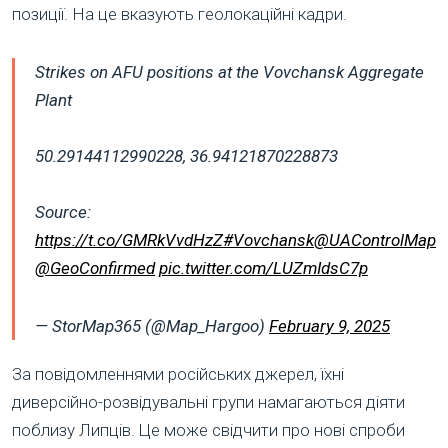
позиції. На це вказують геолокаційні кадри.
Strikes on AFU positions at the Vovchansk Aggregate
Plant
50.29144112990228, 36.94121870228873
Source:
https://t.co/GMRkVvdHzZ
#Vovchansk
@UAControlMap
@GeoConfirmed
pic.twitter.com/LUZmIdsC7p
— StorMap365 (@Map_Hargoo)
February 9, 2025
За повідомленнями російських джерел, їхні
диверсійно-розвідувальні групи намагаються діяти
поблизу Липців. Це може свідчити про нові спроби