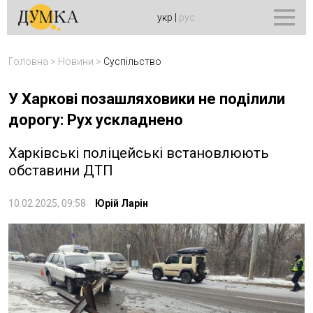
укр
|
рус
Головна
>
Новини
>
Суспільство
У Харкові позашляховики не поділили
дорогу: Рух ускладнено
Харківські поліцейські встановлюють
обставини ДТП
10.02.2025, 09:58
Юрій Ларін