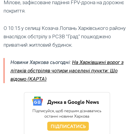
Мілове, зафіксоване падіння FPV-дрона на дорожнє
покриття.
О 10:15 у селищі Козача Лопань Харківського району
внаслідок обстрілу з РСЗВ "Град" пошкоджено
приватний житловий будинок.
Новини Харкова сьогодні:
На Харківщині ворог з
літаків обстріляв чотири населені пункти: Що
відомо (КАРТА)