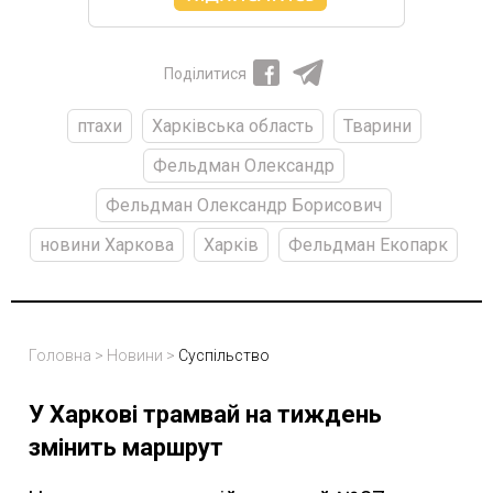
Поділитися
птахи
Харківська область
Тварини
Фельдман Олександр
Фельдман Олександр Борисович
новини Харкова
Харків
Фельдман Екопарк
Головна
>
Новини
>
Суспільство
У Харкові трамвай на тиждень
змінить маршрут