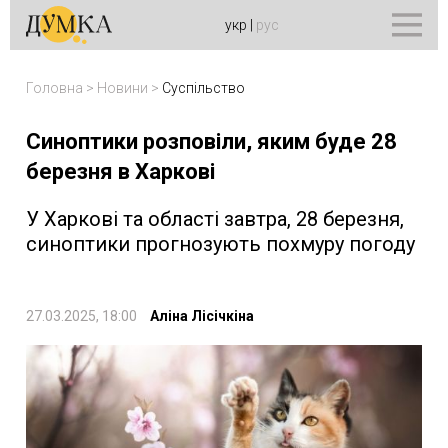
укр
|
рус
Головна
>
Новини
>
Суспільство
Синоптики розповіли, яким буде 28
березня в Харкові
У Харкові та області завтра, 28 березня,
синоптики прогнозують похмуру погоду
27.03.2025, 18:00
Аліна Лісічкіна