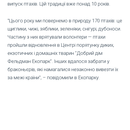
випуск птахів. Цій традиції вже понад 10 років.
"Цього року ми повернемо в природу 170 птахів: це
щиглики, чижі, зяблики, зеленяки, снігурі, дубоноси.
Частину з них врятували волонтери — птахи
пройшли відновлення в Центрі порятунку диких,
екзотичних і домашніх тварин "Добрий дім
Фельдман Екопарк". Інших вдалося забрати у
браконьєрів, які намагалися незаконно вивезти їх
за межі країни", – повідомили в Екопарку.