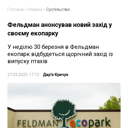
Головна
>
Новини
>
Суспільство
Фельдман анонсував новий захід у
своєму екопарку
У неділю 30 березня в Фельдман
екопарк відбудеться щорічний захід із
випуску птахів
27.03.2025, 17:12
Дар'я Кричун