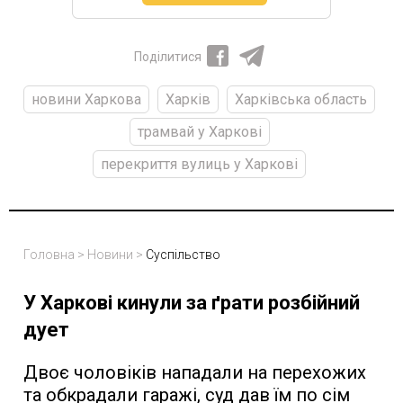
Поділитися
новини Харкова
Харків
Харківська область
трамвай у Харкові
перекриття вулиць у Харкові
Головна
>
Новини
>
Суспільство
У Харкові кинули за ґрати розбійний
дует
Двоє чоловіків нападали на перехожих
та обкрадали гаражі, суд дав їм по сім