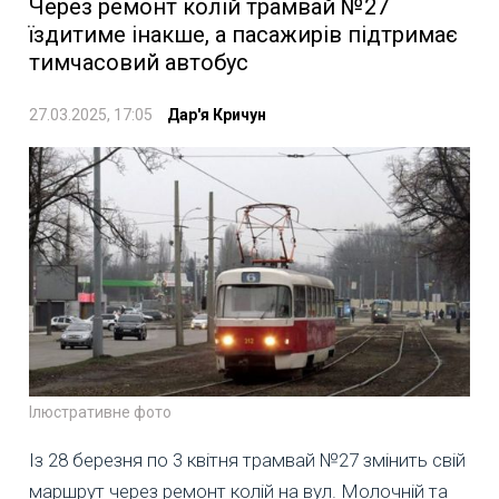
Через ремонт колій трамвай №27
їздитиме інакше, а пасажирів підтримає
тимчасовий автобус
27.03.2025, 17:05
Дар'я Кричун
Ілюстративне фото
Із 28 березня по 3 квітня трамвай №27 змінить свій
маршрут через ремонт колій на вул. Молочній та