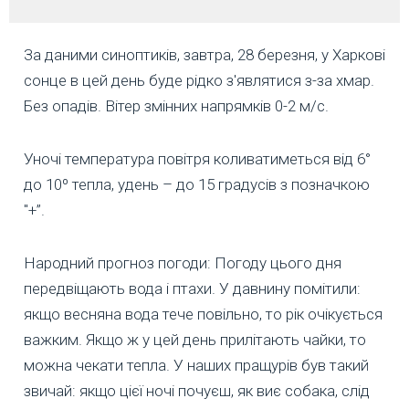
За даними синоптиків, завтра, 28 березня, у Харкові
сонце в цей день буде рідко з'являтися з-за хмар.
Без опадів. Вітер змінних напрямків 0-2 м/с.
Уночі температура повітря коливатиметься від 6°
до 10º тепла, удень – до 15 градусів з позначкою
"+”.
Народний прогноз погоди: Погоду цього дня
передвіщають вода і птахи. У давнину помітили:
якщо весняна вода тече повільно, то рік очікується
важким. Якщо ж у цей день прилітають чайки, то
можна чекати тепла. У наших пращурів був такий
звичай: якщо цієї ночі почуєш, як виє собака, слід