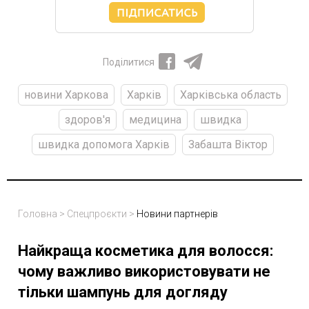
Поділитися
новини Харкова
Харків
Харківська область
здоров'я
медицина
швидка
швидка допомога Харків
Забашта Віктор
Головна
>
Спецпроєкти
>
Новини партнерів
Найкраща косметика для волосся:
чому важливо використовувати не
тільки шампунь для догляду