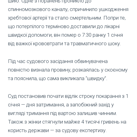
шию. Одне з поранень проникло до
спинномозкового каналу, спричинило ушкодження
хребтової артерії та стало смертельним. Попри те,
що потерпілого терміново доставили до лікарні
швидкої допомоги, він помер о 7:30 ранку 1 січня
від важкої крововтрати та травматичного шоку.
Під час судового засідання обвинувачена
повністю визнала провину, розкаялась у скоєному
та пояснила, що сама викликала "швидку".
Суд постановив почати відлік строку покарання з 1
січня — дня затримання, а запобіжний захід у
вигляді тримання під вартою залишив чинним.
Також з жінки стягнули майже 4 тисячі гривень на
користь держави — за судову експертизу.