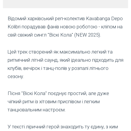
Відомий харківський реп-колектив Kavabanga Depo
Kolibri порадував фанів новою роботою - кліпом на
свій свіжий сингл "Віскі Кола" (NEW 2025).
Цей трек створений як максимально легкий та
ритмічний літній саунд, який ідеально підходить для
клубів, вечірок і танц-полів у розпалі літнього
сезону.
Пісня "Віскі Кола" поєднує простий, але дуже
чіпкий ритм із хітовим приспівом і легким
танцювальним настроєм.
У тексті ліричний герой знаходить ту єдину, з ким