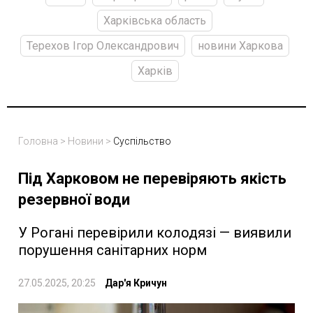
Харківська область
Терехов Ігор Олександрович
новини Харкова
Харків
Головна
>
Новини
>
Суспільство
Під Харковом не перевіряють якість
резервної води
У Рогані перевірили колодязі — виявили
порушення санітарних норм
27.05.2025, 20:25
Дар'я Кричун