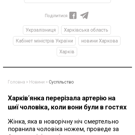
Поділитися
Укрзалізниця
Харківська область
Кабінет міністрів України
новини Харкова
Харків
Головна
>
Новини
>
Суспільство
Харків’янка перерізала артерію на
шиї чоловіка, коли вони були в гостях
Жінка, яка в новорічну ніч смертельно
поранила чоловіка ножем, проведе за