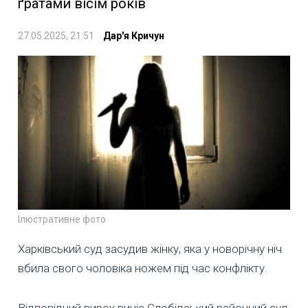
ґратами вісім років
27.05.2025, 21:51
Дар'я Кричун
Ілюстративне фото
Харківський суд засудив жінку, яка у новорічну ніч
вбила свого чоловіка ножем під час конфлікту.
Відповідний вирок виніс Слобідський районний суд