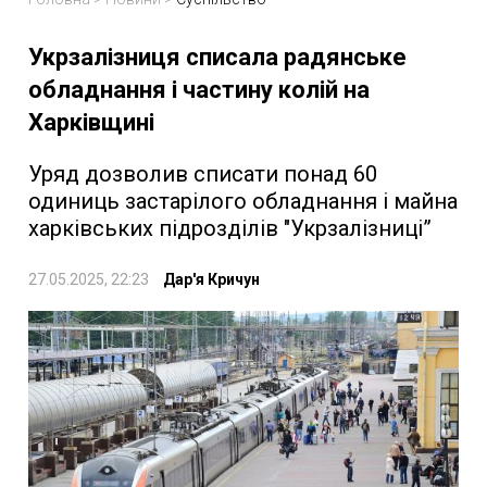
Укрзалізниця списала радянське
обладнання і частину колій на
Харківщині
Уряд дозволив списати понад 60
одиниць застарілого обладнання і майна
харківських підрозділів "Укрзалізниці”
27.05.2025, 22:23
Дар'я Кричун