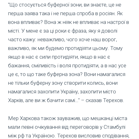
"Що стосується буферної зони, ви знаєте, це не
перша заява така і не перша спроба в росіян. Як
вона впливає? Вона ж ніяк не впливає на настрої в
місті. У мене є за ці роки є фраза, яку я доволі
часто кажу: неважливо, чого хоче наш ворог,
важливо, як ми будемо протидіяти цьому. Тому
якщо в нас є сили протидіяти, якщо в нас є
бажання, сміливість і воля протидіяти, а в нас усе
це є, то що таке буферна зона? Вони намагалися
не тільки буферну зону створити колись, вони
намагалися захопити Україну, захопити місто
Харків, але ви ж бачити самі…" – сказав Терехов.
Мер Харкова також зауважив, що мешканці міста
мали певні очікування від переговорів у Стамбулі
між рф та Україною. Терехов висловив сподівання,