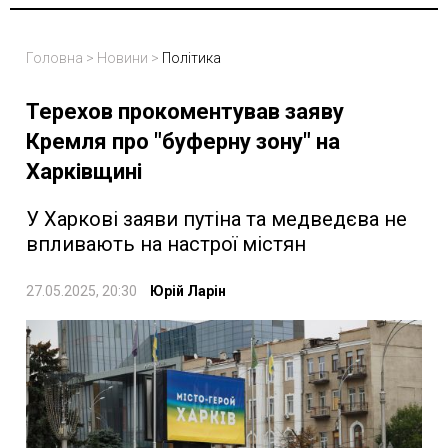
Головна
>
Новини
>
Політика
Терехов прокоментував заяву
Кремля про "буферну зону" на
Харківщині
У Харкові заяви путіна та медведєва не
впливають на настрої містян
27.05.2025, 20:30
Юрій Ларін