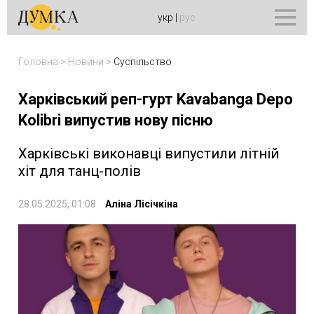
укр
|
рус
Головна
>
Новини
>
Суспільство
Харківський реп-гурт Kavabanga Depo
Kolibri випустив нову пісню
Харківські виконавці випустили літній
хіт для танц-полів
28.05.2025, 01:08
Аліна Лісічкіна