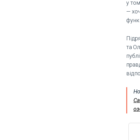
у том
— хо
функц
Підря
та О
публі
прав
відпо
Но
Са
оз