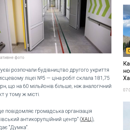
ративне фото
Ка
гуєві розпочали будівництво другого укриття
но
Ха
ісцевому ліцеї №5 — ціна робіт склала 181,75
рн, що на 60 мільйонів більше, ніж аналогічний
07.
т у тому ж місті.
це повідомляє громадська організація
івський антикорупційний центр" (
ХАЦ
),
дає "Думка".