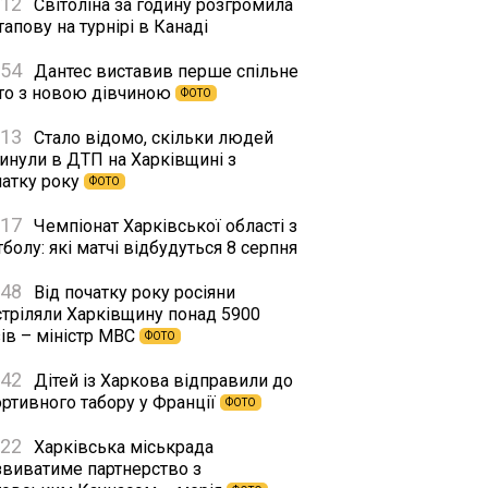
:12
Світоліна за годину розгромила
апову на турнірі в Канаді
:54
Дантес виставив перше спільне
то з новою дівчиною
ФОТО
:13
Стало відомо, скільки людей
гинули в ДТП на Харківщині з
чатку року
ФОТО
:17
Чемпіонат Харківської області з
болу: які матчі відбудуться 8 серпня
:48
Від початку року росіяни
стріляли Харківщину понад 5900
ів – міністр МВС
ФОТО
:42
Дітей із Харкова відправили до
ортивного табору у Франції
ФОТО
:22
Харківська міськрада
звиватиме партнерство з