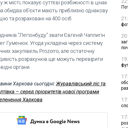
22
у ж місті, показує суттєві розбіжності в цінах
Пот
ча обидва об’єкти мають приблизно однакову
21
ію та розраховані на 400 осіб.
фо
дників "Легіонбуду” звати Євгеній Чаплигін
20
за
лег Гуменюк. Угода укладена через систему
по
чних закупівель Prozorro, але остаточну
19
дивість розрахунків ще можуть перевірити
фут
відні органи.
17
об
вини Харкова сьогодні:
Журавлівський ліс та
раз
лтівка – серед пріоритетів нової програми
17
еленення Харкова
сп
17
ро