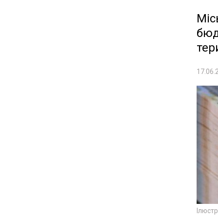
Міс
бюд
тер
17.06.
Ілюст