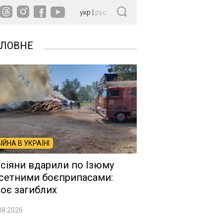
укр
|
рус
ОЛОВНЕ
ВІЙНА В УКРАЇНІ
сіяни вдарили по Ізюму
сетними боєприпасами:
оє загиблих
08.2026