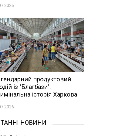
07.2026
гендарний продуктовий
одій із "Благбази".
имінальна історія Харкова
07.2026
СТАННІ НОВИНИ