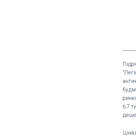
Підр
"Легі
анти
будм
ринк
6,7 т
деше
Ціна