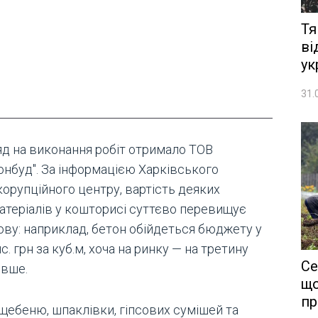
Тя
ві
ук
31.
яд на виконання робіт отримало ТОВ
онбуд". За інформацією Харківського
корупційного центру, вартість деяких
атеріалів у кошторисі суттєво перевищує
ову: наприклад, бетон обійдеться бюджету у
ис. грн за куб.м, хоча на ринку — на третину
Се
вше.
що
пр
 щебеню, шпаклівки, гіпсових сумішей та