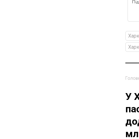
Харк
Харк
Голов
У 
па
до
мл