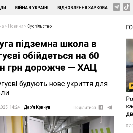
НДИ
ВІЙНА В УКРАЇНІ
ВІДНОВЛЕННЯ ХАРКОВА
на
>
Новини
>
Суспільство
Г
уга підземна школа в
гуєві обійдеться на 60
н грн дорожче — ХАЦ
угуєві будують нове укриття для
оли
Ро
ка
2025, 14:24
Дар'я Кричун
Поділитися
дв
07.