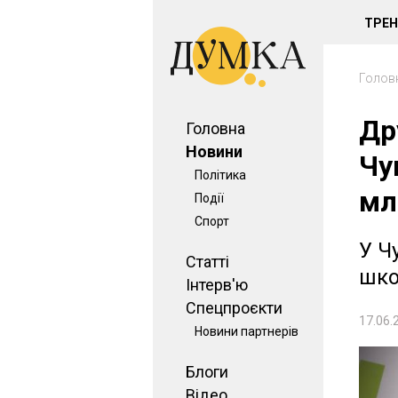
ТРЕ
Голов
Др
Головна
Новини
Чу
Політика
мл
Події
Спорт
У Ч
Статті
шк
Інтерв'ю
Спецпроєкти
17.06.
Новини партнерів
Блоги
Відео