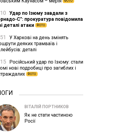
товським Каунасом – мерія
ФОТО
:10
Удар по Ізюму завдали з
орнадо-С": прокуратура повідомила
ві деталі атаки
ФОТО
:51
У Харкові на день змінять
ршрути деяких трамваїв і
лейбусів: деталі
:15
Російський удар по Ізюму: стали
омі нові подробиці про загиблих і
страждалих
ФОТО
ЛОГИ
ВІТАЛІЙ ПОРТНИКОВ
Як не стати частиною
Росії