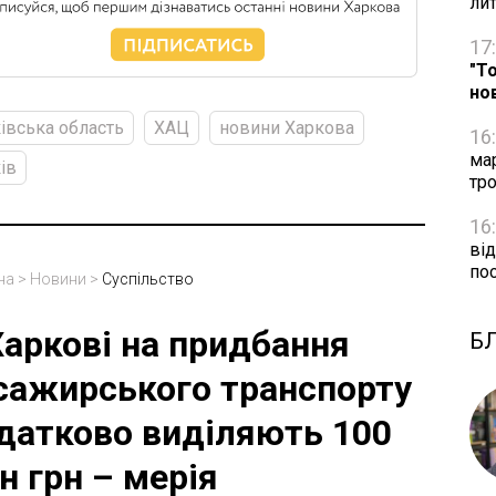
ли
17
"Т
но
івська область
ХАЦ
новини Харкова
16
ма
ів
тро
16
від
по
на
>
Новини
>
Суспільство
Харкові на придбання
Б
сажирського транспорту
датково виділяють 100
н грн – мерія