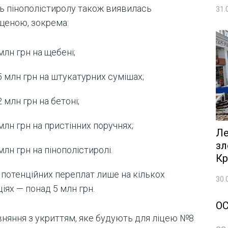
ть пінополістиролу також виявилась
31.
щеною, зокрема:
млн грн на щебені;
5 млн грн на штукатурних сумішах;
2 млн грн на бетоні;
млн грн на пристінних поручнях;
Ле
зл
млн грн на пінополістиролі.
Кр
 потенційних переплат лише на кількох
30.
іях — понад 5 млн грн.
О
вняння з укриттям, яке будують для ліцею №8