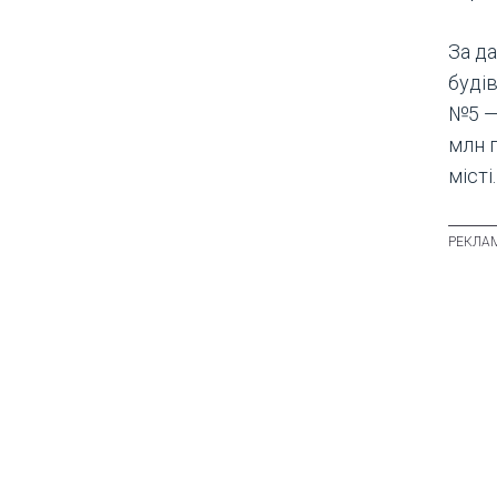
За да
буді
№5 — 
млн г
місті.