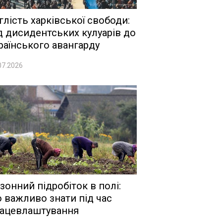
глість харківської свободи:
д дисидентських кулуарів до
раїнського авангарду
07.2026
зонний підробіток в полі:
 важливо знати під час
ацевлаштування