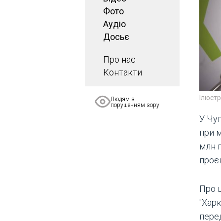
Фото
Аудіо
Досьє
Про нас
Контакти
Ілюст
Людям з
порушенням зору
У Чу
при м
млн г
проєк
Про 
"Харк
пере