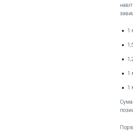
наві
зави
1 
1,
1,
1 
1 
Сума
позиц
Порі