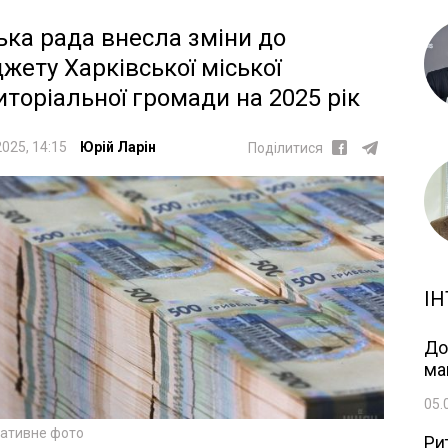
ька рада внесла зміни до
жету Харківської міської
иторіальної громади на 2025 рік
2025, 14:15
Юрій Ларін
Поділитися
ІН
До
ма
05.
ративне фото
Ри