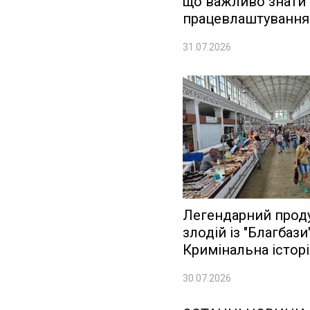
що важливо знати 
працевлаштування
31.07.2026
Легендарний прод
злодій із "Благбази"
Кримінальна істор
30.07.2026