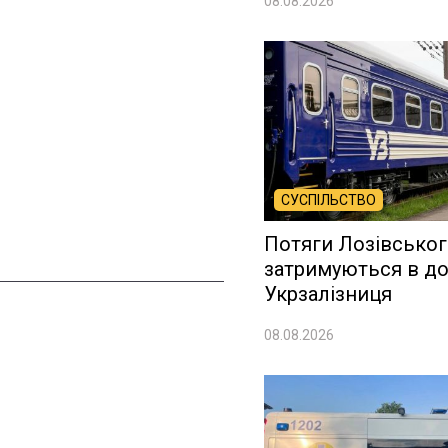
08.08.2026
СУСПІЛЬСТВО
Потяги Лозівськог
затримуються в дор
Укрзалізниця
08.08.2026