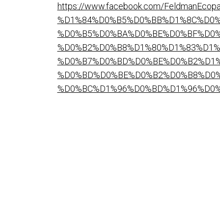
https://www.facebook.com/Feldman
%D1%84%D0%B5%D0%BB%D1%8C%D0%
%D0%B5%D0%BA%D0%BE%D0%BF%D0%
%D0%B2%D0%B8%D1%80%D1%83%D1%9
%D0%B7%D0%BD%D0%BE%D0%B2%D1%
%D0%BD%D0%BE%D0%B2%D0%B8%D0%
%D0%BC%D1%96%D0%BD%D1%96%D0%B