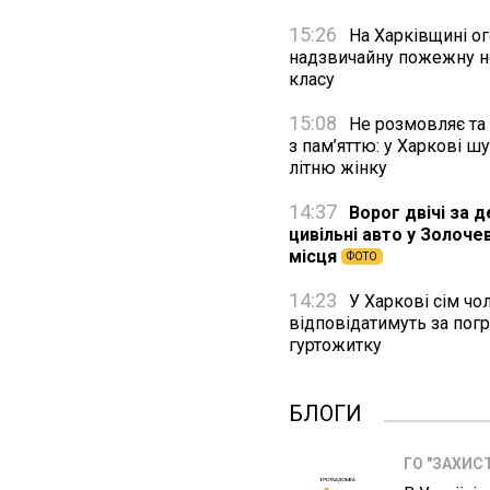
15:26
На Харківщині о
надзвичайну пожежну н
класу
15:08
Не розмовляє та
з пам’яттю: у Харкові ш
літню жінку
14:37
Ворог двічі за д
цивільні авто у Золочев
місця
ФОТО
14:23
У Харкові сім чо
відповідатимуть за пог
гуртожитку
БЛОГИ
ГО "ЗАХИС