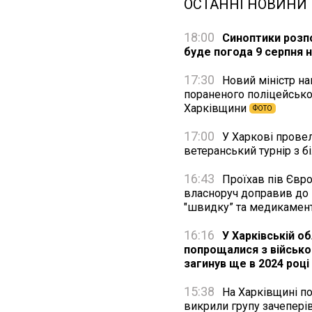
ОСТАННІ НОВИНИ
18:00
Синоптики розпо
буде погода 9 серпня н
17:30
Новий міністр н
пораненого поліцейсько
Харківщини
ФОТО
17:00
У Харкові прове
ветеранський турнір з б
16:43
Проїхав пів Євр
власноруч доправив до
"швидку” та медикамен
16:16
У Харківській об
попрощалися з військо
загинув ще в 2024 році
15:38
На Харківщині по
викрили групу зачепері