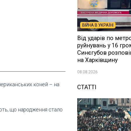
ВІЙНА В УКРАЇНІ
Від ударів по метр
руйнувань у 16 гро
Синєгубов розпові
на Харківщину
08.08.2026
мериканських коней – на
СТАТТІ
ють, що народження стало