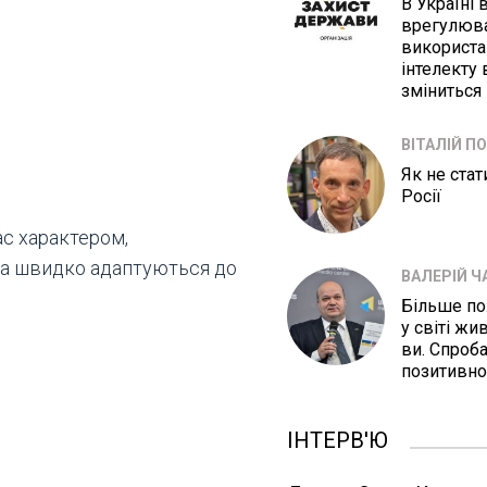
В Україні
врегулюв
використа
інтелекту в
зміниться
ВІТАЛІЙ П
Як не ста
Росії
ас характером,
 та швидко адаптуються до
ВАЛЕРІЙ Ч
Більше п
у світі жи
ви. Спроба
позитивно
ІНТЕРВ'Ю