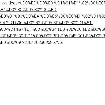
Ecopark/videos/%D0%BD%D0%B0-%D1%81%D1%82%D0%
B4%D0%BC%D0%B0%D0%BD-
B0%D1%80%D0%BA-%D0%B6%D0%B8%D1%82%D1%82
4-%D1%96-%D0%B2-%D0%BD%D0%B0%D1%81-
83-%D1%87%D1%83%D0%B4%D0%BE%D0%B2%D0%B0
BD%D0%B0-%D1%80%D0%BE%D0%B4%D0%B8%D0%B
0%D0%BC/2204208303685796/