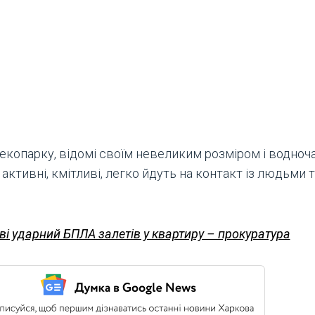
 екопарку, відомі своїм невеликим розміром і водноч
ктивні, кмітливі, легко йдуть на контакт із людьми
ві ударний БПЛА залетів у квартиру – прокуратура