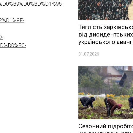
B0%D0%B9%D0%BD%D1%96-
%D1%8F-
Тяглість харківськ
від дисидентських
-
українського аванг
D%D0%B0-
31.07.2026
Сезонний підробіто