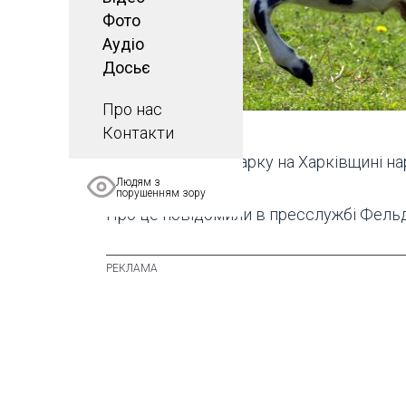
Фото
Аудіо
Досьє
Про нас
Ілюстративне фото
Контакти
У Фельдман Екопарку на Харківщині на
Людям з
порушенням зору
Про це повідомили в пресслужбі Фельд