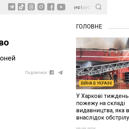
укр
|
рус
ГОЛОВНЕ
во
коней
Поділитися
ВІЙНА В УКРАЇНІ
У Харкові тиждень
пожежу на складі
видавництва, яка 
внаслідок обстрілу