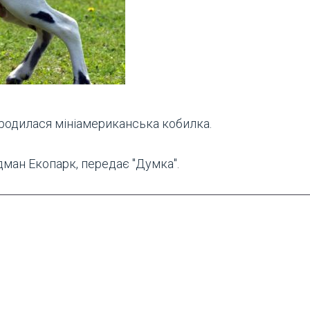
родилася мініамериканська кобилка.
ман Екопарк, передає "Думка".