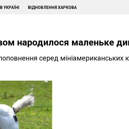
В УКРАЇНІ
ВІДНОВЛЕННЯ ХАРКОВА
овом народилося маленьке ди
 поповнення серед мініамериканських 