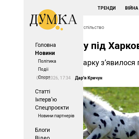
ТРЕНДИ
ВІЙНА 
Головна
>
Новини
>
Суспільство
У Екопарку під Харк
Головна
Новини
У стайні екопарку з’явилося
Політика
Події
Спорт
01.06.2026, 17:34
Дар'я Кричун
Статті
Інтерв'ю
Спецпроєкти
Новини партнерів
Блоги
Відео