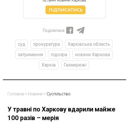
Поділитися
суд
прокуратура
Харківська область
затримання
підозра
новини Харкова
Харків
Газмережі
Головна
>
Новини
>
Суспільство
У травні по Харкову вдарили майже
100 разів – мерія