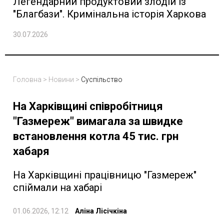
Легендарний продуктовий злодій із
"Благбази". Кримінальна історія Харкова
30.07.2026
Головна
>
Новини
>
Суспільство
На Харківщині співробітниця
"Газмереж" вимагала за швидке
встановлення котла 45 тис. грн
хабаря
На Харківщині працівницю "Газмереж"
спіймали на хабарі
01.06.2026, 12:12
Аліна Лісічкіна