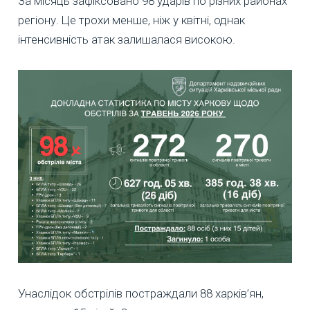
За місяць зафіксовано 98 ударів по різних районах
регіону. Це трохи менше, ніж у квітні, однак
інтенсивність атак залишалася високою.
Унаслідок обстрілів постраждали 88 харків’ян,