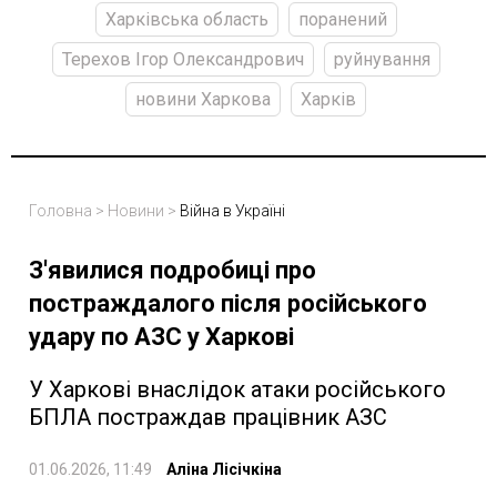
Харківська область
поранений
Терехов Ігор Олександрович
руйнування
новини Харкова
Харків
Головна
>
Новини
>
Війна в Україні
З'явилися подробиці про
постраждалого після російського
удару по АЗС у Харкові
У Харкові внаслідок атаки російського
БПЛА постраждав працівник АЗС
01.06.2026, 11:49
Аліна Лісічкіна