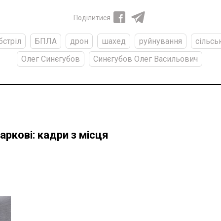
Поділитися
бстріл
БПЛА
дрон
шахед
руйнування
сільсь
Олег Синєгубов
Синєгубов Олег Васильович
аркові: кадри з місця