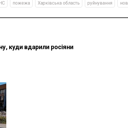
НС
пожежа
Харківська область
руйнування
нов
ну, куди вдарили росіяни