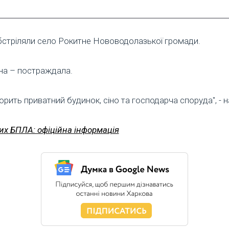
 обстріляли село Рокитне Нововодолазької громади.
дна – постраждала.
горить приватний будинок, сіно та господарча споруда", - 
их БПЛА: офіційна інформація