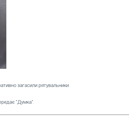
еративно загасили рятувальники.
ередає "Думка".