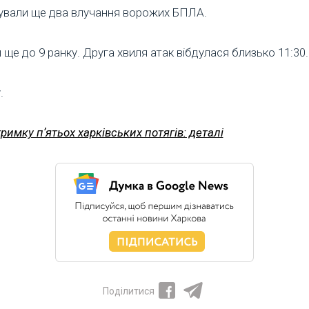
сували ще два влучання ворожих БПЛА.
ще до 9 ранку. Друга хвиля атак вібдулася близько 11:30.
.
имку пʼятьох харківських потягів: деталі
Поділитися