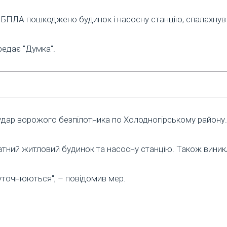
 БПЛА пошкоджено будинок і насосну станцію, спалахнув
редає "Думка".
 удар ворожого безпілотника по Холодногірському району.
атний житловий будинок та насосну станцію. Також вини
ь уточнюються", – повідомив мер.