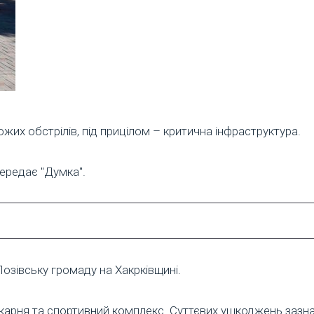
жих обстрілів, під прицілом – критична інфраструктура.
ередає "Думка".
озівську громаду на Хакрківщині.
карня та спортивний комплекс. Суттєвих ушкоджень зазнал