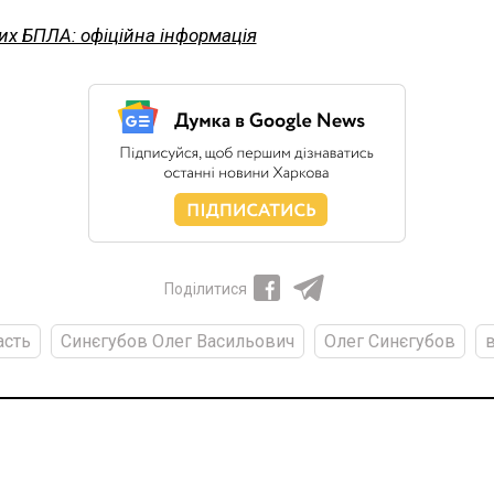
их БПЛА: офіційна інформація
Поділитися
асть
Синєгубов Олег Васильович
Олег Синєгубов
в