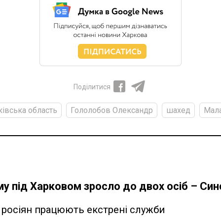
Поділитися
ківська область
Гололобов Олександр
шахед
Мала
му під Харковом зросло до двох осіб – Син
ки росіян працюють екстрені служби