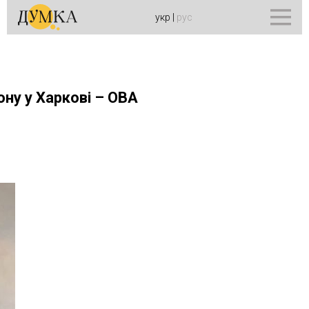
укр
|
рус
ну у Харкові – ОВА