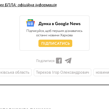
их БПЛА: офіційна інформація
Поділитися
ківська область
Терехов Ігор Олександрович
новини