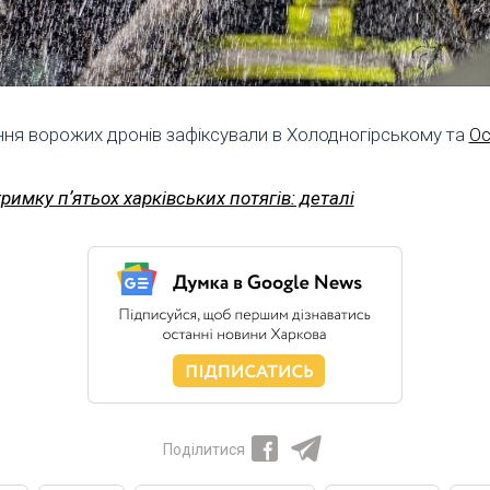
ння ворожих дронів зафіксували в Холодногірському та
Ос
имку пʼятьох харківських потягів: деталі
Поділитися