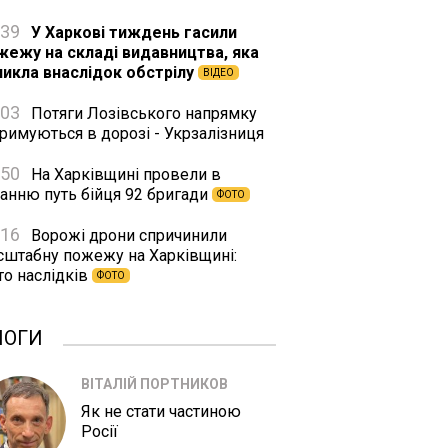
:39
У Харкові тиждень гасили
жежу на складі видавництва, яка
никла внаслідок обстрілу
ВІДЕО
:03
Потяги Лозівського напрямку
римуються в дорозі - Укрзалізниця
:50
На Харківщині провели в
танню путь бійця 92 бригади
ФОТО
:16
Ворожі дрони спричинили
сштабну пожежу на Харківщині:
то наслідків
ФОТО
ЛОГИ
ВІТАЛІЙ ПОРТНИКОВ
Як не стати частиною
Росії