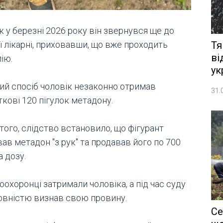
 у березні 2026 року він звернувся ще до
ї лікарні, приховавши, що вже проходить
Тя
ві
ію.
ук
кий спосіб чоловік незаконно отримав
31.
кові 120 пігулок метадону.
того, слідство встановило, що фігурант
ав метадон "з рук" та продавав його по 700
а дозу.
охоронці затримали чоловіка, а під час суду
повністю визнав свою провину.
Се