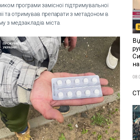
ником програми замісної підтримувальної
пії та отримував препарати з метадоном в
му з медзакладів міста.
Ві
ру
Си
на
08.
СТ