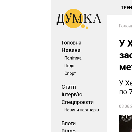
ТРЕ
Голов
У 
Головна
Новини
за
Політика
ме
Події
Спорт
У Х
Статті
по 
Інтерв'ю
Спецпроєкти
03.06.
Новини партнерів
Блоги
Відео