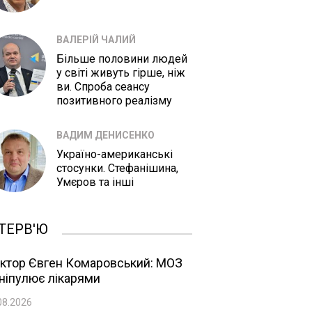
ВАЛЕРІЙ ЧАЛИЙ
Більше половини людей
у світі живуть гірше, ніж
ви. Спроба сеансу
позитивного реалізму
ВАДИМ ДЕНИСЕНКО
Україно-американські
стосунки. Стефанішина,
Умєров та інші
ТЕРВ'Ю
ктор Євген Комаровський: МОЗ
ніпулює лікарями
08.2026