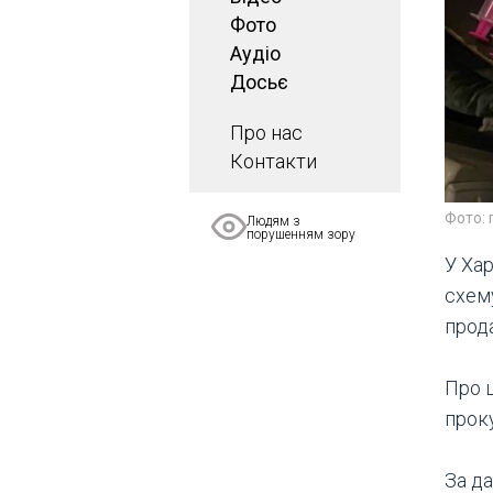
Фото
Аудіо
Досьє
Про нас
Контакти
Фото: 
Людям з
порушенням зору
У Хар
схем
прод
Про 
проку
За да