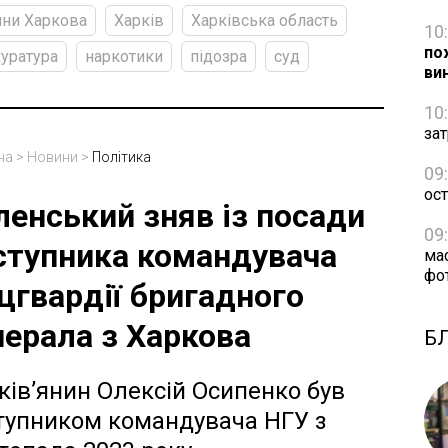
ни Харкова
Харків
Харківська область
10
по
уратура
наркотики
підозра
суд
ви
10
зат
на
>
Новини
>
Політика
09
ос
ленський зняв із посади
09
ступника командувача
ма
фо
цгвардії бригадного
нерала з Харкова
Б
ків’янин Олексій Осипенко був
тупником командувача НГУ з