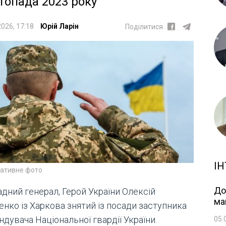
топада 2023 року
2026, 17:18
Юрій Ларін
Поділитися
ІН
ративне фото
До
дний генерал, Герой України Олексій
ма
енко із Харкова знятий із посади заступника
дувача Національної гвардії України.
05.