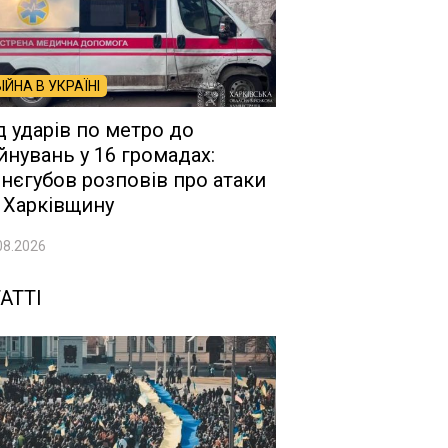
ВІЙНА В УКРАЇНІ
д ударів по метро до
йнувань у 16 громадах:
нєгубов розповів про атаки
 Харківщину
08.2026
АТТІ