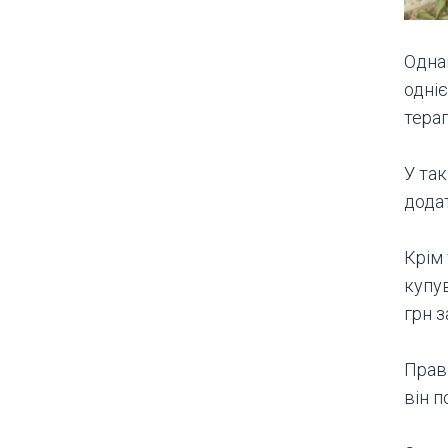
Однак
одніє
терап
У та
додат
Крім 
купув
грн з
Право
він 