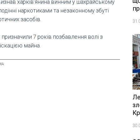
що
визнав харків’янина винним у шахрайському
пр
лодінні наркотиками та незаконному збуті
тичних засобів.
31.
 призначили 7 років позбавлення волі з
іскацією майна.
Ле
зл
Кр
30.