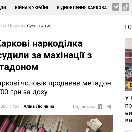
НДИ
ВІЙНА В УКРАЇНІ
ВІДНОВЛЕННЯ ХАРКОВА
на
>
Новини
>
Суспільство
Г
Харкові наркоділка
судили за махінації з
тадоном
аркові чоловік продавав метадон
700 грн за дозу
У 
по
2026, 17:21
Аліна Лісічкіна
Поділитися
ви
вн