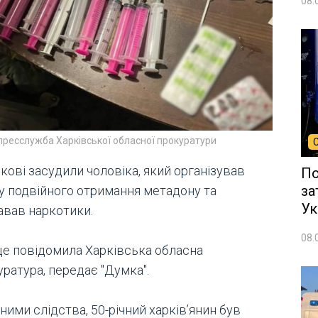
08.
пресслужба Харківської обласної прокуратури
кові засудили чоловіка, який організував
По
за
у подвійного отримання метадону та
Ук
авав наркотики.
08.
це повідомила Харківська обласна
ратура, передає "Думка".
ними слідства, 50-річний харків’янин був