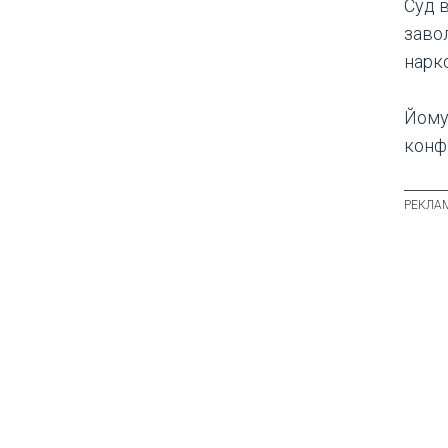
Суд 
заво
нарко
Йому
конф