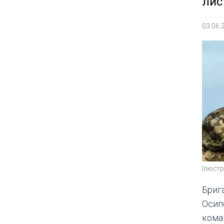
лис
03.06.
Ілюст
Брига
Осип
коман