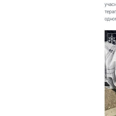
учас
тера
одно