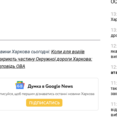
О
13
Хар
13
др
12
вини Харкова сьогодні:
Коли для водіїв
як
ви
дкриють частину Окружної дороги Харкова:
дповідь ОВА
12
ат
11
та
за
11
від
ви