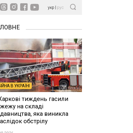
укр
|
рус
ОЛОВНЕ
ВІЙНА В УКРАЇНІ
Харкові тиждень гасили
жежу на складі
давництва, яка виникла
аслідок обстрілу