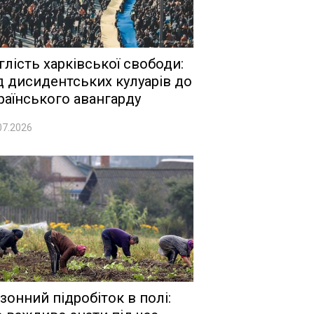
глість харківської свободи:
д дисидентських кулуарів до
раїнського авангарду
07.2026
зонний підробіток в полі: