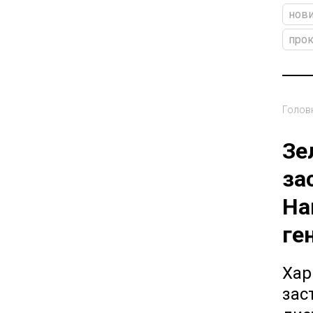
нови
прок
Голов
Зе
за
На
ге
Хар
зас