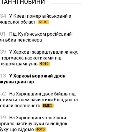
СТАННІ НОВИНИ
:34
У Києві помер військовий з
ківської області
ФОТО
:01
Під Куп’янськом російський
он вбив пенсіонера
:39
У Харкові заарештували жінку,
а торгувала наркотиками під
глядом шампунів
ФОТО
:13
У Харкові ворожий дрон
акував цвинтар
:52
На Харківщині двоє бійців під
ковим вогнем зачистили бліндаж та
хопили полоненого
ВІДЕО
:19
На Харківщині чоловікові
ірвало частину руки внаслідок
буху: що відомо
ФОТО