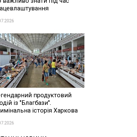
 важливо знати під час
ацевлаштування
07.2026
гендарний продуктовий
одій із "Благбази".
имінальна історія Харкова
07.2026