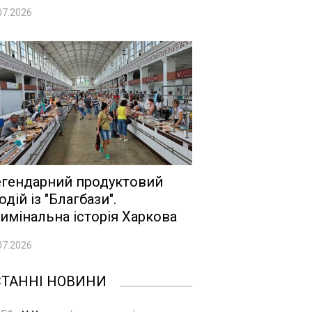
07.2026
гендарний продуктовий
одій із "Благбази".
имінальна історія Харкова
07.2026
СТАННІ НОВИНИ