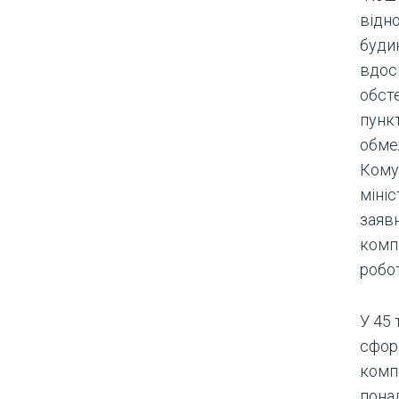
відно
буди
вдос
обст
пункт
обме
Кому
міні
заяв
комп
робот
У 45 
сфор
комп
понад