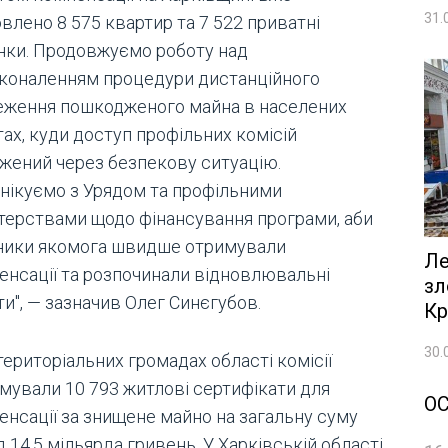
31.
влено 8 575 квартир та 7 522 приватні
нки. Продовжуємо роботу над
коналенням процедури дистанційного
еження пошкодженого майна в населених
ах, куди доступ профільних комісій
жений через безпекову ситуацію.
нікуємо з Урядом та профільними
стерствами щодо фінансування програми, аби
ники якомога швидше отримували
Ле
енсації та розпочинали відновлювальні
зл
и", — зазначив Олег Синєгубов.
Кр
30.
територіальних громадах області комісії
мували 10 793 житлові сертифікати для
О
енсації за знищене майно на загальну суму
 14,5 мільярда гривень. У Харківській області