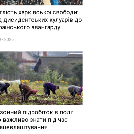
глість харківської свободи:
д дисидентських кулуарів до
раїнського авангарду
07.2026
зонний підробіток в полі:
 важливо знати під час
ацевлаштування