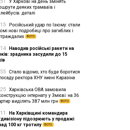
:51
У Харкові на день змінять
ршрути деяких трамваїв і
лейбусів: деталі
:15
Російський удар по Ізюму: стали
омі нові подробиці про загиблих і
страждалих
ФОТО
:14
Наводив російські ракети на
рків: зрадника засудили до 15
ків
:55
Стало відомо, хто буде боротися
посаду ректора ХНУ імені Каразіна
:25
Харківська ОВА замовила
онструкцію інтернату у Змієві: на 36
артир виділять 387 млн грн
ФОТО
:11
На Харківщині командира
тдивізіону підозрюють у продажі
над 100 кг тротилу
ФОТО