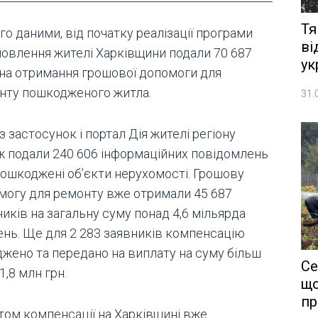
Тя
го даними, від початку реалізації програми
ві
новлення жителі Харківщини подали 70 687
ук
 на отримання грошової допомоги для
нту пошкодженого житла.
31.
 застосунок і портал Дія жителі регіону
ж подали 240 606 інформаційних повідомлень
пошкоджені об’єкти нерухомості. Грошову
могу для ремонту вже отримали 45 687
иків на загальну суму понад 4,6 мільярда
ень. Ще для 2 283 заявників компенсацію
джено та передано на виплату на суму більш
Се
1,8 млн грн.
що
пр
том компенсації на Харківщині вже