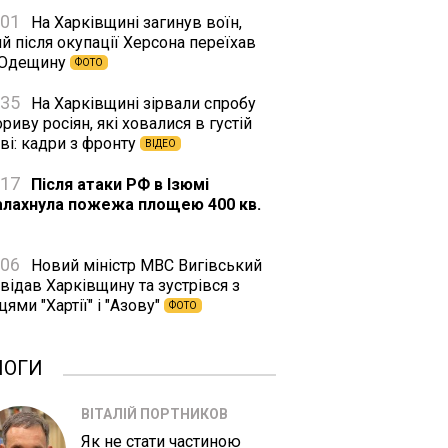
:01
На Харківщині загинув воїн,
й після окупації Херсона переїхав
 Одещину
ФОТО
:35
На Харківщині зірвали спробу
риву росіян, які ховалися в густій
ві: кадри з фронту
ВІДЕО
:17
Після атаки РФ в Ізюмі
алахнула пожежа площею 400 кв.
:06
Новий міністр МВС Вигівський
відав Харківщину та зустрівся з
цями "Хартії" і "Азову"
ФОТО
ЛОГИ
ВІТАЛІЙ ПОРТНИКОВ
Як не стати частиною