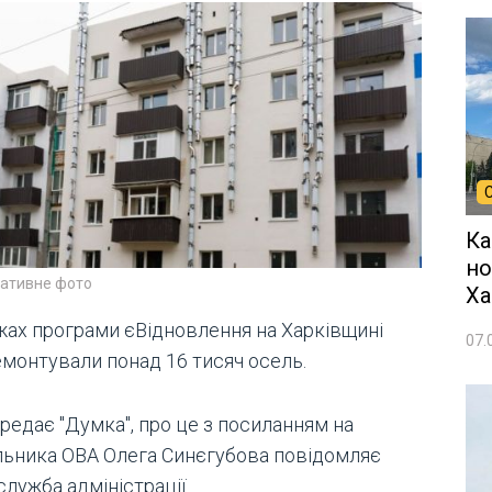
Ка
но
ративне фото
Ха
жах програми єВідновлення на Харківщині
07.
емонтували понад 16 тисяч осель.
редає "Думка", про це з посиланням на
льника ОВА Олега Синєгубова повідомляє
лужба адміністрації.