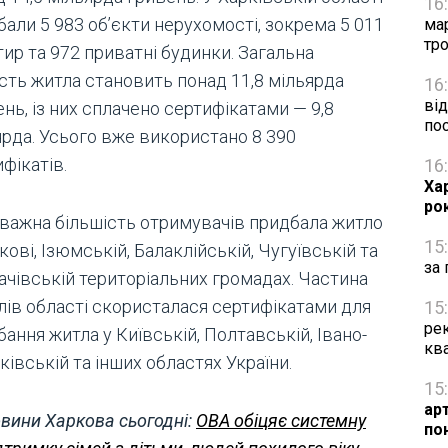
16
али 5 983 об’єкти нерухомості, зокрема 5 011
ма
тро
ир та 972 приватні будинки. Загальна
ість житла становить понад 11,8 мільярда
16
від
нь, із них сплачено сертифікатами — 9,8
по
ярда. Усього вже використано 8 390
фікатів.
16
Ха
ро
важна більшість отримувачів придбала житло
15
кові, Ізюмській, Балаклійській, Чугуївській та
за 
ачівській територіальних громадах. Частина
лів області скористалася сертифікатами для
15
рек
ання житла у Київській, Полтавській, Івано-
кв
івській та інших областях України.
15
ар
вини Харкова сьогодні:
ОВА обіцяє системну
по