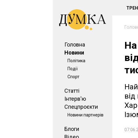
ТРЕ
Голов
На
Головна
Новини
ві
Політика
ти
Події
Спорт
Най
Статті
від
Інтерв'ю
Хар
Спецпроєкти
Ізю
Новини партнерів
Блоги
07.06.
Відео