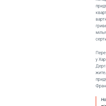
придб
кварт
варт
гриве
міль
серти
Пере
у Хар
Дерг
жите
придб
Франк
Но