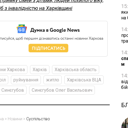
дтримку сімей з дітьми, людей похилого віку,
15
іб з інвалідністю на Харківщині
яки
на
14
про
тра
14
сп
м
ни Харкова
Харків
Харківська область
14
ріл
руйнування
житло
Харківська ВЦА
від
бій
 Синєгубов
Синєгубов Олег Васильович
Б
на
>
Новини
>
Суспільство