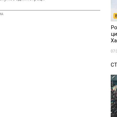
Ро
ци
Ха
07.
СТ