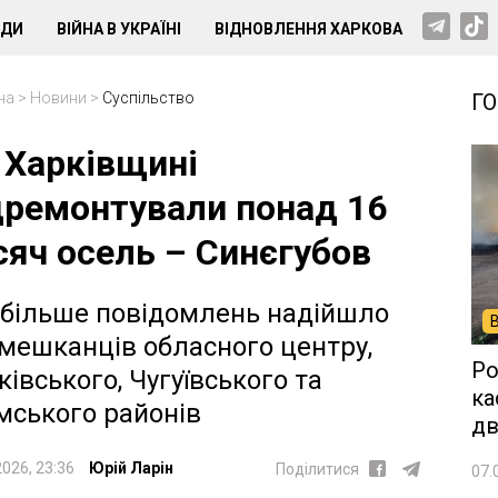
НДИ
ВІЙНА В УКРАЇНІ
ВІДНОВЛЕННЯ ХАРКОВА
на
>
Новини
>
Суспільство
Г
 Харківщині
дремонтували понад 16
сяч осель – Синєгубов
більше повідомлень надійшло
 мешканців обласного центру,
Ро
ківського, Чугуївського та
ка
мського районів
дв
2026, 23:36
Юрій Ларін
Поділитися
07.