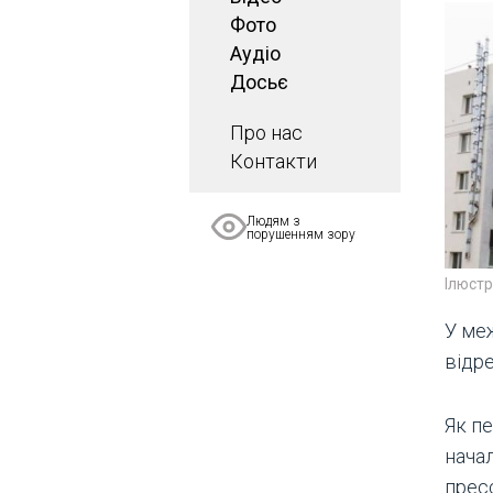
Фото
Аудіо
Досьє
Про нас
Контакти
Людям з
порушенням зору
Ілюст
У ме
відр
Як пе
нача
пресс