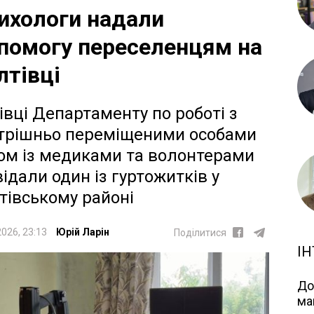
ихологи надали
помогу переселенцям на
лтівці
івці Департаменту по роботі з
трішньо переміщеними особами
ом із медиками та волонтерами
відали один із гуртожитків у
тівському районі
2026, 23:13
Юрій Ларін
Поділитися
ІН
До
ма