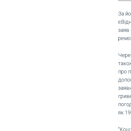
За йо
єВід
заяв
ремо
Через
тако
про 
допо
заявн
грив
пого
як 19
"Кош