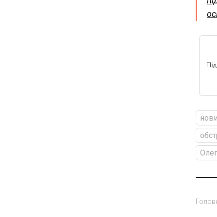
пі
ос
нови
обст
Олег
Голов