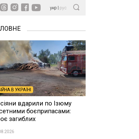
укр
|
рус
ОЛОВНЕ
ВІЙНА В УКРАЇНІ
сіяни вдарили по Ізюму
сетними боєприпасами:
оє загиблих
08.2026