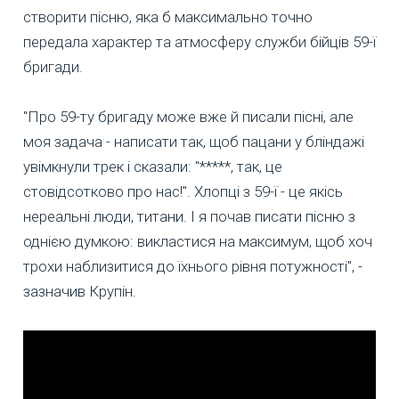
створити пісню, яка б максимально точно
передала характер та атмосферу служби бійців 59-ї
бригади.
"Про 59-ту бригаду може вже й писали пісні, але
моя задача - написати так, щоб пацани у бліндажі
увімкнули трек і сказали: "*****, так, це
стовідсотково про нас!". Хлопці з 59-ї - це якісь
нереальні люди, титани. І я почав писати пісню з
однією думкою: викластися на максимум, щоб хоч
трохи наблизитися до їхнього рівня потужності", -
зазначив Крупін.