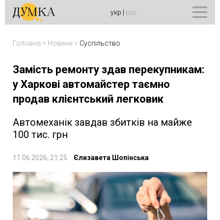
укр
|
рус
Головна
>
Новини
>
Суспільство
Замість ремонту здав перекупникам:
у Харкові автомайстер таємно
продав клієнтський легковик
Автомеханік завдав збитків на майже
100 тис. грн
11.06.2026, 21:25
Єлизавета Шопінська