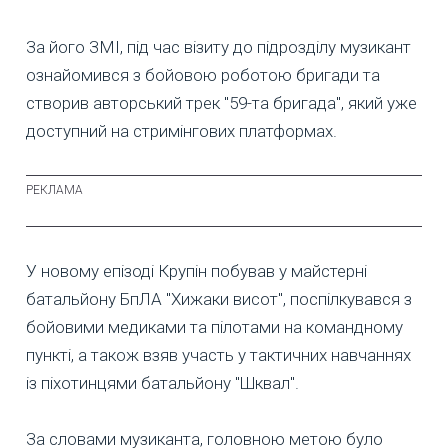
За його ЗМІ, під час візиту до підрозділу музикант
ознайомився з бойовою роботою бригади та
створив авторський трек "59-та бригада", який уже
доступний на стримінгових платформах.
У новому епізоді Крупін побував у майстерні
батальйону БпЛА "Хижаки висот", поспілкувався з
бойовими медиками та пілотами на командному
пункті, а також взяв участь у тактичних навчаннях
із піхотинцями батальйону "Шквал".
За словами музиканта, головною метою було