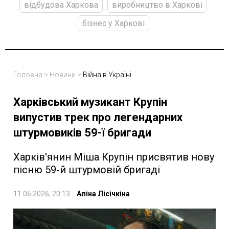
відбудова Харкова
виробництво в Харкові
бізнес у Харкові
Головна
>
Новини
>
Війна в Україні
Харківський музикант Крупін
випустив трек про легендарних
штурмовиків 59-ї бригади
Харків'янин Міша Крупін присвятив нову
пісню 59-й штурмовій бригаді
11.06.2026, 20:13
Аліна Лісічкіна