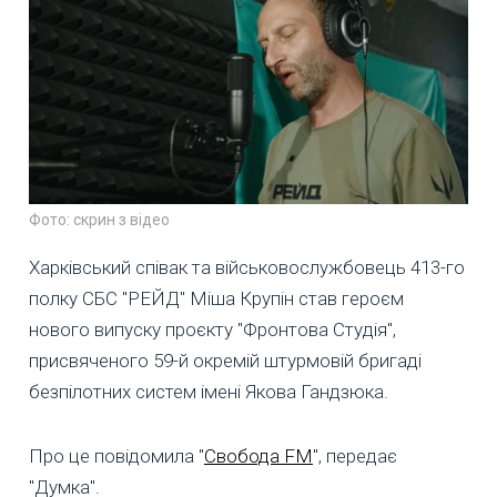
Фото: скрин з відео
Харківський співак та військовослужбовець 413-го
полку СБС "РЕЙД" Міша Крупін став героєм
нового випуску проєкту "Фронтова Студія",
присвяченого 59-й окремій штурмовій бригаді
безпілотних систем імені Якова Гандзюка.
Про це повідомила "
Свобода FM
", передає
"Думка".