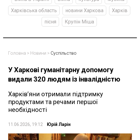
Харківська область
новини Харкова
Харків
пісня
Крупін Міша
Головна
>
Новини
>
Суспільство
У Харкові гуманітарну допомогу
видали 320 людям із інвалідністю
Харків’яни отримали підтримку
продуктами та речами першої
необхідності
11.06.2026, 19:12
Юрій Ларін