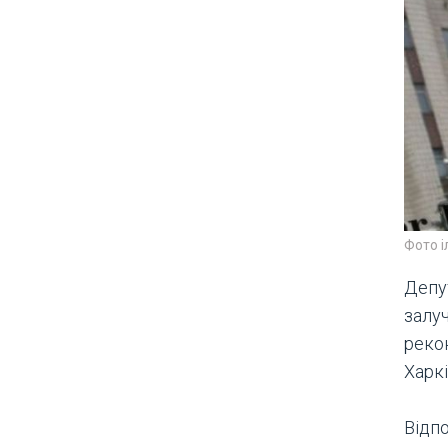
Фото 
Депу
залу
реко
Харкі
Відпо