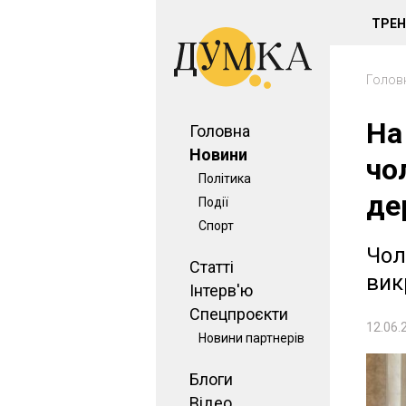
ТРЕ
Голов
На
Головна
Новини
чо
Політика
де
Події
Спорт
Чол
Статті
вик
Інтерв'ю
Спецпроєкти
12.06.
Новини партнерів
Блоги
Відео