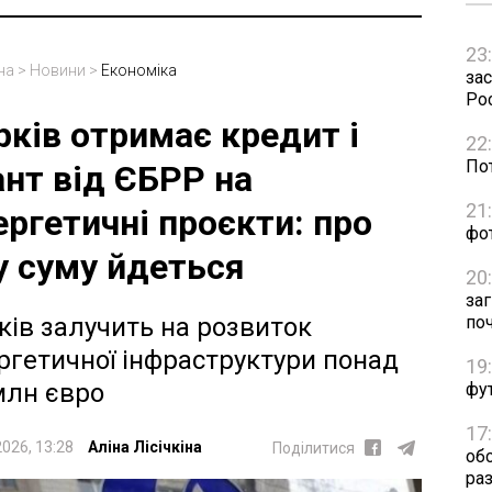
23
на
>
Новини
>
Економіка
зас
Рос
рків отримає кредит і
22
Пот
ант від ЄБРР на
21
ергетичні проєкти: про
фо
у суму йдеться
20
за
по
ків залучить на розвиток
ргетичної інфраструктури понад
19
млн євро
фут
17
2026, 13:28
Аліна Лісічкіна
Поділитися
об
раз