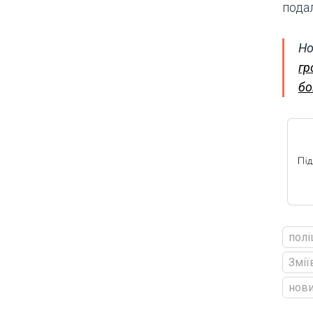
пода
Но
гр
бо
полі
Змії
нови