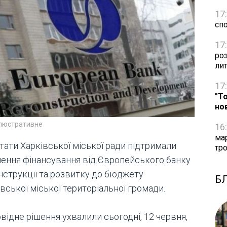
17
сп
17
ро
ли
17
"Т
но
ілюстративне
16
ма
тати Харківської міської ради підтримали
тро
чення фінансування від Європейського банку
нструкції та розвитку до бюджету
Б
вської міської територіальної громади.
відне рішення ухвалили сьогодні, 12 червня,