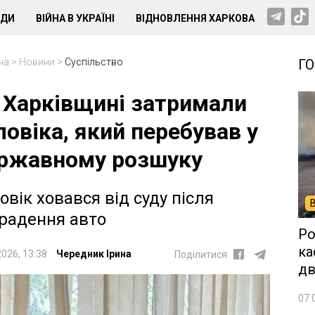
НДИ
ВІЙНА В УКРАЇНІ
ВІДНОВЛЕННЯ ХАРКОВА
на
>
Новини
>
Суспільство
Г
 Харківщині затримали
ловіка, який перебував у
ржавному розшуку
овік ховався від суду після
радення авто
Ро
ка
2026, 13:38
Чередник Ірина
Поділитися
дв
07.