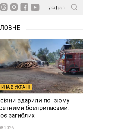
укр
|
рус
ОЛОВНЕ
ВІЙНА В УКРАЇНІ
сіяни вдарили по Ізюму
сетними боєприпасами:
оє загиблих
08.2026