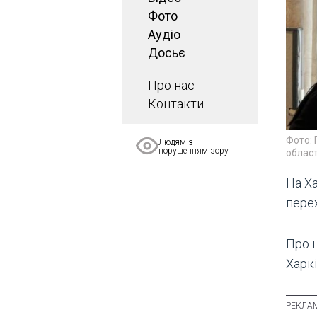
Фото
Аудіо
Досьє
Про нас
Контакти
Фото: 
Людям з
порушенням зору
област
На Х
пере
Про ц
Харкі