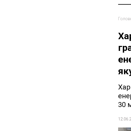
Голов
Ха
гр
ен
як
Хар
ене
30 
12.06.