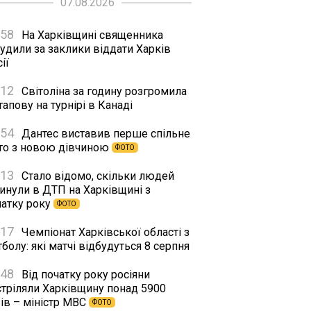
07.08.2026
:58
На Харківщині священника
удили за заклики віддати Харків
ії
:12
Світоліна за годину розгромила
апову на турнірі в Канаді
:54
Дантес виставив перше спільне
то з новою дівчиною
ФОТО
:13
Стало відомо, скільки людей
гинули в ДТП на Харківщині з
чатку року
ФОТО
:17
Чемпіонат Харківської області з
болу: які матчі відбудуться 8 серпня
:48
Від початку року росіяни
стріляли Харківщину понад 5900
ів – міністр МВС
ФОТО