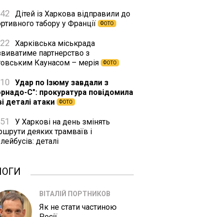
:42
Дітей із Харкова відправили до
ортивного табору у Франції
ФОТО
:22
Харківська міськрада
звиватиме партнерство з
товським Каунасом – мерія
ФОТО
:10
Удар по Ізюму завдали з
орнадо-С": прокуратура повідомила
ві деталі атаки
ФОТО
:51
У Харкові на день змінять
ршрути деяких трамваїв і
лейбусів: деталі
ЛОГИ
ВІТАЛІЙ ПОРТНИКОВ
Як не стати частиною
Росії