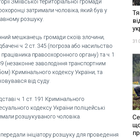
орії Зміївської територіальної громади
охоронці затримали чоловіка, який був у
Тя
авному розшуку.
ві
ук
ічний мешканець громади скоїв злочини,
31.
бачені ч. 2 ст. 345 (погроза або насильство
працівника правоохоронного органу) та ч. 1
289 (незаконне заволодіння транспортним
бом) Кримінального кодексу України, та
ховувався від суду.
дставі ч. 1 ст. 191 Кримінального
есуального кодексу України поліцейські
имали розшукуваного чоловіка.
Се
що
пр
 передали ініціатору розшуку для проведення