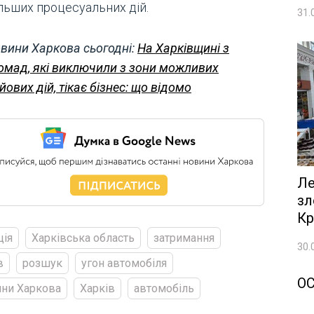
льших процесуальних дій.
31.
вини Харкова сьогодні:
На Харківщині з
омад, які виключили з зони можливих
йових дій, тікає бізнес: що відомо
Ле
зл
Кр
ція
Харківська область
затримання
30.
в
розшук
угон автомобіля
О
ни Харкова
Харків
автомобіль