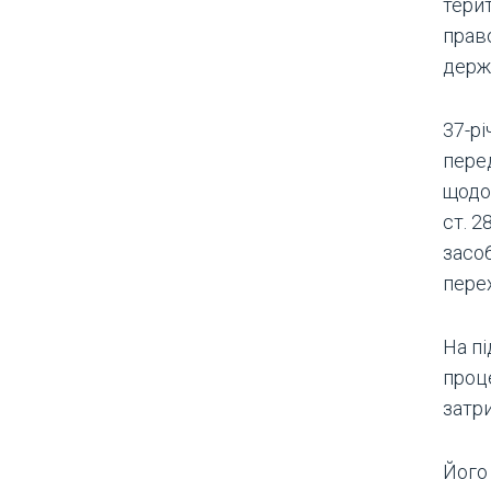
терит
право
держ
37-р
перед
щодо 
ст. 
засо
пере
На пі
проц
затр
Його