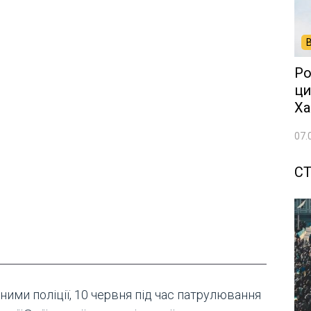
Ро
ци
Ха
07.
СТ
ними поліції, 10 червня під час патрулювання