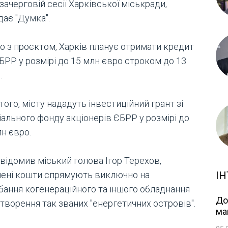
зачерговій сесії Харківської міськради,
дає "Думка".
но з проєктом, Харків планує отримати кредит
БРР у розмірі до 15 млн євро строком до 13
.
того, місту нададуть інвестиційний грант зі
іального фонду акціонерів ЄБРР у розмірі до
н євро.
овідомив міський голова Ігор Терехов,
чені кошти спрямують виключно на
ІН
бання когенераційного та іншого обладнання
До
творення так званих "енергетичних островів".
ма