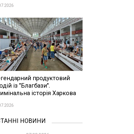
07.2026
гендарний продуктовий
одій із "Благбази".
имінальна історія Харкова
07.2026
СТАННІ НОВИНИ