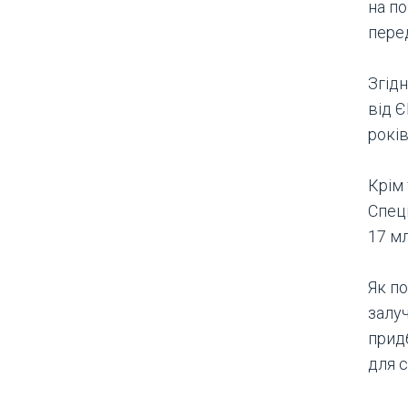
на по
пере
Згід
від Є
років
Крім 
Спец
17 мл
Як п
залу
прид
для с