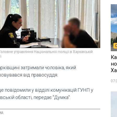
Головне управління Національної поліції в Харківській
Ка
і
но
арківщині затримали чоловіка, який
Ха
ховувався від правосуддя.
07.
е повідомили у відділі комунікацій ГУНП у
вській області, передає "Думка".