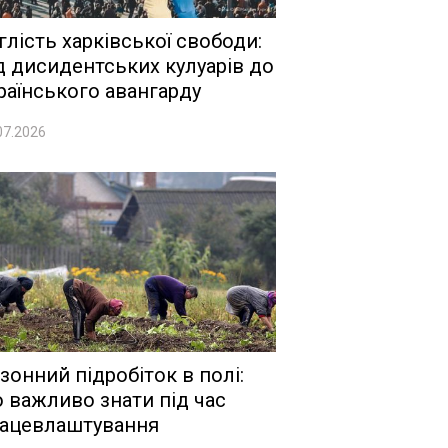
глість харківської свободи:
д дисидентських кулуарів до
раїнського авангарду
07.2026
зонний підробіток в полі:
 важливо знати під час
ацевлаштування