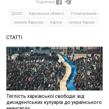
Поділитися
ДСНС
Харківська область
Розмінування
новини Харкова
Харків
сапери Харків
СТАТТІ
Тяглість харківської свободи: від
дисидентських кулуарів до українського
авангарду