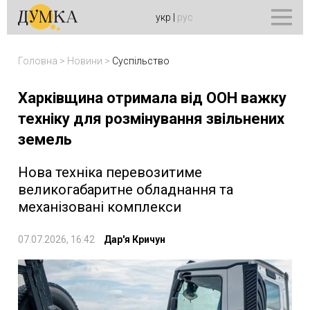
укр
|
рус
Головна
>
Новини
>
Суспільство
Харківщина отримала від ООН важку
техніку для розмінування звільнених
земель
Нова техніка перевозитиме
великогабаритне обладнання та
механізовані комплекси
07.07.2026, 16:42
Дар'я Кричун