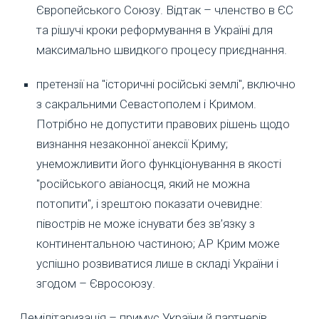
Європейського Союзу. Відтак – членство в ЄС
та рішучі кроки реформування в Україні для
максимально швидкого процесу приєднання.
претензії на "історичні російські землі", включно
з сакральними Севастополем і Кримом.
Потрібно не допустити правових рішень щодо
визнання незаконної анексії Криму;
унеможливити його функціонування в якості
"російського авіаносця, який не можна
потопити", і зрештою показати очевидне:
півострів не може існувати без зв’язку з
континентальною частиною; АР Крим може
успішно розвиватися лише в складі України і
згодом – Євросоюзу.
Демілітаризація – примус України й партнерів