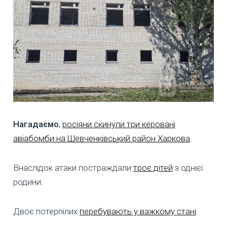
Нагадаємо
,
росіяни скинули три керовані
авіабомби на Шевченківський район Харкова
.
Внаслідок атаки постраждали
троє дітей
з однієї
родини.
Двоє потерпілих
перебувають у важкому стані
.