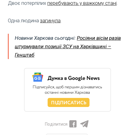
Двоє потерпілих
перебувають у важкому стані
.
Одна людина
загинула
.
Новини Харкова сьогодні:
Росіяни вісім разів
штурмували позиції ЗСУ на Харківщині –
Генштаб
Поділитися