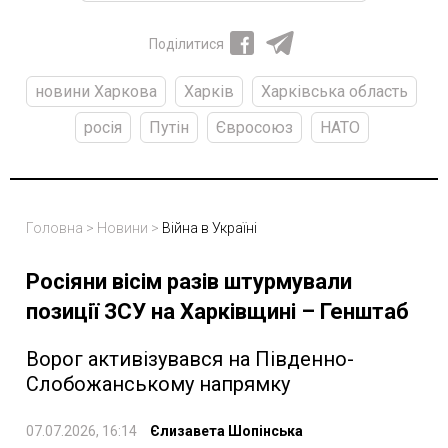
Поділитися
новини Харкова
Харків
Харківська область
росія
Путін
Євросоюз
НАТО
Головна
>
Новини
>
Війна в Україні
Росіяни вісім разів штурмували
позиції ЗСУ на Харківщині – Генштаб
Ворог активізувався на Південно-
Слобожанському напрямку
07.07.2026, 16:14
Єлизавета Шопінська