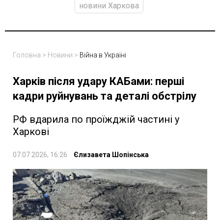
новини Харкова
Головна
>
Новини
>
Війна в Україні
Харків після удару КАБами: перші
кадри руйнувань та деталі обстрілу
РФ вдарила по проїжджій частині у
Харкові
07.07.2026, 16:26
Єлизавета Шопінська