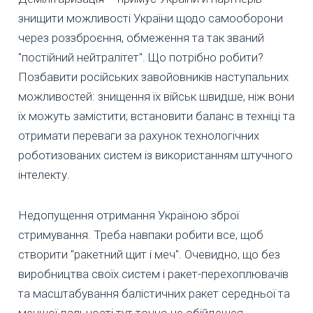
знищити можливості України щодо самооборони
через роззброєння, обмеження та так званий
"постійний нейтралітет". Що потрібно робити?
Позбавити російських завойовників наступальних
можливостей: знищення їх військ швидше, ніж вони
їх можуть замістити; встановити баланс в техніці та
отримати переваги за рахунок технологічних
роботизованих систем із використанням штучного
інтелекту.
Недопущення отримання Україною зброї
стримування. Треба навпаки робити все, щоб
створити "ракетний щит і меч". Очевидно, що без
виробництва своїх систем і ракет-перехоплювачів
та масштабування балістичних ракет середньої та
меншої дальності тут точно не обійдешся…