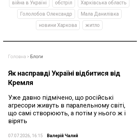
війна в Україні
обстріл
Харківська область
Гололобов Олександр
Мала Данилівка
новини Харкова
житло
Головна
>
Блоги
Як насправді Україні відбитися від
Кремля
Уже давно підмічено, що російські
агресори живуть в паралельному світі,
що самі створюють, а потім у нього ж і
вірять
07.07.2026, 16:15
Валерій Чалий