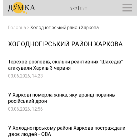
укр
|
рус
Головна
>
Холодногірський район Харкова
ХОЛОДНОГІРСЬКИЙ РАЙОН ХАРКОВА
Терехов розповів, скільки реактивних "Шахедів"
атакували Харків 3 червня
03.06.2026, 14:23
У Харкові померла жінка, яку вранці поранив
російський дрон
03.06.2026, 12:56
У Холодногірському районі Харкова постраждали
двоє людей - ОВА