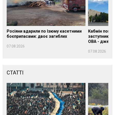
Росіяни вдарили по Ізюму касетними
Кабмін погод
боєприпасами: двоє загиблих
заступника н
ОВА - джере
07.08.2026
07.08.2026
СТАТТІ