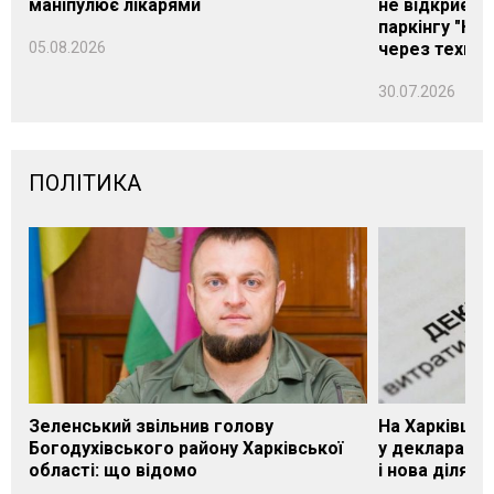
маніпулює лікарями
не відкриєть
паркінгу "Нік
05.08.2026
через техніч
30.07.2026
ПОЛІТИКА
Зеленський звільнив голову
На Харківщин
Богодухівського району Харківської
у декларації 
області: що відомо
і нова ділянк