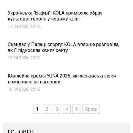
Українська "Баффі": KOLA приміряла образ
культової героїні у новому кліпі
17.04.2026, 22:12
Скандал у Палаці спорту: KOLA вперше розповіла,
як її підкосила хвиля хейту
15.04.2026, 22:19
Ювілейна премія YUNA 2026: які харківські зірки
номіновані на нагороди
10.04.2026, 22:18
1
2
3
4
5
Архів
ГОЛОВНЕ