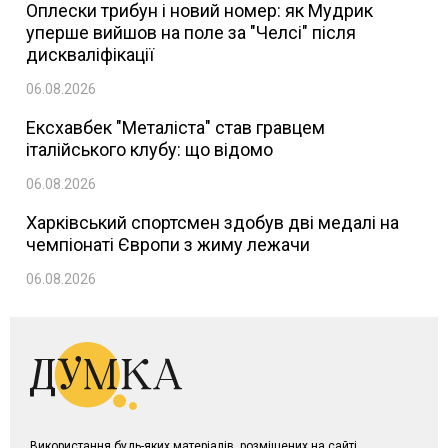
Оплески трибун і новий номер: як Мудрик
уперше вийшов на поле за "Челсі" після
дискваліфікації
06.08.2026
Ексхавбек "Металіста" став гравцем
італійського клубу: що відомо
06.08.2026
Харківський спортсмен здобув дві медалі на
чемпіонаті Європи з жиму лежачи
06.08.2026
Використання будь-яких матеріалів, розміщених на сайті,