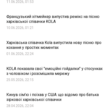
11.06.2026, 01:53
Французький хітмейкер випустив ремікс на пісню
харківської співачки KOLA
10.06.2026, 01:21
Харківська співачка Kola випустила нову пісню про
кохання у простих моментах
01.06.2026, 22:24
KOLA показала свої "емоційні гойдалки" у стосунках
з чоловіком і розсмішила мережу
25.05.2026, 22:15
Кинув сім'ю і поїхав у США: що відомо про батька
зіркової харківської співачки
28.04.2026, 22:04