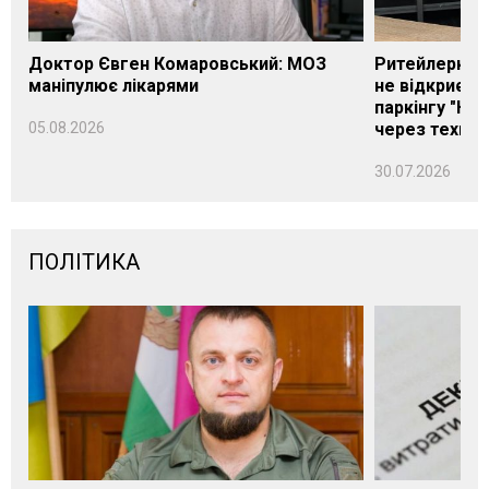
Доктор Євген Комаровський: МОЗ
Ритейлерка А
маніпулює лікарями
не відкриєть
паркінгу "Нік
05.08.2026
через техніч
30.07.2026
ПОЛІТИКА