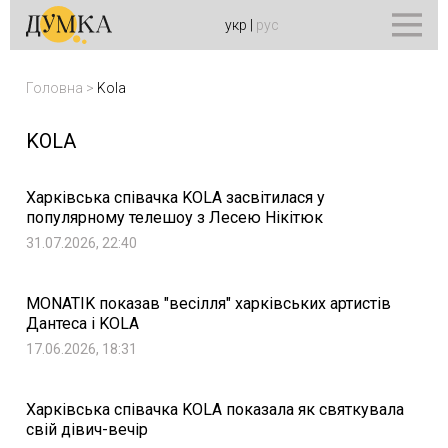
укр
|
рус
Головна
>
Kola
KOLA
Харківська співачка KOLA засвітилася у
популярному телешоу з Лесею Нікітюк
31.07.2026, 22:40
MONATIK показав "весілля" харківських артистів
Дантеса і KOLA
17.06.2026, 18:31
Харківська співачка KOLA показала як святкувала
свій дівич-вечір