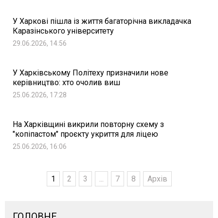
У Харкові пішла із життя багаторічна викладачка
Каразінського університету
29.06.2026, 14:56
У Харківському Політеху призначили нове
керівництво: хто очолив виш
25.06.2026, 17:28
На Харківщині викрили повторну схему з
"копіпастом" проєкту укриття для ліцею
25.06.2026, 16:06
1
2
3
...
7
8
Архів
ГОЛОВНЕ