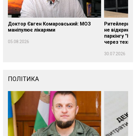
Доктор Євген Комаровський: МОЗ
Ритейлерка А
маніпулює лікарями
не відкриєть
паркінгу "Нік
05.08.2026
через техніч
30.07.2026
ПОЛІТИКА