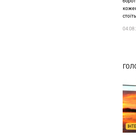
борот
кожен
стоїт
04.08.
ГОЛ
ІНТ