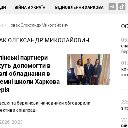
НДИ
ВІЙНА В УКРАЇНІ
ВІДНОВЛЕННЯ ХАРКОВА
на
>
Новак Олександр Миколайович
О
АК ОЛЕКСАНДР МИКОЛАЙОВИЧ
05
сн
пе
лінські партнери
01
уть допомогти в
ко
влі обладнання в
ко
земні школи Харкова
ерія
23
вські та берлінські чиновники обговорили
зіг
ективи співпраці
22
2026, 20:23
ві