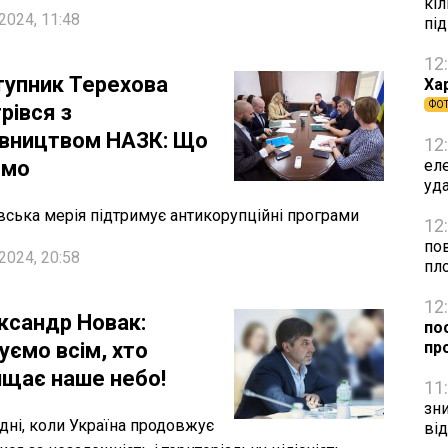
кіл
2024, 11:48
пі
12
тупник Терехова
Ха
ФО
рівся з
івництвом НАЗК: Що
12
омо
ел
уд
вська мерія підтримує антикорупційні програми
12
по
2024, 20:58
пл
12
ксандр Новак:
по
уємо всім, хто
про
ищає наше небо!
11
зн
дні, коли Україна продовжує
ві