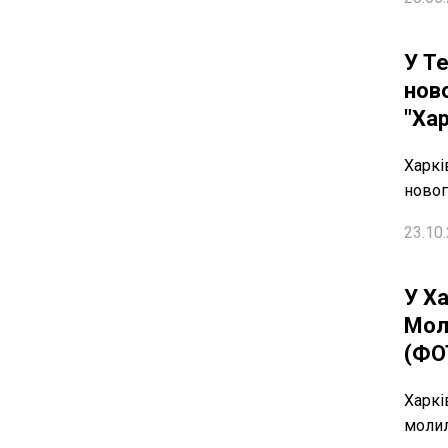
У Т
нов
"Ха
Харкі
новог
23.10.
У Ха
Мол
(ФО
Харкі
молил