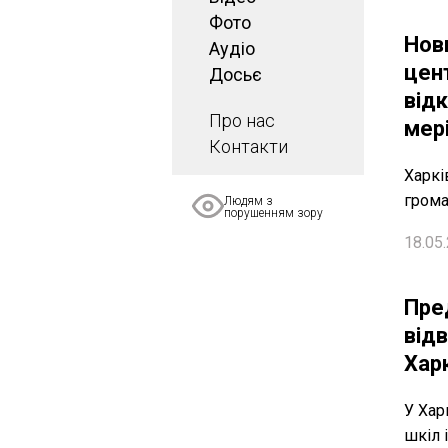
Фото
Нов
Аудіо
цен
Досьє
відк
Про нас
мер
Контакти
Харкі
грома
Людям з
порушенням зору
18.05.
Пре
від
Хар
У Хар
шкіл 