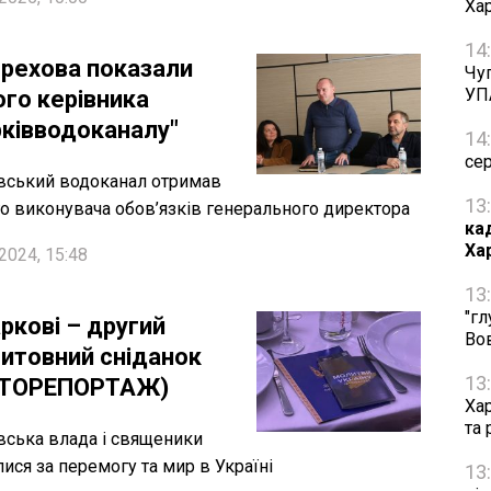
Ха
14
ерехова показали
Чуг
УП
ого керівника
рківводоканалу"
14
се
вський водоканал отримав
13
о виконувача обов’язків генерального директора
ка
Ха
2024, 15:48
13
"гл
ркові – другий
Во
итовний сніданок
13
ТОРЕПОРТАЖ)
Ха
та
вська влада і священики
ися за перемогу та мир в Україні
13