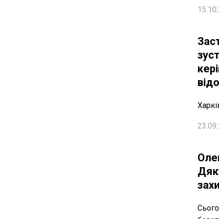
15.10.
Зас
зуст
кер
від
Харкі
23.09.
Оле
Дяк
зах
Сього