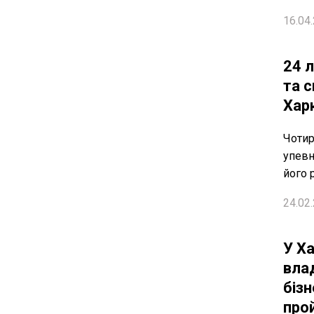
16.04.
24 
та с
Хар
Чотир
упевн
його 
24.02.
У Ха
вла
бізн
про