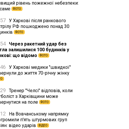
йвищий рівень пожежної небезпеки:
 саме
ФОТО
:57
У Харкові після ранкового
стрілу РФ пошкоджено понад 30
динків
ФОТО
:54
Через ракетний удар без
ітла залишилися 100 будинків у
ркові: що відомо
ФОТО
:46
У Харкові медики "швидкої"
вернули до життя 70-річну жінку
ТО
:29
Тренер "Челсі" відповів, коли
тболіст з Харківщини може
вернутися на поле
ФОТО
:12
На Вовчанському напрямку
згромили п'ять штурмових груп
іян: відео ударів
ВІДЕО