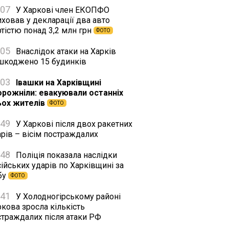
:07
У Харкові член ЕКОПФО
ховав у декларації два авто
тістю понад 3,2 млн грн
ФОТО
:05
Внаслідок атаки на Харків
шкоджено 15 будинків
:03
Івашки на Харківщині
орожніли: евакуювали останніх
ьох жителів
ФОТО
:49
У Харкові після двох ракетних
рів – вісім постраждалих
:48
Поліція показала наслідки
ійських ударів по Харківщині за
бу
ФОТО
:41
У Холодногірському районі
кова зросла кількість
страждалих після атаки РФ