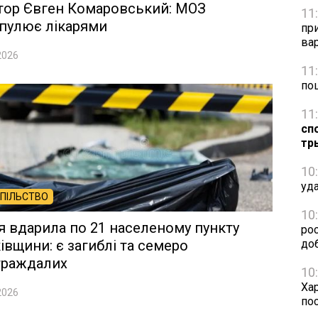
тор Євген Комаровський: МОЗ
11
пулює лікарями
при
вар
2026
11
по
11
сп
тр
10
уда
ПІЛЬСТВО
10
я вдарила по 21 населеному пункту
рос
івщини: є загиблі та семеро
до
траждалих
10
Хар
2026
по