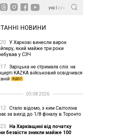
укр
|
рус
СТАННІ НОВИНИ
:20
У Харкові винесли вирок
айперу, який майже три роки
ребував у СЗЧ
:17
Заріцька не стримала сліз: на
нцерті KAZKA військовий освідчився
ханій
ВІДЕО
05.08.2026
:12
Стало відомо, з ким Світоліна
рає за вихід до 1/8 фіналу в Торонто
:23
На Харківщині від початку
йни безвісти зникли майже 100