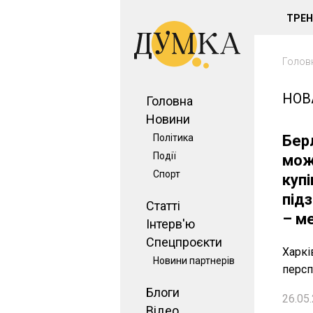
ТРЕ
Голов
НОВ
Головна
Новини
Політика
Бер
Події
мож
Спорт
купі
під
Статті
– м
Інтерв'ю
Спецпроєкти
Харкі
Новини партнерів
персп
Блоги
26.05.
Відео