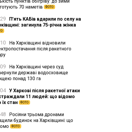
ькість пунктів обігріву: до зими
дготують 70 наметів
ФОТО
:29
П’ять КАБів вдарили по селу на
рківщині: загинула 75-річна жінка
ТО
:10
На Харківщині відновили
ектропостачання після ракетного
ару
:09
На Харківщині через суд
вернули державі водосховище
ощею понад 130 га
:04
У Харкові після ракетної атаки
страждали 11 людей: що відомо
 їх стан
ФОТО
:48
Росіяни трьома дронами
ищили будинок на Харківщині: що
домо
ФОТО