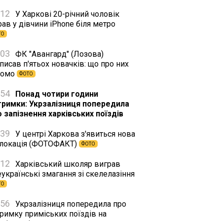
:12
У Харкові 20-річний чоловік
ав у дівчини iPhone біля метро
ТО
:03
ФК "Авангард" (Лозова)
писав п'ятьох новачків: що про них
домо
ФОТО
:54
Понад чотири години
тримки: Укрзалізниця попередила
о запізнення харківських поїздів
:39
У центрі Харкова з'явиться нова
тлокація (ФОТОФАКТ)
ФОТО
:12
Харківський школяр виграв
українські змагання зі скелелазіння
ТО
:56
Укрзалізниця попередила про
римку приміських поїздів на