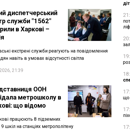
ді
ий диспетчерський
21
тр служби "1562"
пот
лі
рили в Харкові –
ія
20
зал
вські екстрені служби реагують на повідомлення
19
дян навіть в умовах відсутності світла
роз
2026, 21:39
18
сп
дставниця ООН
17
відала метрошколу в
що
кові: що відомо
17
пі
кові працюють 8 підземних
і 9 шкіл на станціях метрополітену
17