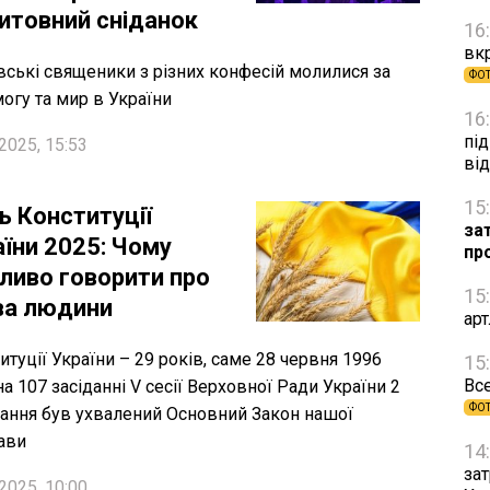
итовний сніданок
16
вкр
вські священики з різних конфесій молилися за
ФО
огу та мир в України
16
під
2025, 15:53
ві
15
ь Конституції
за
аїни 2025: Чому
пр
ливо говорити про
15
ва людини
ар
итуції України – 29 років, саме 28 червня 1996
15
Все
на 107 засіданні V сесії Верховної Ради України 2
ФО
ання був ухвалений Основний Закон нашої
ави
14
зат
2025, 10:00