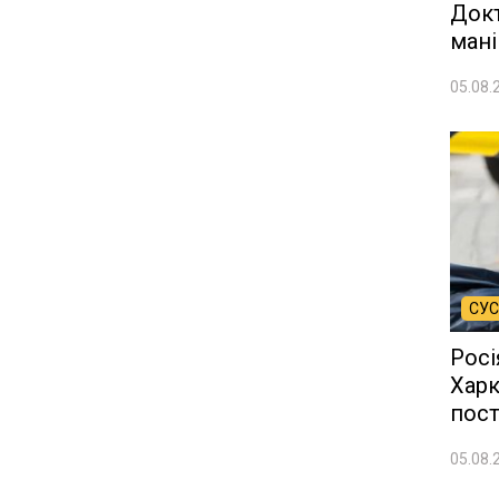
Док
мані
05.08.
СУС
Росі
Харк
пос
05.08.