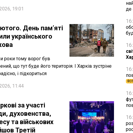
на
2026, 19:01
де
16
лютого. День пам’яті
об
бу
или українського
кова
16
св
Ха
и роки тому ворог був
ений, що тут буде його територія. І Харків зустріне
16
радісно, і підкориться
по
ФО
2026, 11:44
16
фу
ркові за участі
по
ди, духовенства,
16
есу та військових
ро
йшов Третій
рос