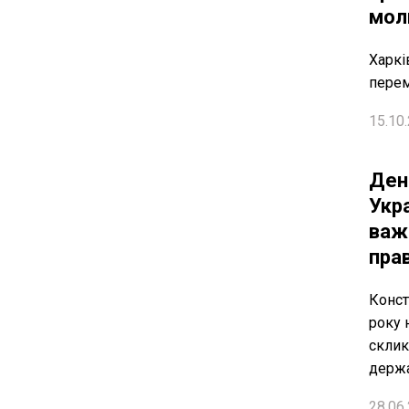
мол
Харкі
перем
15.10.
Ден
Укр
важ
пра
Конст
року 
склик
держ
28.06.