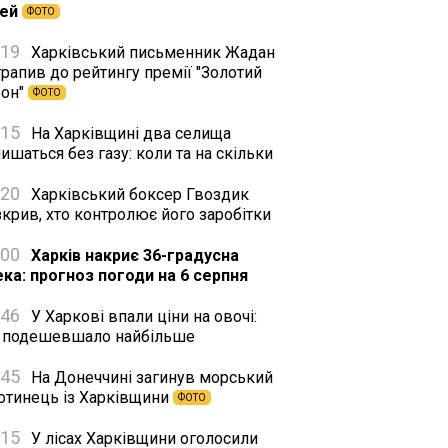
тей
ФОТО
:19
Харківський письменник Жадан
рапив до рейтингу премії "Золотий
фон"
ФОТО
:15
На Харківщині два селища
ишаться без газу: коли та на скільки
:20
Харківський боксер Гвоздик
крив, хто контролює його заробітки
:00
Харків накриє 36-градусна
ека: прогноз погоди на 6 серпня
:46
У Харкові впали ціни на овочі:
 подешевшало найбільше
:45
На Донеччині загинув морський
хотинець із Харківщини
ФОТО
:15
У лісах Харківщини оголосили