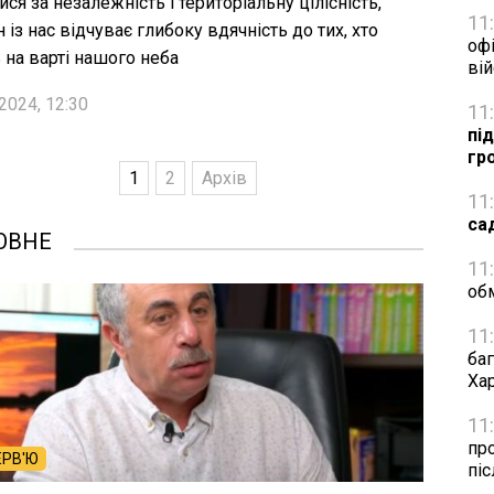
ися за незалежність і територіальну цілісність,
11
 із нас відчуває глибоку вдячність до тих, хто
офі
ь на варті нашого неба
ві
2024, 12:30
11
пі
гр
1
2
Архів
11
са
ОВНЕ
11
об
11
ба
Ха
11
пр
ЕРВ'Ю
піс