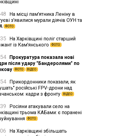
рківщині
:48
На місці пам'ятника Леніну в
уєві з'явилися мурали діячів ОУН та
А
ФОТО
:35
На Харківщині поліг старший
ржант із Кам'янського
ФОТО
:54
Прокуратура показала нові
дри після удару "Бандеролями" по
ркову
ФОТО
ВІДЕО
:54
Прикордонники показали, як
ушать" російські FPV-дрони над
вчанськом: кадри з фронту
ВІДЕО
:39
Росіяни атакували село на
рківщині трьома КАБами: є поранені
 руйнування
ФОТО
:06
На Харківщині збільшать