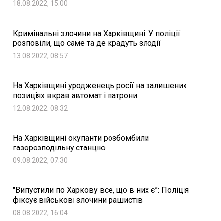
18.08.2022, 15:00
Кримінальні злочини на Харківщині: У поліції
розповіли, що саме та де крадуть злодії
13.08.2022, 08:57
На Харківщині уродженець росії на залишених
позиціях вкрав автомат і патрони
12.08.2022, 08:32
На Харківщині окупанти розбомбили
газорозподільну станцію
09.08.2022, 07:30
"Випустили по Харкову все, що в них є”: Поліція
фіксує військові злочини рашистів
08.08.2022, 16:04