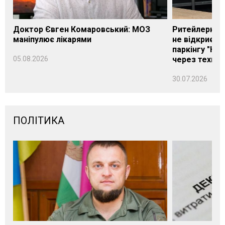
Доктор Євген Комаровський: МОЗ
Ритейлерка А
маніпулює лікарями
не відкриєть
паркінгу "Нік
05.08.2026
через техніч
30.07.2026
ПОЛІТИКА