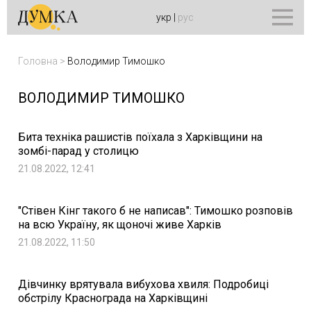
укр
|
рус
Головна
>
Володимир Тимошко
ВОЛОДИМИР ТИМОШКО
Бита техніка рашистів поїхала з Харківщини на
зомбі-парад у столицю
21.08.2022, 12:41
"Стівен Кінг такого б не написав": Тимошко розповів
на всю Україну, як щоночі живе Харків
21.08.2022, 11:50
Дівчинку врятувала вибухова хвиля: Подробиці
обстрілу Краснограда на Харківщині