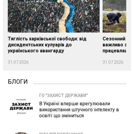
Тяглість харківської свободи: від
Сезонний під
дисидентських кулуарів до
важливо знат
українського авангарду
працевлашту
31.07.2026
31.07.2026
БЛОГИ
ГО "ЗАХИСТ ДЕРЖАВИ"
В Україні вперше врегулювали
використання штучного інтелекту в
освіті: що зміниться