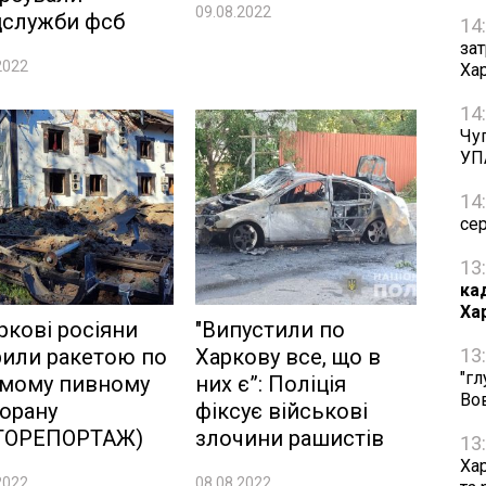
09.08.2022
цслужби фсб
14
зат
2022
Ха
14
Чуг
УП
14
се
13
ка
Ха
ркові росіяни
"Випустили по
или ракетою по
Харкову все, що в
13
"гл
омому пивному
них є”: Поліція
Во
орану
фіксує військові
ТОРЕПОРТАЖ)
злочини рашистів
13
Ха
2022
08.08.2022