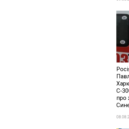
Росі
Пав
Харк
С-30
про 
Син
08.08.