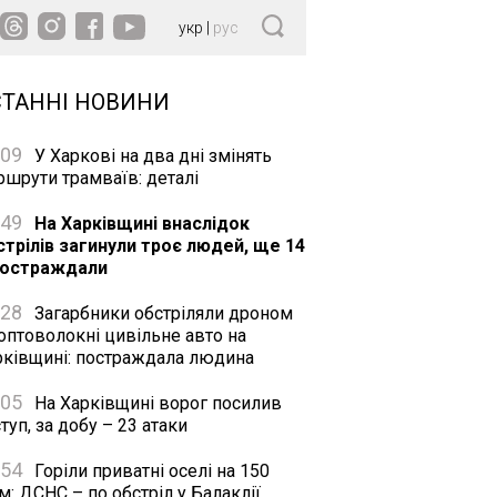
укр
|
рус
СТАННІ НОВИНИ
:09
У Харкові на два дні змінять
ршрути трамваїв: деталі
:49
На Харківщині внаслідок
стрілів загинули троє людей, ще 14
постраждали
:28
Загарбники обстріляли дроном
оптоволокні цивільне авто на
рківщині: постраждала людина
:05
На Харківщині ворог посилив
туп, за добу – 23 атаки
:54
Горіли приватні оселі на 150
м: ДСНС – по обстріл у Балаклії