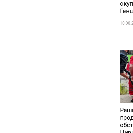
окуп
Ген
10.08.
Раш
про
обс
Цирк