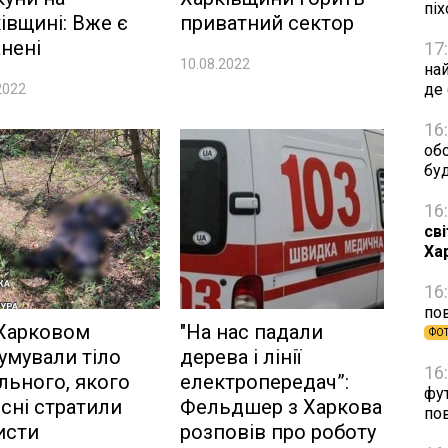
пі
івщині: Вже є
приватний сектор
нені
17
10.08.2022
на
де
2022
16
об
бу
16
св
Ха
16
по
 Харковом
"На нас падали
ФО
умували тіло
дерева і лінії
16
льного, якого
електропередач”:
фу
сні стратили
Фельдшер з Харкова
по
исти
розповів про роботу