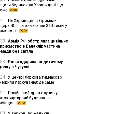
ищили будинок на Харківщині: що
домо
ФОТО
:41
На Харківщині затримали
цера ВСП за вимагання $10 тисяч у
йськового
ФОТО
:33
Армія РФ обстріляла цивільне
дприємство в Балаклії: частина
омади без світла
:33
Росія вдарила по дитячому
дочку в Чугуєві
:24
У центрі Харкова тимчасово
межили паркування: де саме
:21
Російський дрон влучив у
гатоквартирний будинок на
рківщині
ФОТО
:08
У Харкові до медиків