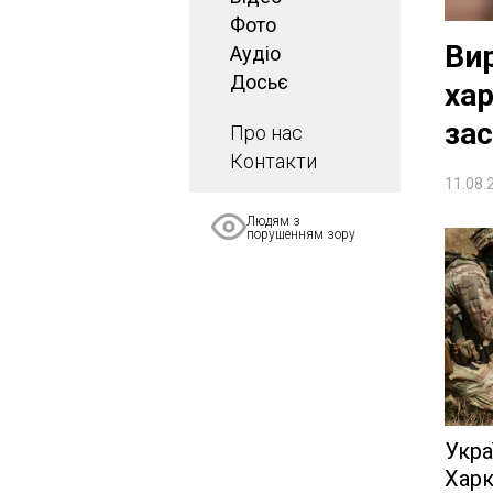
Фото
Вир
Аудіо
Досьє
ха
зас
Про нас
Контакти
11.08.
Людям з
порушенням зору
Укра
Харк