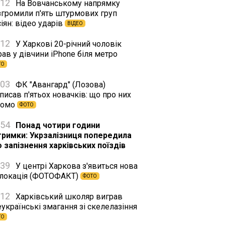
:12
На Вовчанському напрямку
згромили п'ять штурмових груп
іян: відео ударів
ВІДЕО
:12
У Харкові 20-річний чоловік
ав у дівчини iPhone біля метро
ТО
:03
ФК "Авангард" (Лозова)
писав п'ятьох новачків: що про них
домо
ФОТО
:54
Понад чотири години
тримки: Укрзалізниця попередила
о запізнення харківських поїздів
:39
У центрі Харкова з'явиться нова
тлокація (ФОТОФАКТ)
ФОТО
:12
Харківський школяр виграв
українські змагання зі скелелазіння
ТО