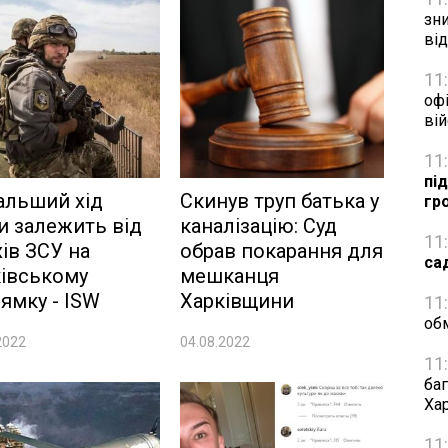
зн
ві
11
офі
ві
11
пі
альший хід
Скинув труп батька у
гр
и залежить від
каналізацію: Суд
11
хів ЗСУ на
обрав покарання для
са
івському
мешканця
ямку - ISW
Харківщини
11
об
2022
04.08.2022
11
ба
Ха
11