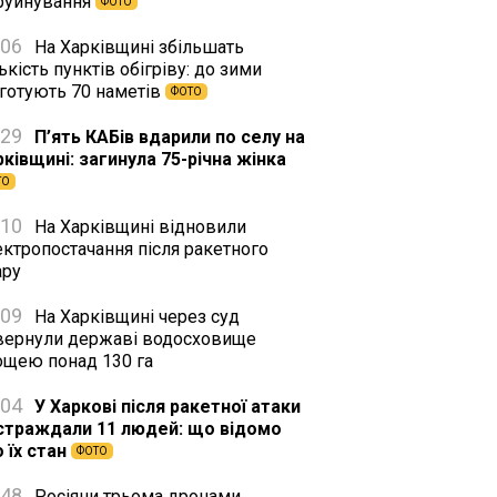
 руйнування
ФОТО
:06
На Харківщині збільшать
ькість пунктів обігріву: до зими
дготують 70 наметів
ФОТО
:29
П’ять КАБів вдарили по селу на
рківщині: загинула 75-річна жінка
ТО
:10
На Харківщині відновили
ектропостачання після ракетного
ару
:09
На Харківщині через суд
вернули державі водосховище
ощею понад 130 га
:04
У Харкові після ракетної атаки
страждали 11 людей: що відомо
 їх стан
ФОТО
:48
Росіяни трьома дронами