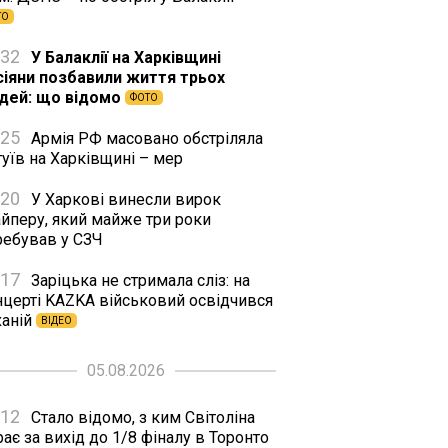
ТО
:32
У Балаклії на Харківщині
сіяни позбавили життя трьох
дей: що відомо
ФОТО
:25
Армія РФ масовано обстріляла
уїв на Харківщині – мер
:20
У Харкові винесли вирок
айперу, який майже три роки
ребував у СЗЧ
:17
Заріцька не стримала сліз: на
нцерті KAZKA військовий освідчився
ханій
ВІДЕО
05.08.2026
:12
Стало відомо, з ким Світоліна
рає за вихід до 1/8 фіналу в Торонто