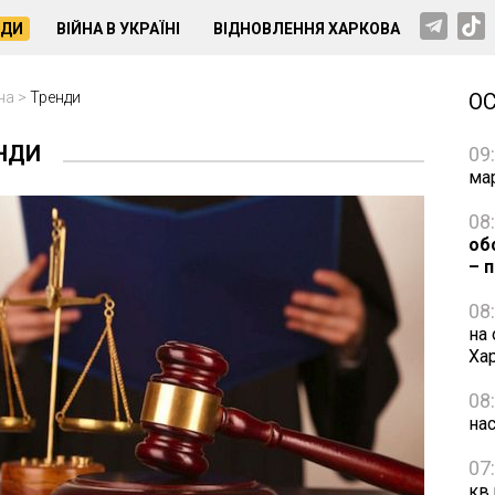
НДИ
ВІЙНА В УКРАЇНІ
ВІДНОВЛЕННЯ ХАРКОВА
на
>
Тренди
О
НДИ
09
ма
08
об
– 
08
на 
Ха
08
нас
07
кв.