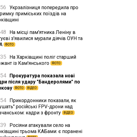
:56
Укрзалізниця попередила про
римку приміських поїздів на
рківщині
:48
На місці пам'ятника Леніну в
уєві з'явилися мурали діячів ОУН та
А
ФОТО
:35
На Харківщині поліг старший
ржант із Кам'янського
ФОТО
:54
Прокуратура показала нові
дри після удару "Бандеролями" по
ркову
ФОТО
ВІДЕО
:54
Прикордонники показали, як
ушать" російські FPV-дрони над
вчанськом: кадри з фронту
ВІДЕО
:39
Росіяни атакували село на
рківщині трьома КАБами: є поранені