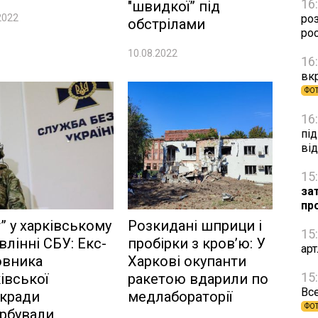
16
"швидкої” під
2022
ро
обстрілами
рос
10.08.2022
16
вкр
ФО
16
під
ві
15
за
пр
т” у харківському
Розкидані шприци і
15
влінні СБУ: Екс-
пробірки з кров’ю: У
ар
овника
Харкові окупанти
15
івської
ракетою вдарили по
Все
ькради
медлабораторії
ФО
рбували