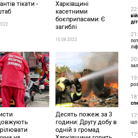
антів тікати -
Харківщині
22
штаб
касетними
ві
боєприпасами: Є
ді
2022
загиблі
21
10.08.2022
пот
лі
20
зал
19
роз
18
сп
исти
Десять пожеж за 3
17
довжують
години: Другу добу в
що
трілювати
одній з громад
17
уни на
Харківщини горить