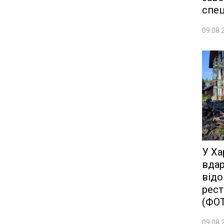
спе
09.08.
У Ха
вдар
від
рест
(ФО
09.08.