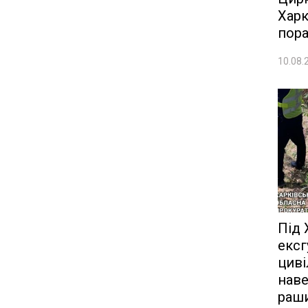
Харк
пора
10.08.
Під
ексг
циві
наве
раш