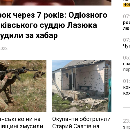
ФО
ок через 7 років: Одіозного
07
ро
рківського суддю Лазюка
лю
удили за хабар
07
Чуг
2022
05
сн
пе
01
ко
ко
їнські воїни на
Окупанти обстріляли
23
івщині змусили
Старий Салтів на
зіг