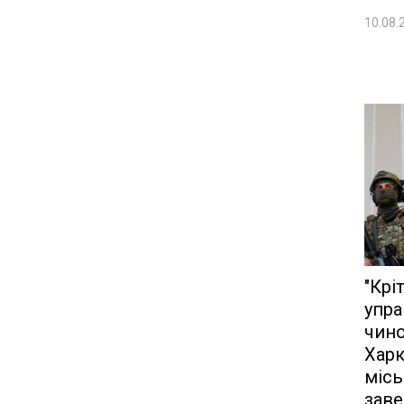
10.08.
"Крі
упра
чин
Харк
міс
заве