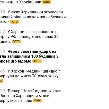
хотинець із Харківщини
ФОТО
:15
У лісах Харківщини оголосили
йвищий рівень пожежної небезпеки:
 саме
ФОТО
:57
У Харкові після ранкового
стрілу РФ пошкоджено понад 30
динків
ФОТО
:54
Через ракетний удар без
ітла залишилися 100 будинків у
ркові: що відомо
ФОТО
:46
У Харкові медики "швидкої"
вернули до життя 70-річну жінку
ТО
:29
Тренер "Челсі" відповів, коли
тболіст з Харківщини може
вернутися на поле
ФОТО