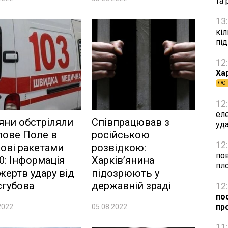
та
13
кіл
пі
12
Ха
ФО
12
ел
яни обстріляли
Співпрацював з
уд
лове Поле в
російською
12
ові ракетами
розвідкою:
по
0: Інформація
Харків’янина
пл
жертв удару від
підозрюють у
єгубова
державній зраді
12
по
про
2022
05.08.2022
11