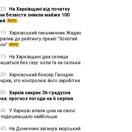
:23
На Харківщині від початку
йни безвісти зникли майже 100
тей
ФОТО
:19
Харківський письменник Жадан
рапив до рейтингу премії "Золотий
фон"
ФОТО
:15
На Харківщині два селища
ишаться без газу: коли та на скільки
:20
Харківський боксер Гвоздик
крив, хто контролює його заробітки
:00
Харків накриє 36-градусна
ека: прогноз погоди на 6 серпня
:46
У Харкові впали ціни на овочі:
 подешевшало найбільше
:45
На Донеччині загинув морський