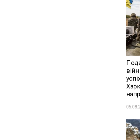
Под
війн
успі
Харк
напр
05.08.