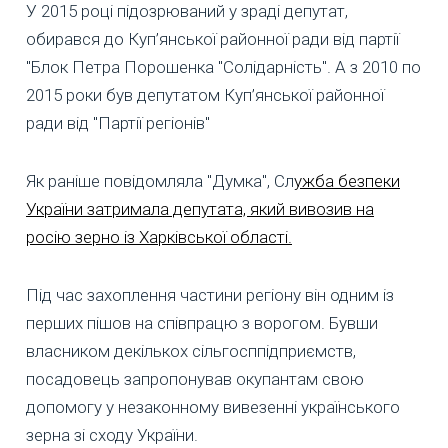
У 2015 році підозрюваний у зраді депутат,
обирався до Куп’янської районної ради від партії
"Блок Петра Порошенка "Солідарність". А з 2010 по
2015 роки був депутатом Куп’янської районної
ради від "Партії регіонів"
Як раніше повідомляла "Думка", Сл
ужба безпеки
України затримала депутата, який вивозив на
росію зерно із Харківської області.
Під час захоплення частини регіону він одним із
перших пішов на співпрацю з ворогом. Бувши
власником декількох сільгосппідприємств,
посадовець запропонував окупантам свою
допомогу у незаконному вивезенні українського
зерна зі сходу України.