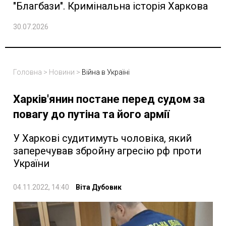
"Благбази". Кримінальна історія Харкова
30.07.2026
Головна
>
Новини
>
Війна в Україні
Харків'янин постане перед судом за
повагу до путіна та його армії
У Харкові судитимуть чоловіка, який
заперечував збройну агресію рф проти
України
04.11.2022, 14:40
Віта Дубовик