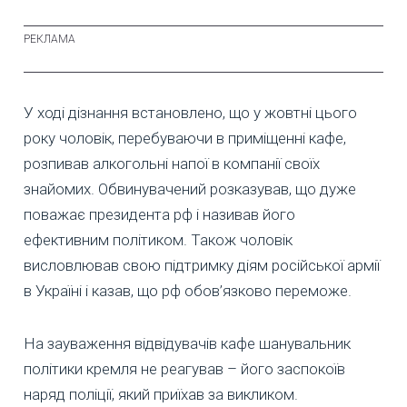
У ході дізнання встановлено, що у жовтні цього
року чоловік, перебуваючи в приміщенні кафе,
розпивав алкогольні напої в компанії своїх
знайомих. Обвинувачений розказував, що дуже
поважає президента рф і називав його
ефективним політиком. Також чоловік
висловлював свою підтримку діям російської армії
в Україні і казав, що рф обов’язково переможе.
На зауваження відвідувачів кафе шанувальник
політики кремля не реагував – його заспокоїв
наряд поліції, який приїхав за викликом.