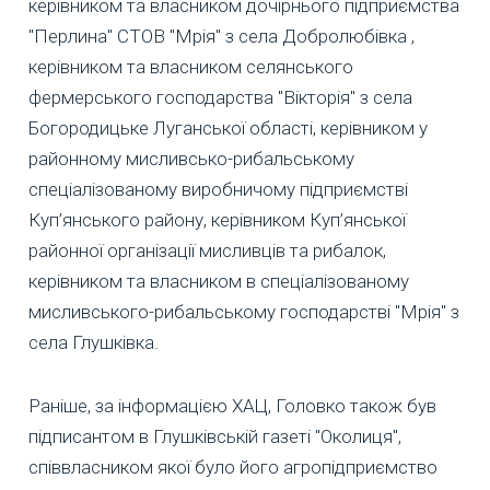
керівником та власником дочірнього підприємства
"Перлина" СТОВ "Мрія" з села Добролюбівка ,
керівником та власником селянського
фермерського господарства "Вікторія" з села
Богородицьке Луганської області, керівником у
районному мисливсько-рибальському
спеціалізованому виробничому підприємстві
Куп’янського району, керівником Куп’янської
районної організації мисливців та рибалок,
керівником та власником в спеціалізованому
мисливського-рибальському господарстві "Мрія" з
села Глушківка.
Раніше, за інформацією ХАЦ, Головко також був
підписантом в Глушківській газеті "Околиця",
співвласником якої було його агропідприємство