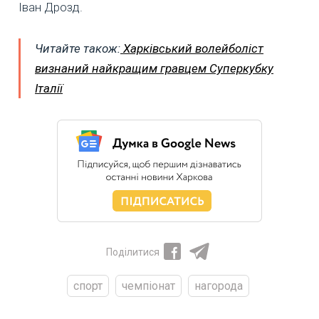
Іван Дрозд.
Читайте також:
Харківський волейболіст
визнаний найкращим гравцем Суперкубку
Італії
Поділитися
спорт
чемпіонат
нагорода