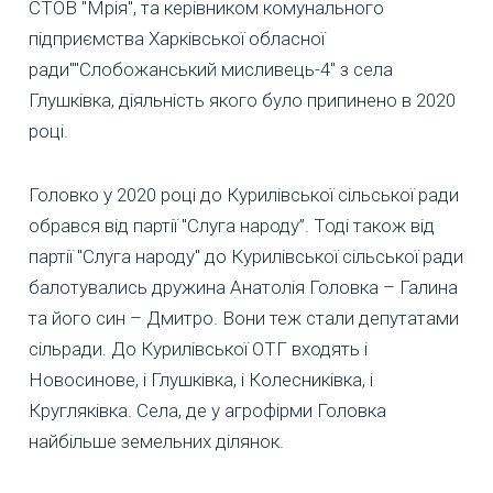
СТОВ "Мрія", та керівником комунального
підприємства Харківської обласної
ради""Слобожанський мисливець-4" з села
Глушківка, діяльність якого було припинено в 2020
році.
Головко у 2020 році до Курилівської сільської ради
обрався від партії "Слуга народу”. Тоді також від
партії "Слуга народу" до Курилівської сільської ради
балотувались дружина Анатолія Головка – Галина
та його син – Дмитро. Вони теж стали депутатами
сільради. До Курилівської ОТГ входять і
Новосинове, і Глушківка, і Колесниківка, і
Кругляківка. Села, де у агрофірми Головка
найбільше земельних ділянок.