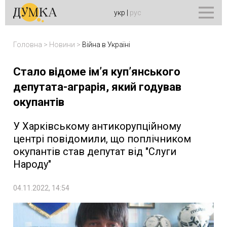
укр
|
рус
Головна
>
Новини
>
Війна в Україні
Стало відоме ім’я куп’янського
депутата-аграрія, який годував
окупантів
У Харківському антикорупційному
центрі повідомили, що поплічником
окупантів став депутат від "Слуги
Народу"
04.11.2022, 14:54