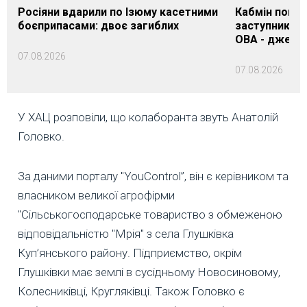
Росіяни вдарили по Ізюму касетними
Кабмін погод
боєприпасами: двоє загиблих
заступника н
ОВА - джере
07.08.2026
07.08.2026
У ХАЦ розповіли, що колаборанта звуть Анатолій
Головко.
За даними порталу "YouControl”, він є керівником та
власником великої агрофірми
"Сільськогосподарське товариство з обмеженою
відповідальністю "Мрія" з села Глушківка
Куп’янського району. Підприємство, окрім
Глушківки має землі в сусідньому Новосиновому,
Колесниківці, Кругляківці. Також Головко є