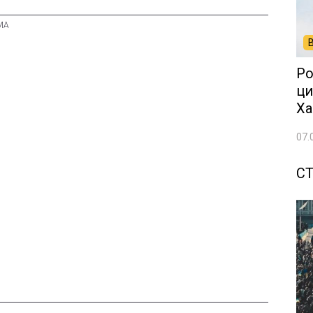
Ро
ци
Ха
07.
СТ