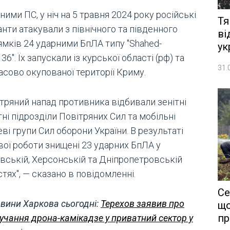
ними ПС, у ніч на 5 травня 2024 року російські
Тя
нти атакували з північного та південного
ві
ямків 24 ударними БпЛА типу "Shahed-
ук
36". Їх запускали із курської області (рф) та
31.
асово окупованої території Криму.
ітряний напад противника відбивали зенітні
ні підрозділи Повітряних Сил та мобільні
ві групи Сил оборони України. В результаті
вої роботи знищені 23 ударних БпЛА у
івській, Херсонській та Дніпропетровській
тях", — сказано в повідомленні.
Се
вини Харкова сьогодні:
Терехов заявив про
що
пр
учання дрона-камікадзе у приватний сектор у