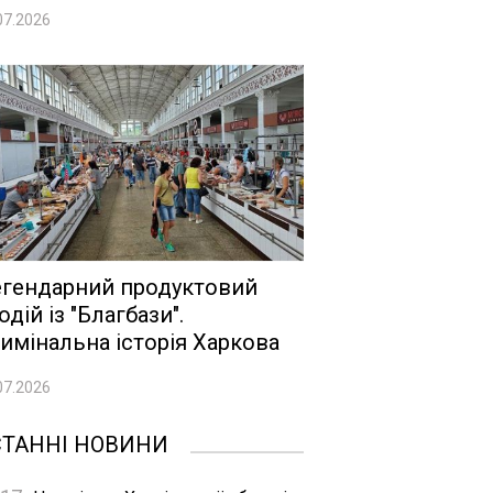
07.2026
гендарний продуктовий
одій із "Благбази".
имінальна історія Харкова
07.2026
СТАННІ НОВИНИ