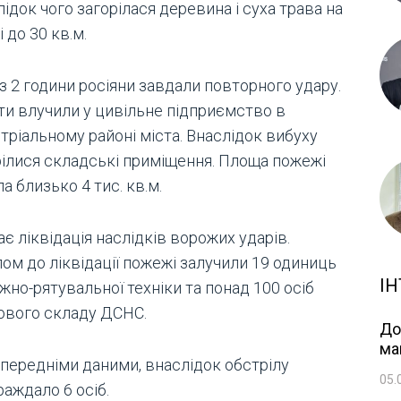
ідок чого загорілася деревина і суха трава на
 до 30 кв.м.
з 2 години росіяни завдали повторного удару.
ти влучили у цивільне підприємство в
тріальному районі міста. Внаслідок вибуху
рілися складські приміщення. Площа пожежі
а близько 4 тис. кв.м.
є ліквідація наслідків ворожих ударів.
ом до ліквідації пожежі залучили 19 одиниць
ІН
но-рятувальної техніки та понад 100 осіб
ового складу ДСНС.
До
ма
опередніми даними, внаслідок обстрілу
05.
аждало 6 осіб.