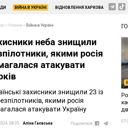
НДИ
ВІЙНА В УКРАЇНІ
ВІДНОВЛЕННЯ ХАРКОВА
на
>
Новини
>
Війна в Україні
Г
хисники неба знищили
зпілотники, якими росія
магалася атакувати
рків
аїнські захисники знищили 23 із
Ро
безпілотників, якими росія
ка
агалася атакувати Україну
дв
07.
2024, 08:05
Аліна Гаєвська
Поділитися