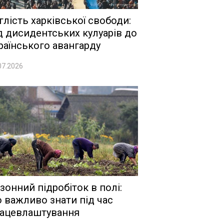
глість харківської свободи:
д дисидентських кулуарів до
раїнського авангарду
07.2026
зонний підробіток в полі:
 важливо знати під час
ацевлаштування