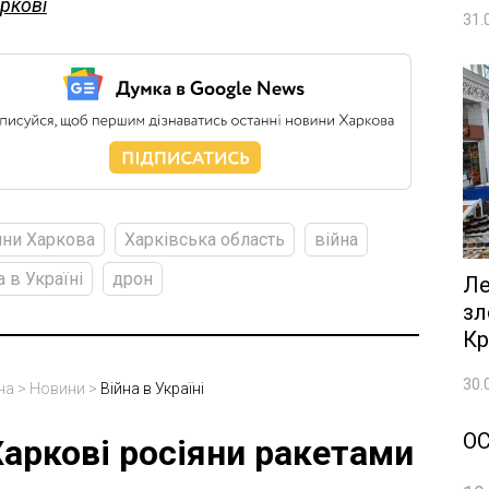
ркові
31.
ни Харкова
Харківська область
війна
а в Україні
дрон
Ле
зл
Кр
30.
на
>
Новини
>
Війна в Україні
О
Харкові росіяни ракетами