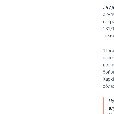
За да
окупа
напр
131/1
тимч
"Пов
ракет
вогне
бойо
Харк
облас
Но
вл