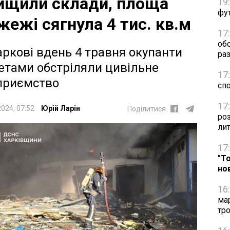
ищили склади, площа
19
фут
жежі сягнула 4 тис. кв.м
17
об
аркові вдень 4 травня окупанти
раз
етами обстріляли цивільне
17
приємство
сп
17
2024, 07:52
Юрій Ларін
Поділитися
ро
ли
17
"Т
но
16
ма
тро