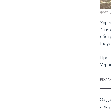
Фото:
Харк
4 тис
обст
Індус
Про 
Украї
За д
авіа