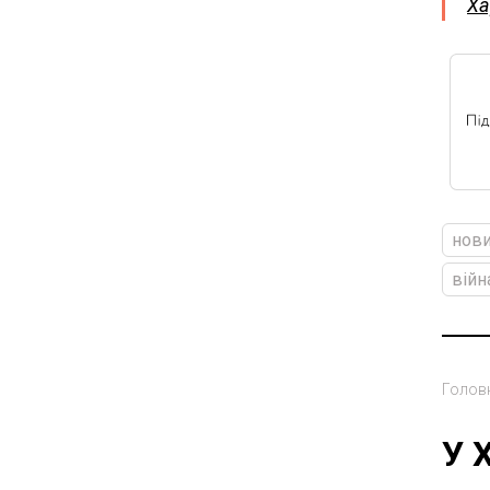
Ха
нови
війн
Голов
У 