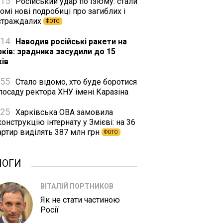
:15
Російський удар по Ізюму: стали
омі нові подробиці про загиблих і
страждалих
ФОТО
:14
Наводив російські ракети на
рків: зрадника засудили до 15
ків
:55
Стало відомо, хто буде боротися
посаду ректора ХНУ імені Каразіна
:25
Харківська ОВА замовила
онструкцію інтернату у Змієві: на 36
артир виділять 387 млн грн
ФОТО
ЛОГИ
ВІТАЛІЙ ПОРТНИКОВ
Як не стати частиною
Росії