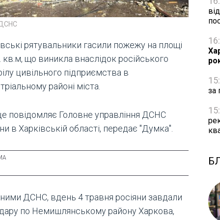
16
від
по
 ДСНС
16
івські рятувальники гасили пожежу на площі
Ха
. кв.м, що виникла внаслідок російського
ро
рілу цивільного підприємства в
15
тріальному районі міста.
за 
15
це повідомляє Головне управління ДСНС
рек
ни в Харківській області, передає "Думка".
кв
Б
аними ДСНС, вдень 4 травня росіяни завдали
удару по Немишлянському району Харкова,