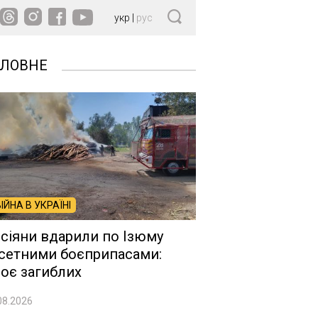
укр
|
рус
ОЛОВНЕ
ВІЙНА В УКРАЇНІ
сіяни вдарили по Ізюму
сетними боєприпасами:
оє загиблих
08.2026