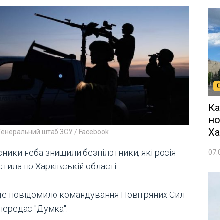
Ка
но
Ха
Генеральний штаб ЗСУ / Facebook
ники неба знищили безпілотники, які росія
07.
тила по Харківській області.
це повідомило командування Повітряних Сил
передає "Думка".