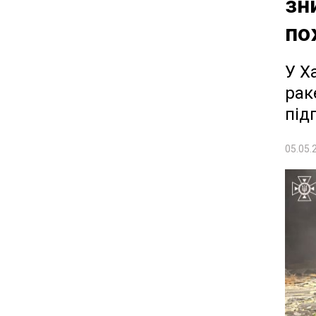
зн
по
У Х
рак
під
05.05.