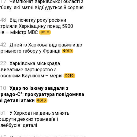
:17
Чемпіонат Харківської області з
болу: які матчі відбудуться 8 серпня
:48
Від початку року росіяни
стріляли Харківщину понад 5900
ів – міністр МВС
ФОТО
:42
Дітей із Харкова відправили до
ортивного табору у Франції
ФОТО
:22
Харківська міськрада
звиватиме партнерство з
товським Каунасом – мерія
ФОТО
:10
Удар по Ізюму завдали з
орнадо-С": прокуратура повідомила
ві деталі атаки
ФОТО
:51
У Харкові на день змінять
ршрути деяких трамваїв і
лейбусів: деталі