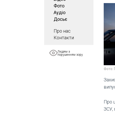
Фото
Аудіо
Досьє
Про нас
Контакти
Людям з
порушенням зору
Фото: 
Захис
випус
Про 
ЗСУ, 