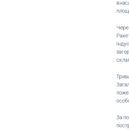
внасл
площі
Чере
Раке
Індус
заго
склал
Трива
Загал
пожеж
особ
За п
постр