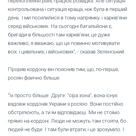
перехоплення різні, працює розвідка. Але ситуація
контрольована і ситуація краща, ніж була в перший
день. І ми посилилися в тому напрямку, і харків’яни
серед військових. На сьогодні батальйони є,
бригади в більшості там харків’яни, це дуже
важливо, я вважаю, що це повинно мотивувати
всіх: і цивільних, і військових", - сказав Зеленський.
Прорив кордону він пояснив тим, що, по-перше,
росіян фізично більше.
"Їх просто більше. Друге: "сіра зона", вона існує
вздовж кордонів України з росією. Вони постійно
обстрілюють, а ти їм відповідаєш. Ми не стоїмо
прямо на кордоні. Люди не можуть там стояти, бо
людей не буде. І там були втрати, і це зрозуміло. І