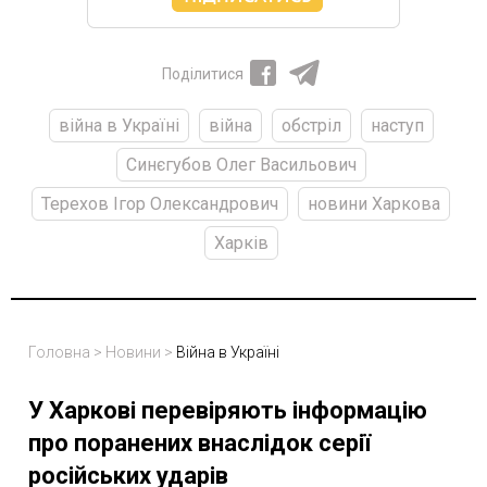
Поділитися
війна в Україні
війна
обстріл
наступ
Синєгубов Олег Васильович
Терехов Ігор Олександрович
новини Харкова
Харків
Головна
>
Новини
>
Війна в Україні
У Харкові перевіряють інформацію
про поранених внаслідок серії
російських ударів