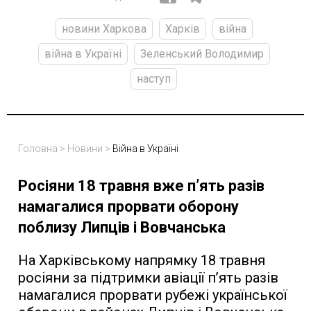
новини Харкова
Харків
війна
війна в Україні
Зеленський Володимир
наступ
Головна
>
Новини
>
Війна в Україні
Росіяни 18 травня вже п’ять разів
намагалися прорвати оборону
поблизу Липців і Вовчанська
На Харківському напрямку 18 травня
росіяни за підтримки авіації п’ять разів
намагалися прорвати рубежі української