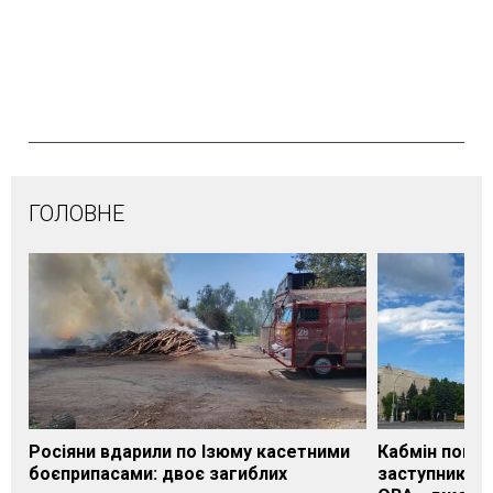
ГОЛОВНЕ
Росіяни вдарили по Ізюму касетними
Кабмін погод
боєприпасами: двоє загиблих
заступника н