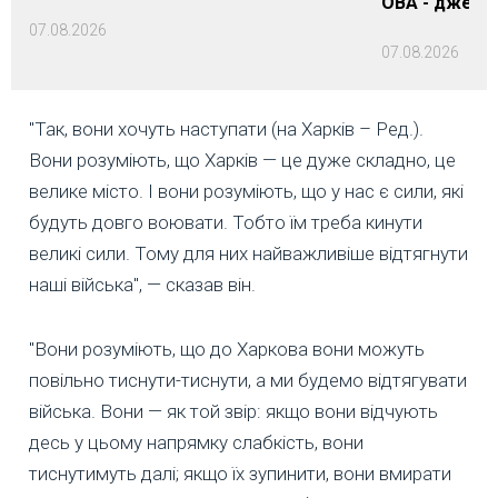
ОВА - джере
07.08.2026
07.08.2026
"Так, вони хочуть наступати (на Харків – Ред.).
Вони розуміють, що Харків — це дуже складно, це
велике місто. І вони розуміють, що у нас є сили, які
будуть довго воювати. Тобто їм треба кинути
великі сили. Тому для них найважливіше відтягнути
наші війська", — сказав він.
"Вони розуміють, що до Харкова вони можуть
повільно тиснути-тиснути, а ми будемо відтягувати
війська. Вони — як той звір: якщо вони відчують
десь у цьому напрямку слабкість, вони
тиснутимуть далі; якщо їх зупинити, вони вмирати