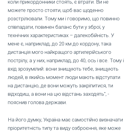
коли прикордонники стоять, є втрати. Ви не
можете просто стояти, щоб вас щоденно
розстрілювали. Тому ми і говоримо, що повинно
співпадати, повинен баланс бути у зброї, у
технічних характеристиках – далекобійність. У
мене є, наприклад, до 20 км до кордону, така
дистанція мого найкращого артилерійського
пострілу, а у них, наприклад, до 40, ось і все. Тому і
вхід зрозумілий: вони знищують тебе, знищують
людей, в якийсь момент люди мають відступати
на дистанцію, де вони можуть закріпитися, ти
відходиш, а вони на цю відстань заходять", -
пояснив голова держави.
На його думку, Україна має самостійно визначати
пріоритетність типу та виду озброєння, яке може