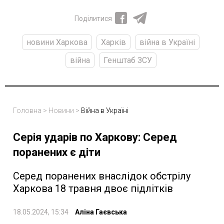
Поділитися
новини Харкова
Харків
війна в Україні
війна
Генштаб ЗСУ
Головна
>
Новини
>
Війна в Україні
Серія ударів по Харкову: Серед
поранених є діти
Серед поранених внаслідок обстрілу
Харкова 18 травня двоє підлітків
18.05.2024, 15:34
Аліна Гаєвська