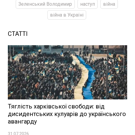
Зеленський Володимир
наступ
війна
війна в Україні
СТАТТІ
Тяглість харківської свободи: від
дисидентських кулуарів до українського
авангарду
31.07.2026