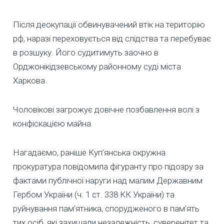
Після деокупації обвинувачений втік на територію
рф, наразі переховується від слідства та перебуває
в розшуку. Його судитимуть заочно в
Орджонікідзевському районному суді міста
Харкова.
Чоловікові загрожує довічне позбавлення волі з
конфіскацією майна.
Нагадаємо, раніше Куп’янська окружна
прокуратура повідомила фігуранту про підозру за
фактами публічної наруги над малим Державним
Гербом України (ч. 1 ст. 338 КК України) та
руйнування пам’ятника, спорудженого в пам’ять
тих осіб, які захищали незалежність, суверенітет та