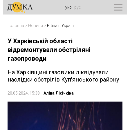
укр
|
рус
Головна
>
Новини
>
Війна в Україні
У Харківській області
відремонтували обстріляні
газопроводи
На Харківщині газовики ліквідували
наслідки обстрілів Куп'янського району
20.05.2024, 15:38
Аліна Лісічкіна