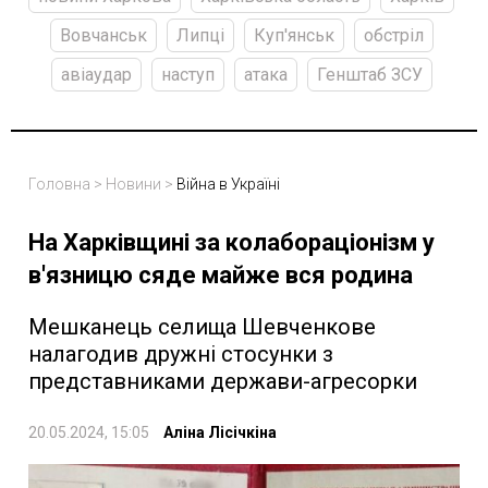
Вовчанськ
Липці
Куп'янськ
обстріл
авіаудар
наступ
атака
Генштаб ЗСУ
Головна
>
Новини
>
Війна в Україні
На Харківщині за колабораціонізм у
в'язницю сяде майже вся родина
Мешканець селища Шевченкове
налагодив дружні стосунки з
представниками держави-агресорки
20.05.2024, 15:05
Аліна Лісічкіна