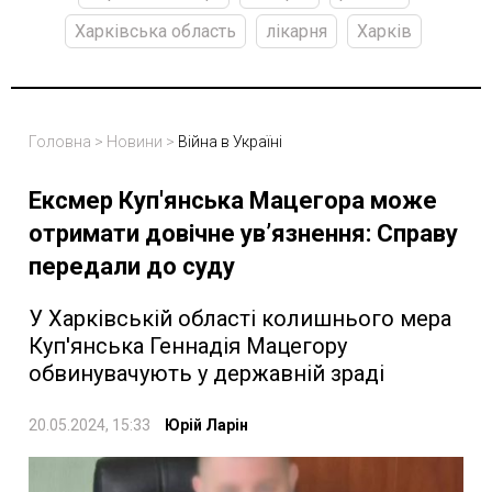
Харківська область
лікарня
Харків
Головна
>
Новини
>
Війна в Україні
Ексмер Куп'янська Мацегора може
отримати довічне ув’язнення: Справу
передали до суду
У Харківській області колишнього мера
Куп'янська Геннадія Мацегору
обвинувачують у державній зраді
20.05.2024, 15:33
Юрій Ларін