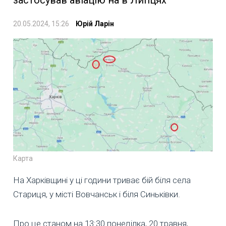
20.05.2024, 15:26
Юрій Ларін
Карта
На Харківщині у ці години триває бій біля села
Стариця, у місті Вовчанськ і біля Синьківки.
Про це станом на 13:30 понеділка, 20 травня,