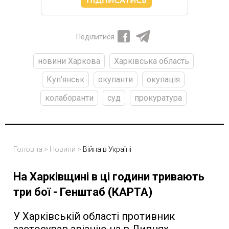
Поділитися
новини Харкова
Харківська область
Куп'янськ
окупанти
окупація
колаборанти
суд
прокуратура
Головна
>
Новини
>
Війна в Україні
На Харківщині в ці години тривають
три бої - Генштаб (КАРТА)
У Харківській області противник
застосував авіацію на в Липцях