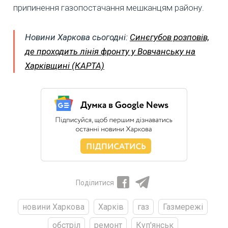
припинення газопостачання мешканцям району.
Новини Харкова сьогодні:
Синєгубов розповів,
де проходить лінія фронту у Вовчанську на
Харківщині (КАРТА)
Поділитися
новини Харкова
Харків
газ
Газмережі
обстріл
ремонт
Куп'янськ