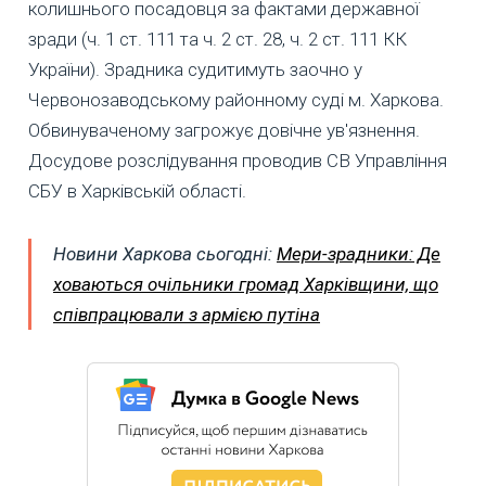
колишнього посадовця за фактами державної
зради (ч. 1 ст. 111 та ч. 2 ст. 28, ч. 2 ст. 111 КК
України). Зрадника судитимуть заочно у
Червонозаводському районному суді м. Харкова.
Обвинуваченому загрожує довічне ув'язнення.
Досудове розслідування проводив СВ Управління
СБУ в Харківській області.
Новини Харкова сьогодні:
Мери-зрадники: Де
ховаються очільники громад Харківщини, що
співпрацювали з армією путіна