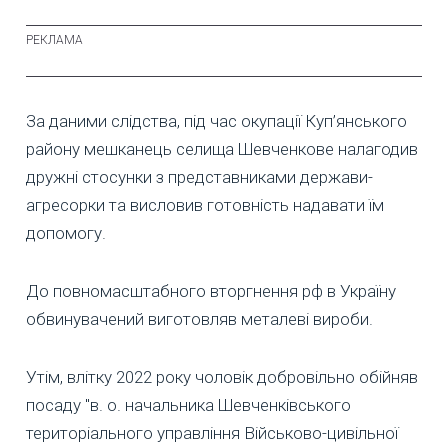
За даними слідства, під час окупації Куп’янського
району мешканець селища Шевченкове налагодив
дружні стосунки з представниками держави-
агресорки та висловив готовність надавати їм
допомогу.
До повномасштабного вторгнення рф в Україну
обвинувачений виготовляв металеві вироби.
Утім, влітку 2022 року чоловік добровільно обійняв
посаду "в. о. начальника Шевченківського
територіального управління Військово-цивільної