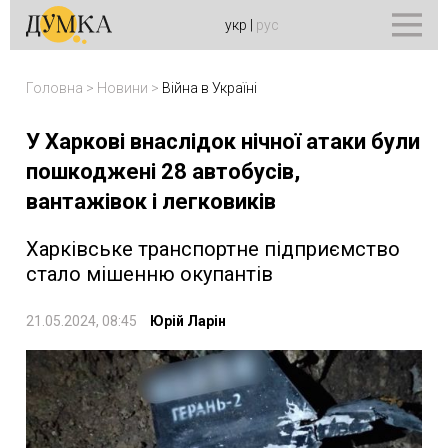
укр
|
рус
Головна
>
Новини
>
Війна в Україні
У Харкові внаслідок нічної атаки були
пошкоджені 28 автобусів,
вантажівок і легковиків
Харківське транспортне підприємство
стало мішенню окупантів
21.05.2024, 08:45
Юрій Ларін