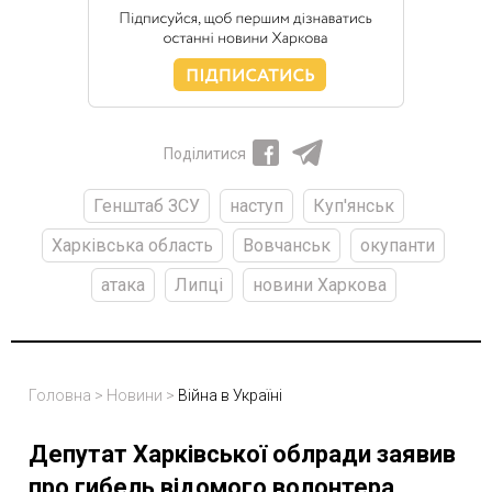
Поділитися
Генштаб ЗСУ
наступ
Куп'янськ
Харківська область
Вовчанськ
окупанти
атака
Липці
новини Харкова
Головна
>
Новини
>
Війна в Україні
Депутат Харківської облради заявив
про гибель відомого волонтера