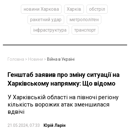
новини Харкова
Харків
обстріл
ракетний удар
метрополітен
інфраструктура
транспорт
Головна
>
Новини
>
Війна в Україні
Генштаб заявив про зміну ситуації на
Харківському напрямку: Що відомо
У Харківській області на півночі регіону
кількість ворожих атак зменшилася
вдвічі
21.05.2024, 07:33
Юрій Ларін