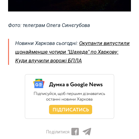
Фото: телеграм Олега Синєгубова
Новини Харкова сьогодні:
Окупанти випустили
щонайменше чотири "Шахеда" по Харкову:
Куди влучили ворожі БПЛА
Поділитися