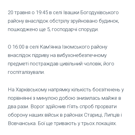
20 травня о 19:45 в селі Івашки Богодухівського
району внаслідок обстрілу зруйновано будинок,
пошкоджено ще 5, господарчі споруди.
О 16:00 в селі Кам’янка Ізюмського району
внаслідок підриву на вибухонебезпечному
предметі постраждав цивільний чоловік, його
госпіталізували.
На Харківському напрямку кількість боєзіткнень у
порівнянні з минулою добою знизилась майже в
два рази. Ворог здійснив пʼять спроб прорвати
оборону наших військ в районах Стариці, Липців і
Вовчанська. Бої ще тривають у трьох локаціях.