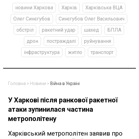
новини Харкова
Харків
Харківська ВЦА
Олег Синєгубов
Синєгубов Олег Васильович
обстріл
ракетний удар
шахед
БПЛА
дрон
постраждалі
руйнування
інфраструктура
житло
транспорт
Головна
>
Новини
>
Війна в Україні
У Харкові після ранкової ракетної
атаки зупинилася частина
метрополітену
Харківський метрополітен заявив про