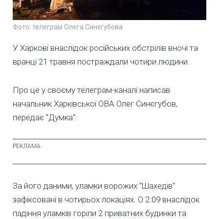
Фото: телеграм Олега Синєгубова
У Харкові внаслідок російських обстрілів вночі та
вранці 21 травня постраждали чотири людини.
Про це у своєму телеграм-каналі написав
начальник Харківської ОВА Олег Синєгубов,
передає "Думка".
За його даними, уламки ворожих "Шахедів"
зафіксовані в чотирьох локаціях. О 2:09 внаслідок
падіння уламків горіли 2 приватних будинки та