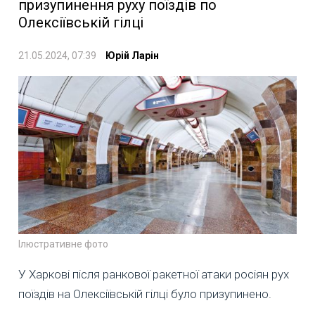
призупинення руху поїздів по
Олексіївській гілці
21.05.2024, 07:39
Юрій Ларін
Ілюстративне фото
У Харкові після ранкової ракетної атаки росіян рух
поїздів на Олексіївській гілці було призупинено.