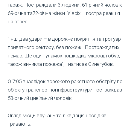
гараж. Постраждали 3 людини: 61-річний чоловік,
69-річна та72-річна жінки. У всіх – гостра реакція
на стрес.
"Інші два удари – в дорожнє покриття та тротуар
приватного сектору, без пожежі. Постраждалих
немає. Ще один уламок пошкодив мікроавтобус,
також виникла пожежа", - написав Синєгубов.
О 7:05 внаслідок ворожого ракетного обстрілу по
об'єкту транспортної інфраструктури постраждав
53-річний цивільний чоловік.
Огляд місць влучань та ліквідація наслідків
тривають.