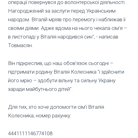
операції повернувся до волонтерської діяльності.
Нагороджений за заслуги перед Українським
народом. Віталій мріяв про перемогу і наближав її
своїми діями. Адже вдома на нього чекала сім'я –
в листопаді у Віталія народився син", - написав
Товмасян.
Він підкреслив, що наш обов’язок сьогодні –
підтримати родину Віталія Колесника "і здійснити
його мрію – здобути вільну та сильну Україну
заради майбутнього дітей".
Для тих, хто хоче допомогти сім'ї Віталія
Колесника, номер рахунку:
4441111146774108