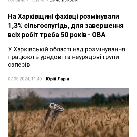
Головна
>
Новини
>
Війна в Україні
На Харківщині фахівці розмінували
1,3% сільгоспугідь, для завершення
всіх робіт треба 50 років - ОВА
У Харківській області над розмінування
працюють урядові та неурядові групи
саперів
07.08.2024, 11:40
Юрій Ларін