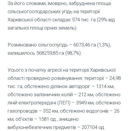
За його словами, імовірно, забруднена площа
сільськогосподарських угідь на території
Харківської області складає 574 тис. га (29% від
загальної площі орних земель).
Розміновано сільгоспугідь – 6073,46 га (1,3%),
залишилось 568259,85 га (98,7%).
Усього з початку агресії на території Харківської
області проведено розмінування: території – 24,98
тис. га, обстежено ділянок автодоріг – 1314 км,
обстежено залізничних колій – 212 км, обстежено
ліній електропередачі (ЛЕП) – 3949 км, обстежено
газопроводів – 352 км, обстежено водогонів – 26
км, об’єктів – 1581 од., знищено
вибухонебезпечних предметів – 207104 од.