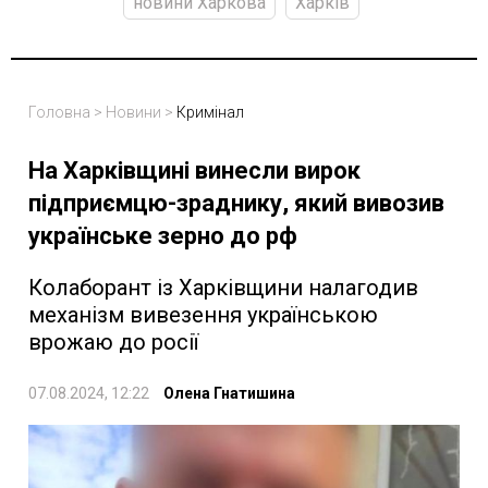
новини Харкова
Харків
Головна
>
Новини
>
Кримінал
На Харківщині винесли вирок
підприємцю-зраднику, який вивозив
українське зерно до рф
Колаборант із Харківщини налагодив
механізм вивезення українською
врожаю до росії
07.08.2024, 12:22
Олена Гнатишина