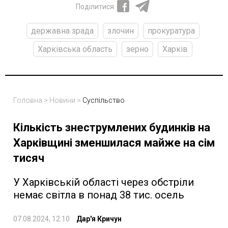
Поділитися
державна зрада
злочин
прокуратура
Харківська область
зерно
Харків
Головна
>
Новини
>
Суспільство
Кількість знеструмлених будинків на
Харківщині зменшилася майже на сім
тисяч
У Харківській області через обстріли
немає світла в понад 38 тис. осель
07.08.2024, 12:10
Дар'я Кричун