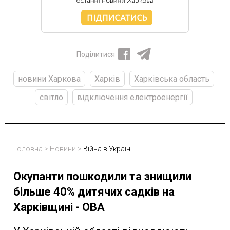
Поділитися
новини Харкова
Харків
Харківська область
світло
відключення електроенергії
Головна
>
Новини
>
Війна в Україні
Окупанти пошкодили та знищили
більше 40% дитячих садків на
Харківщині - ОВА