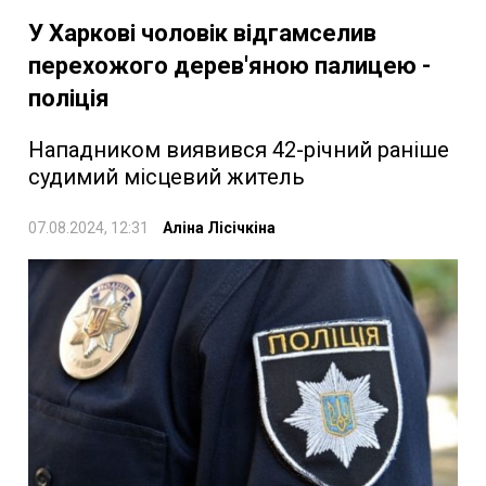
У Харкові чоловік відгамселив
перехожого дерев'яною палицею -
поліція
Нападником виявився 42-річний раніше
судимий місцевий житель
07.08.2024, 12:31
Аліна Лісічкіна