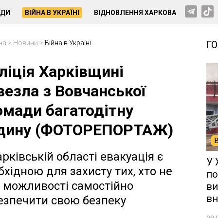
НДИ
ВІЙНА В УКРАЇНІ
ВІДНОВЛЕННЯ ХАРКОВА
на
>
Новини
>
Війна в Україні
Г
ліція Харківщині
везла з Вовчанської
омади багатодітну
дину (ФОТОРЕПОРТАЖ)
арківській області евакуація є
У 
бхідною для захисту тих, хто не
по
 можливості самостійно
ви
вн
езпечити свою безпеку