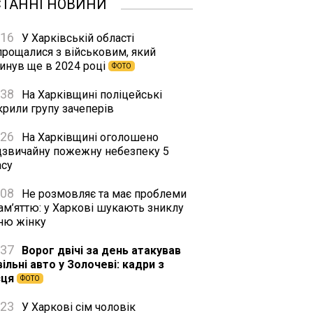
СТАННІ НОВИНИ
:16
У Харківській області
прощалися з військовим, який
гинув ще в 2024 році
ФОТО
:38
На Харківщині поліцейські
крили групу зачеперів
:26
На Харківщині оголошено
дзвичайну пожежну небезпеку 5
асу
:08
Не розмовляє та має проблеми
ам’яттю: у Харкові шукають зниклу
тню жінку
:37
Ворог двічі за день атакував
ільні авто у Золочеві: кадри з
сця
ФОТО
:23
У Харкові сім чоловік