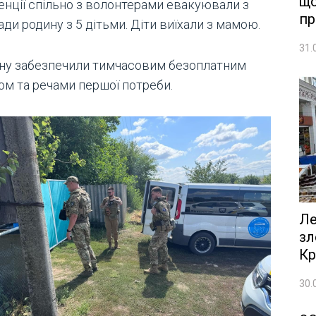
що
енції спільно з волонтерами евакуювали з
пр
ди родину з 5 дітьми. Діти виїхали з мамою.
31.
ну забезпечили тимчасовим безоплатним
ом та речами першої потреби.
Ле
зл
Кр
30.