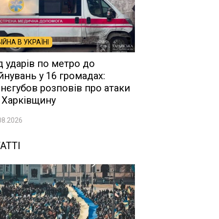
ВІЙНА В УКРАЇНІ
д ударів по метро до
йнувань у 16 громадах:
нєгубов розповів про атаки
 Харківщину
08.2026
АТТІ