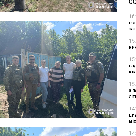
О
16
по
за
15
ви
15
на
кл
15
з п
лі
14
цив
мі
14