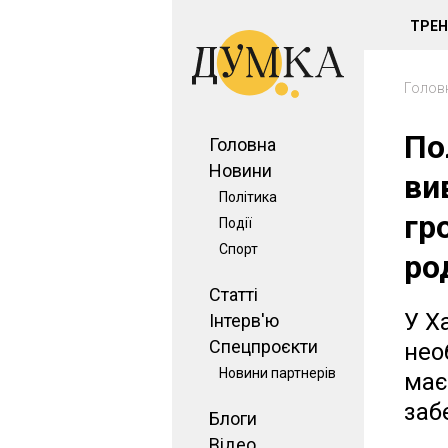
ТРЕ
Голов
По
Головна
Новини
ви
Політика
гр
Події
Спорт
ро
Статті
У Х
Інтерв'ю
Спецпроєкти
нео
Новини партнерів
має
заб
Блоги
Відео