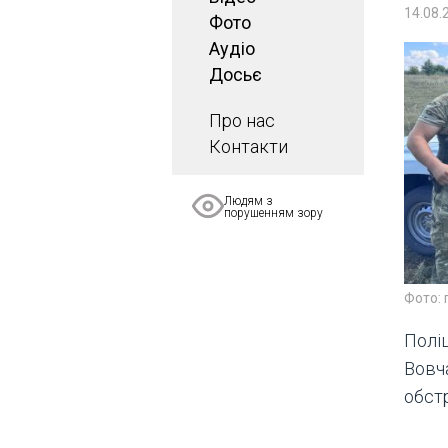
14.08.
Фото
Аудіо
Досьє
Про нас
Контакти
Людям з
порушенням зору
Фото: 
Полі
Вовч
обстр