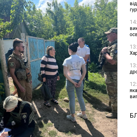
ві
гу
14
ви
осв
13
Хар
13
др
12
як
ви
Б