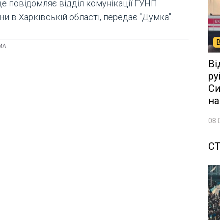
це повідомляє відділ комунікації ГУНП
ни в Харківській області, передає "Думка".
Ві
ру
Си
на
08.
СТ