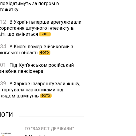
дповідатимуть за погром в
ртожитку
:12
В Україні вперше врегулювали
користання штучного інтелекту в
іті: що зміниться
БЛОГ
:34
У Києві помер військовий з
ківської області
ФОТО
:01
Під Куп’янськом російський
он вбив пенсіонера
:39
У Харкові заарештували жінку,
а торгувала наркотиками під
глядом шампунів
ФОТО
ЛОГИ
ГО "ЗАХИСТ ДЕРЖАВИ"