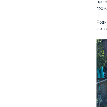
прев
грома
Роди
житл