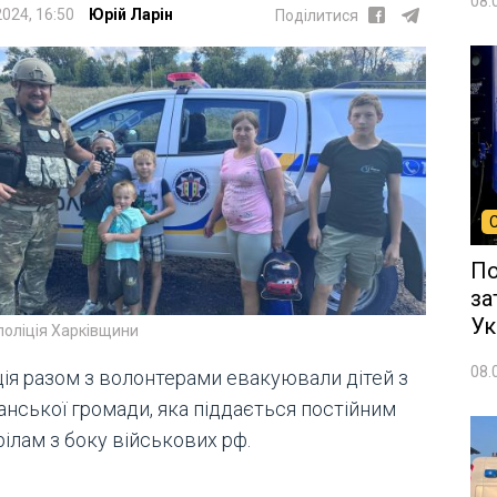
08.
2024, 16:50
Юрій Ларін
Поділитися
По
за
Ук
поліція Харківщини
08.
ція разом з волонтерами евакуювали дітей з
анської громади, яка піддається постійним
ілам з боку військових рф.