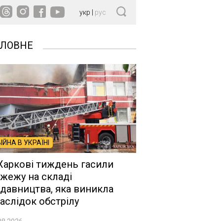
укр
|
рус
ОЛОВНЕ
ВІЙНА В УКРАЇНІ
Харкові тиждень гасили
жежу на складі
давництва, яка виникла
аслідок обстрілу