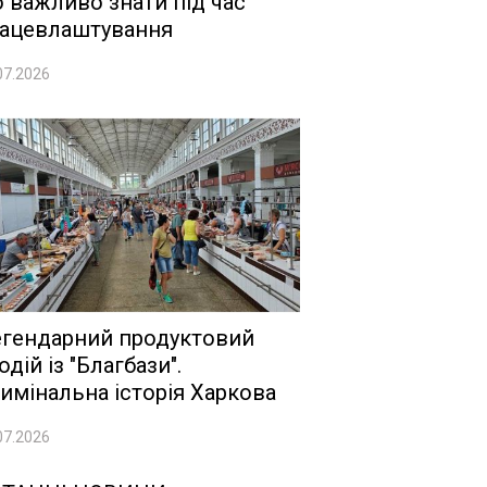
 важливо знати під час
ацевлаштування
07.2026
гендарний продуктовий
одій із "Благбази".
имінальна історія Харкова
07.2026