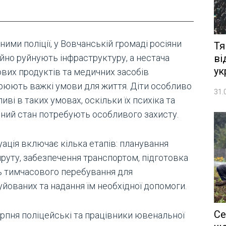
ними поліції, у Вовчанській громаді росіяни
Тя
ві
ійно руйнують інфраструктуру, а нестача
ук
ових продуктів та медичних засобів
рюють важкі умови для життя. Діти особливо
31.
иві в таких умовах, оскільки їх психіка та
чний стан потребують особливого захисту.
ація включає кілька етапів: планування
руту, забезпечення транспортом, підготовка
ь тимчасового перебування для
уйованих та надання їм необхідної допомоги.
Се
ерпня поліцейські та працівники ювенальної