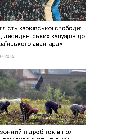
глість харківської свободи:
д дисидентських кулуарів до
раїнського авангарду
07.2026
зонний підробіток в полі: