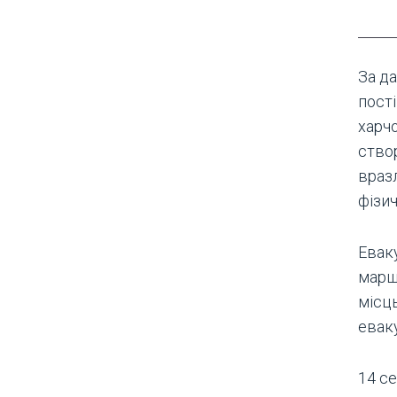
За да
пост
харч
ство
вразл
фізи
Еваку
марш
місц
евак
14 с