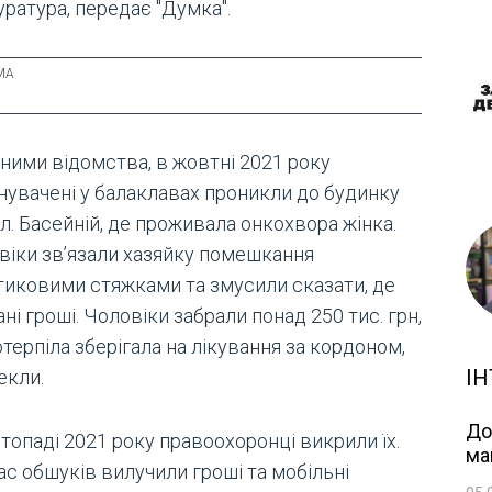
ратура, передає "Думка".
аними відомства, в жовтні 2021 року
нувачені у балаклавах проникли до будинку
л. Басейній, де проживала онкохвора жінка.
віки зв’язали хазяйку помешкання
тиковими стяжками та змусили сказати, де
ні гроші. Чоловіки забрали понад 250 тис. грн,
отерпіла зберігала на лікування за кордоном,
ІН
екли.
До
топаді 2021 року правоохоронці викрили їх.
ма
ас обшуків вилучили гроші та мобільні