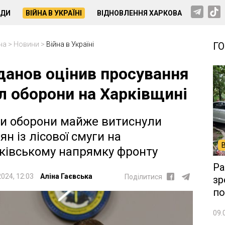
НДИ
ВІЙНА В УКРАЇНІ
ВІДНОВЛЕННЯ ХАРКОВА
на
>
Новини
>
Війна в Україні
Г
данов оцінив просування
л оборони на Харківщині
и оборони майже витиснули
ян із лісової смуги на
ківському напрямку фронту
Ра
2024, 12:03
Аліна Гаєвська
Поділитися
зр
по
09.