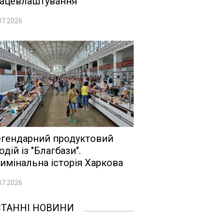
ацевлаштування
07.2026
гендарний продуктовий
одій із "Благбази".
имінальна історія Харкова
07.2026
СТАННІ НОВИНИ