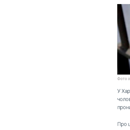
Фото 
У Ха
чоло
прон
Про 