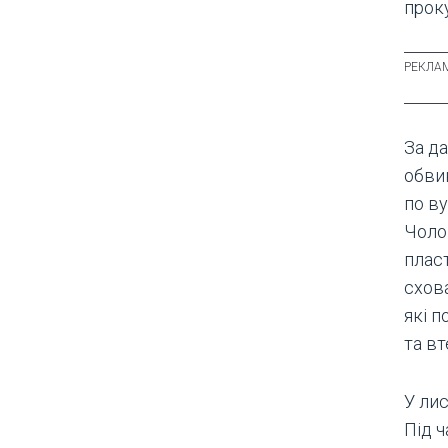
проку
За д
обви
по ву
Чоло
плас
схова
які п
та вт
У лис
Під ч