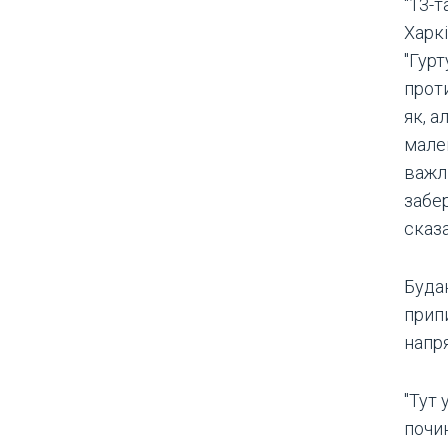
"13-т
Харкі
"Гурт
прот
як, а
мален
важл
забер
сказа
Буда
припи
напр
"Тут 
почин