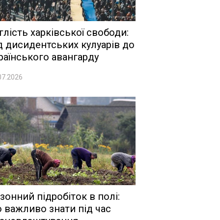
глість харківської свободи:
д дисидентських кулуарів до
раїнського авангарду
07.2026
зонний підробіток в полі:
 важливо знати під час