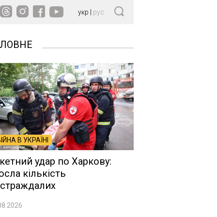
укр
|
рус
ОЛОВНЕ
ВІЙНА В УКРАЇНІ
кетний удар по Харкову:
осла кількість
страждалих
08.2026