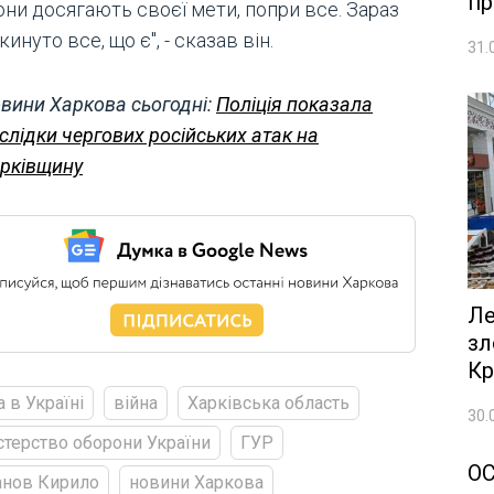
пр
они досягають своєї мети, попри все. Зараз
кинуто все, що є", - сказав він.
31.
вини Харкова сьогодні:
Поліція показала
слідки чергових російських атак на
рківщину
Ле
зл
Кр
а в Україні
війна
Харківська область
30.
стерство оборони України
ГУР
О
анов Кирило
новини Харкова