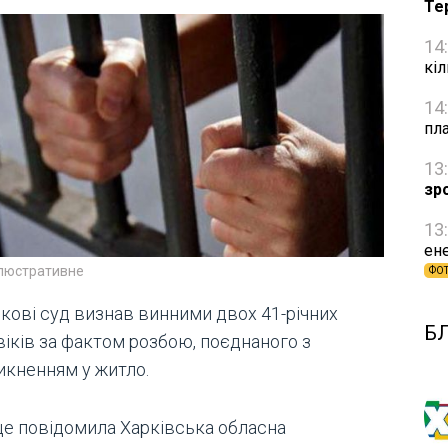
Те
14
кі
14
пл
13
зр
13
ене
ілюстративне
ФО
ркові суд визнав винними двох 41-річних
Б
віків за фактом розбою, поєднаного з
икненням у житло.
це повідомила Харківська обласна