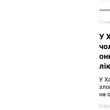
Голов
У 
чо
он
лі
У Х
зло
на 
07.09.