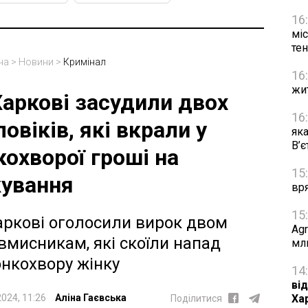
16
міс
тен
на
>
Новини
>
Кримінал
16
жи
Харкові засудили двох
16
ловіків, які вкрали у
яка
В’
кохворої гроші на
15
кування
вр
15
аркові оголосили вирок двом
Agr
вмисникам, які скоїли напад
мл
онкохвору жінку
14
від
Ха
2024, 11:26
Аліна Гаєвська
Поділитися