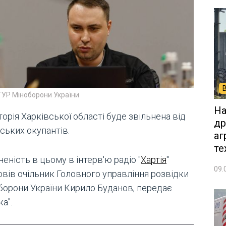
ГУР Міноборони України
На
орія Харківської області буде звільнена від
др
ських окупантів.
аг
те
еність в цьому в інтерв'ю радіо "
Хартія
"
09.
овів очільник Головного управління розвідки
борони України Кирило Буданов, передає
а".