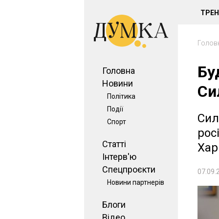
ТРЕ
Голов
Бу
Головна
Новини
Си
Політика
Події
Сил
Спорт
росі
Статті
Хар
Інтерв'ю
Спецпроєкти
07.09.
Новини партнерів
Блоги
Відео