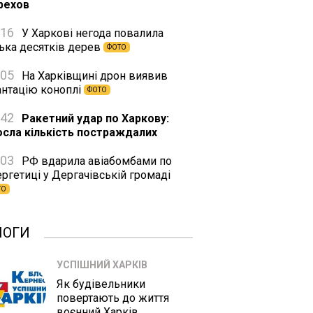
рехов
:16
У Харкові негода повалила
лька десятків дерев
ФОТО
:05
На Харківщині дрон виявив
антацію коноплі
ФОТО
:42
Ракетний удар по Харкову:
осла кількість постраждалих
:03
РФ вдарила авіабомбами по
ргетиці у Дергачівській громаді
ТО
ЛОГИ
УСПІШНИЙ ХАРКІВ
Як будівельники
повертають до життя
воєнний Харків