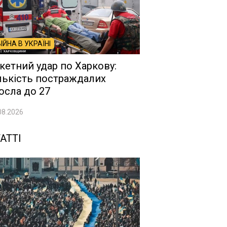
ВІЙНА В УКРАЇНІ
кетний удар по Харкову:
лькість постраждалих
осла до 27
08.2026
АТТІ