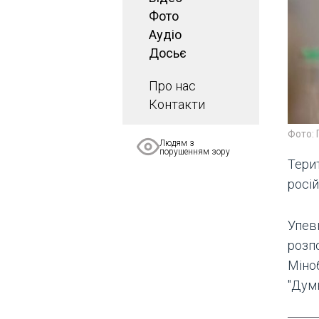
Фото
Аудіо
Досьє
Про нас
Контакти
Фото: 
Людям з
порушенням зору
Терит
росій
Упевн
розп
Міно
"Думк