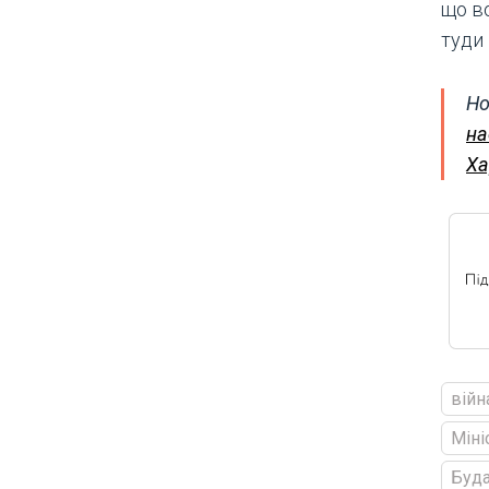
що в
туди 
Но
на
Ха
війн
Міні
Буд