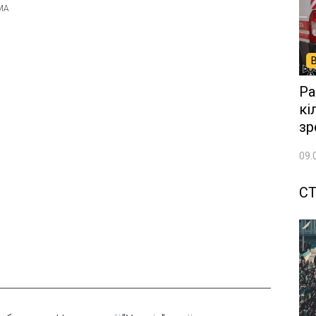
Ра
кі
зр
09.
СТ