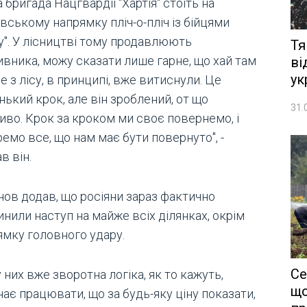
а бригада Нацгвардії "Хартія" стоїть на
вському напрямку пліч-о-пліч із бійцями
у". У лісництві тому продавлюють
Тя
ивника, можу сказати лише гарне, що хай там
ві
ук
ле з лісу, в принципі, вже витиснули. Це
ький крок, але він зроблений, от що
31.
иво. Крок за кроком ми своє повернемо, і
емо все, що нам має бути повернуто", -
в він.
нов додав, що росіяни зараз фактично
нили наступ на майже всіх ділянках, окрім
ямку головного удару.
Се
у них вже зворотна логіка, як то кажуть,
що
ає працювати, що за будь-яку ціну показати,