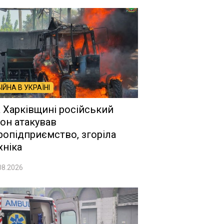
ВІЙНА В УКРАЇНІ
 Харківщині російський
он атакував
ропідприємство, згоріла
хніка
08.2026