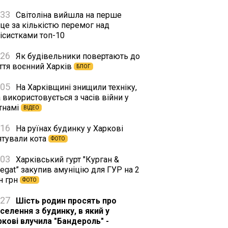
:33
Світоліна вийшла на перше
це за кількістю перемог над
ісистками топ-10
:26
Як будівельники повертають до
ття воєнний Харків
БЛОГ
:05
На Харківщині знищили техніку,
 використовується з часів війни у
єтнамі
ВІДЕО
:16
На руїнах будинку у Харкові
ятували кота
ФОТО
:03
Харківський гурт "Курган &
egat” закупив амуніцію для ГУР на 2
н грн
ФОТО
:27
Шість родин просять про
селення з будинку, в який у
ркові влучила "Бандероль" -