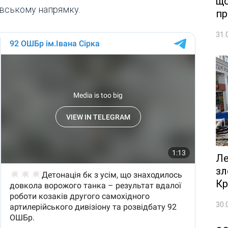
що
івському напрямку.
пр
31.
Ле
зл
Кр
30.