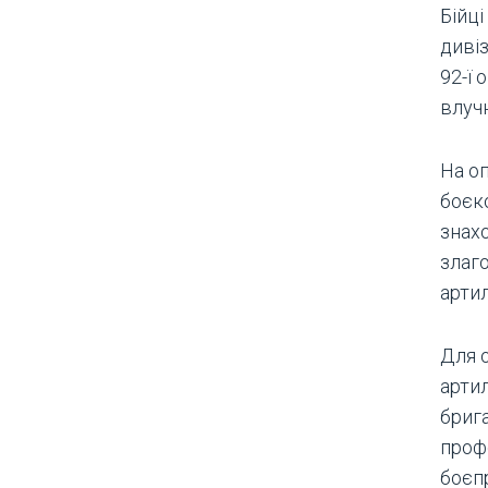
Бійц
диві
92-ї 
влучн
На о
боєк
знах
злаго
артил
Для 
артил
брига
профе
боєп