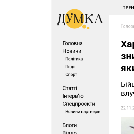
ТРЕ
Голов
Ха
Головна
Новини
зн
Політика
як
Події
Спорт
Бій
Статті
влу
Інтерв'ю
Спецпроєкти
22.11.
Новини партнерів
Блоги
Відео