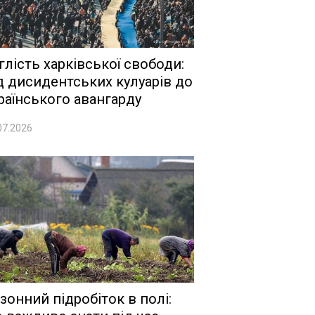
глість харківської свободи:
д дисидентських кулуарів до
раїнського авангарду
07.2026
зонний підробіток в полі: