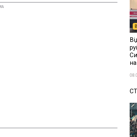
Ві
ру
Си
на
08.
СТ