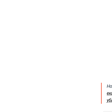
Но
ек
уб