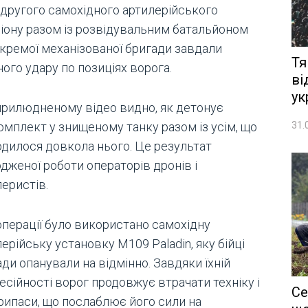
і другого самохідного артилерійського
зіону разом із розвідувальним батальйоном
окремої механізованої бригади завдали
Тя
ого удару по позиціях ворога.
ві
ук
прилюдненому відео видно, як детонує
31.
омплект у знищеному танку разом із усім, що
одилося довкола нього. Це результат
дженої роботи операторів дронів і
еристів.
операції було використано самохідну
ерійську установку М109 Paladin, яку бійці
ди опанували на відмінно. Завдяки їхній
сійності ворог продовжує втрачати техніку і
Се
рипаси, що послаблює його сили на