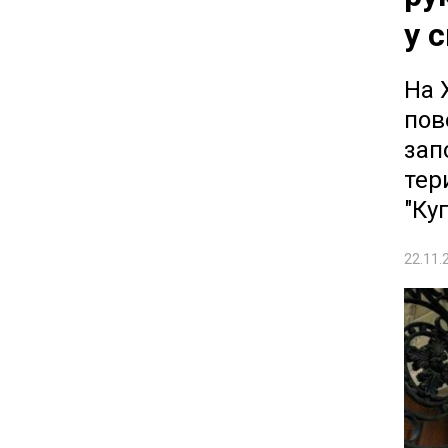
у 
На 
пов
зап
тер
"Ку
22.11.