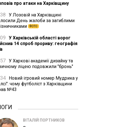
зповів про атаки на Харківщину
:38
У Лозовій на Харківщині
олосили День жалоби за загиблими
лізничниками
ФОТО
:09
У Харківській області ворог
ійснив 14 спроб прориву: географія
їв
:57
У Харкові академії дизайну та
зичному ліцею подовжили "бронь"
:34
Новий ігровий номер Мудрика у
лсі": чому футболіст з Харківщини
рав №43
ЛОГИ
ВІТАЛІЙ ПОРТНИКОВ