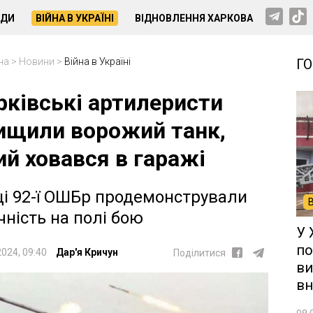
НДИ
ВІЙНА В УКРАЇНІ
ВІДНОВЛЕННЯ ХАРКОВА
на
>
Новини
>
Війна в Україні
Г
рківські артилеристи
ищили ворожий танк,
ий ховався в гаражі
ці 92-ї ОШБр продемонстрували
чність на полі бою
У 
по
2024, 09:40
Дар'я Кричун
Поділитися
ви
вн