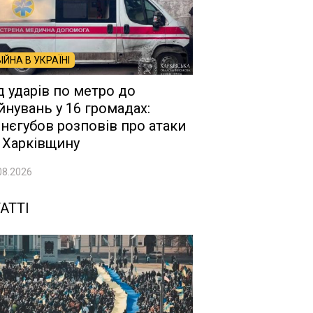
ВІЙНА В УКРАЇНІ
д ударів по метро до
йнувань у 16 громадах:
нєгубов розповів про атаки
 Харківщину
08.2026
АТТІ