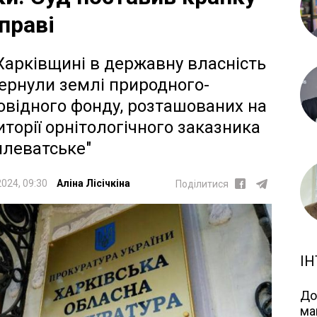
справі
Харківщині в державну власність
ернули землі природного-
овідного фонду, розташованих на
иторії орнітологічного заказника
плеватське"
2024, 09:30
Аліна Лісічкіна
Поділитися
ІН
До
ма