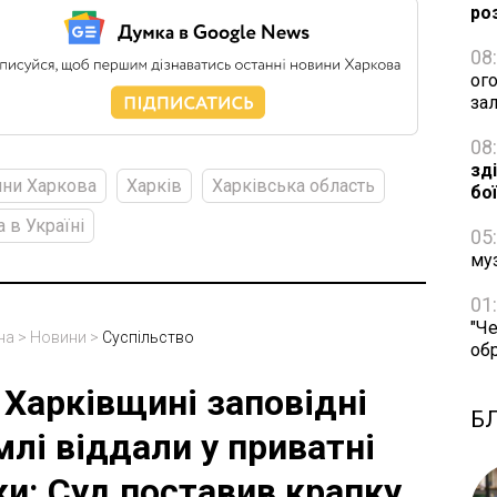
ро
08
ог
за
08
зд
ни Харкова
Харків
Харківська область
бо
а в Україні
05
му
01
"Че
на
>
Новини
>
Суспільство
об
 Харківщині заповідні
Б
млі віддали у приватні
ки: Суд поставив крапку