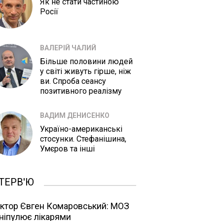
Як не стати частиною
Росії
ВАЛЕРІЙ ЧАЛИЙ
Більше половини людей
у світі живуть гірше, ніж
ви. Спроба сеансу
позитивного реалізму
ВАДИМ ДЕНИСЕНКО
Україно-американські
стосунки. Стефанішина,
Умєров та інші
ТЕРВ'Ю
ктор Євген Комаровський: МОЗ
ніпулює лікарями