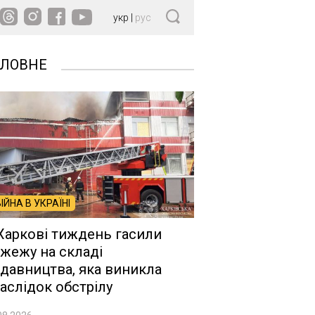
укр
|
рус
ОЛОВНЕ
ВІЙНА В УКРАЇНІ
Харкові тиждень гасили
жежу на складі
давництва, яка виникла
аслідок обстрілу