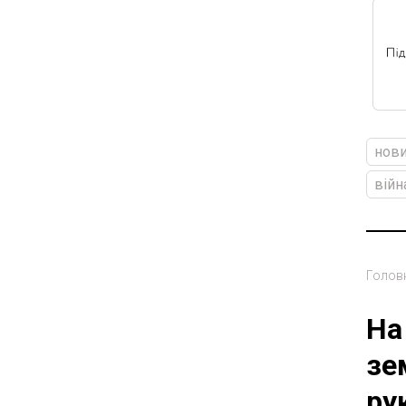
нови
війн
Голов
На
зе
ру