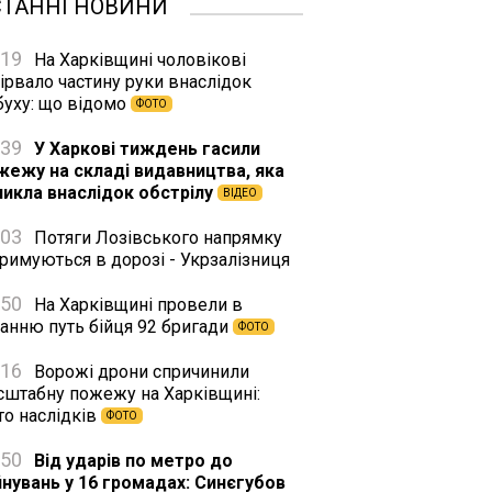
СТАННІ НОВИНИ
:19
На Харківщині чоловікові
ірвало частину руки внаслідок
буху: що відомо
ФОТО
:39
У Харкові тиждень гасили
жежу на складі видавництва, яка
никла внаслідок обстрілу
ВІДЕО
:03
Потяги Лозівського напрямку
римуються в дорозі - Укрзалізниця
:50
На Харківщині провели в
танню путь бійця 92 бригади
ФОТО
:16
Ворожі дрони спричинили
сштабну пожежу на Харківщині:
то наслідків
ФОТО
:50
Від ударів по метро до
йнувань у 16 громадах: Синєгубов