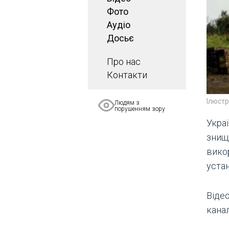
Фото
Аудіо
Досьє
Про нас
Контакти
Ілюст
Людям з
порушенням зору
Укра
знищ
вико
устан
Віде
канал