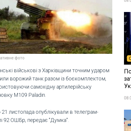
08.
ративне фото
їнські військові з Харківщини точним ударом
По
за
или ворожий танк разом із боєкомплектом,
Ук
ристовуючи самохідну артилерійську
овку М109 Paladin.
08.
о 21 листопада опублікували в телеграм-
і 92 ОШБр, передає "Думка".