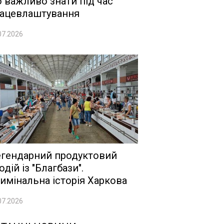
 важливо знати під час
ацевлаштування
07.2026
гендарний продуктовий
одій із "Благбази".
имінальна історія Харкова
07.2026