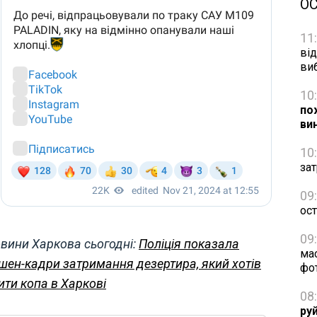
О
11
від
ви
10
по
ви
10
зат
09
ос
09
вини Харкова сьогодні:
Поліція показала
ма
шен-кадри затримання дезертира, який хотів
фо
ити копа в Харкові
08
ру