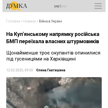
укр
|
рус
Головна
>
Новини
>
Війна в Україні
На Куп'янському напрямку російська
БМП переїхала власних штурмовиків
Щонайменше троє окупантів опинилися
під гусеницями на Харківщині
12.02.2025, 09:50
Олена Гнатишина