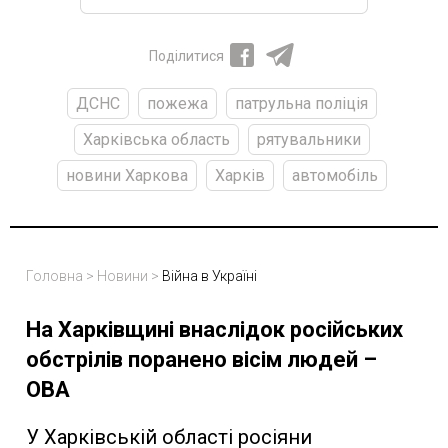
Поділитися
ДСНС
пожежа
патрульна поліція
Харківська область
рятувальники
новини Харкова
Харків
автомобіль
Головна
>
Новини
>
Війна в Україні
На Харківщині внаслідок російських
обстрілів поранено вісім людей –
ОВА
У Харківській області росіяни