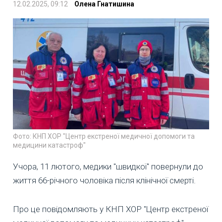
12.02.2025, 09:12
Олена Гнатишина
Фото: КНП ХОР "Центр екстреної медичної допомоги та
медицини катастроф"
Учора, 11 лютого, медики "швидкої" повернули до
життя 66-річного чоловіка після клінічної смерті.
Про це повідомляють у КНП ХОР "Центр екстреної