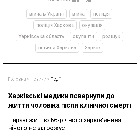
війна в Україні
війна
поліція
поліція Харкова
окупація
Харківська область
окупанти
розшук
новини Харкова
Харків
Головна
>
Новини
>
Події
Харківські медики повернули до
життя чоловіка після клінічної смерті
Наразі життю 66-річного харків'янина
нічого не загрожує