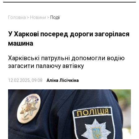
Головна
>
Новини
>
Події
У Харкові посеред дороги загорілася
машина
Харківські патрульні допомогли водію
загасити палаючу автівку
12.02.2025, 09:08
Аліна Лісічкіна