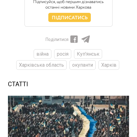
Поділитися
війна
росія
Куп'янськ
Харківська область
окупанти
Харків
СТАТТІ