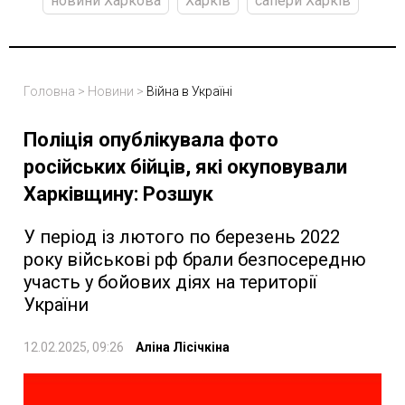
новини Харкова
Харків
сапери Харків
Головна
>
Новини
>
Війна в Україні
Поліція опублікувала фото
російських бійців, які окуповували
Харківщину: Розшук
У період із лютого по березень 2022
року військові рф брали безпосередню
участь у бойових діях на території
України
12.02.2025, 09:26
Аліна Лісічкіна