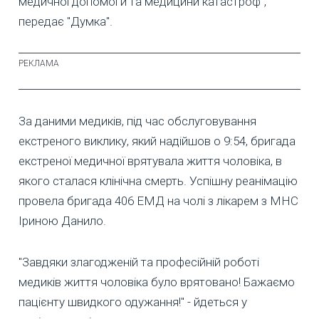
медичної допомоги та медицини катастроф",
передає "Думка".
За даними медиків, під час обслуговування
екстреного виклику, який надійшов о 9:54, бригада
екстреної медичної врятувала життя чоловіка, в
якого сталася клінічна смерть. Успішну реанімацію
провела бригада 406 ЕМД на чолі з лікарем з МНС
Іриною Данило.
"Завдяки злагодженій та професійній роботі
медиків життя чоловіка було врятовано! Бажаємо
пацієнту швидкого одужання!" - йдеться у