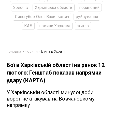
Золочів
Харківська область
поранений
Синєгубов Олег Васильович
руйнування
КАБ
новини Харкова
житло
Головна
>
Новини
>
Війна в Україні
Бої в Харківській області на ранок 12
лютого: Генштаб показав напрямки
удару (КАРТА)
У Харківській області минулої доби
ворог не атакував на Вовчанському
напрямку