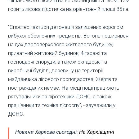
Піщанського лісництва на околиці міста Ізюм. Там
горить лісова підстилка на орієнтовній площі 85 га.
"Спостерігається детонація залишених ворогом
вибухонебезпечних предметів. Вогонь поширився
на дах двоповерхового житлового будинку,
приватний житловий будинок, 4 гаражі та
господарчі споруди, а також складські та
виробничі будівлі, деревину на території
майданчика лісового господарства. Жертв та
постраждалих немає. На місці події працюють
рятувальники та піротехніки ДСНС, а також
працівники та техніка лісгоспу", - зауважили у
ДСНС.
Новини Харкова сьогодні:
На Харківщині