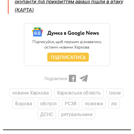
окупанти під прикриттям авіації пішли в атаку
(КАРТА)
Поділитися
новини Харкова
Харківська область
Ізюм
Борова
обстріл
РСЗВ
пожежа
ліс
ДСНС
рятувальники