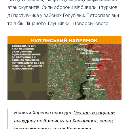
атак окупантів. Сили оборони відбивали штурмові
дії противника у районах Голубівки, Петропавлівки
та в бік Піщаного, Глушківки і Новоосинового.
Новини Харкова сьогодні:
Окупанти завдали
авіаудару по Золочеву на Харківщині, серед
постраждалих є діти – Коваленко