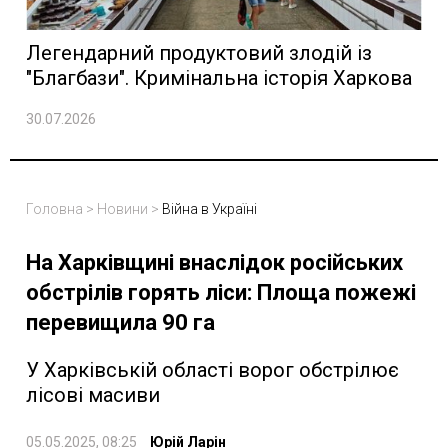
Легендарний продуктовий злодій із
"Благбази". Кримінальна історія Харкова
30.07.2026
Головна
>
Новини
>
Війна в Україні
На Харківщині внаслідок російських
обстрілів горять ліси: Площа пожежі
перевищила 90 га
У Харківській області ворог обстрілює
лісові масиви
05.05.2025, 08:25
Юрій Ларін