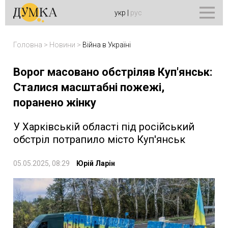
укр
|
рус
Головна
>
Новини
>
Війна в Україні
Ворог масовано обстріляв Куп'янськ:
Сталися масштабні пожежі,
поранено жінку
У Харківській області під російський
обстріл потрапило місто Куп'янськ
05.05.2025, 08:29
Юрій Ларін