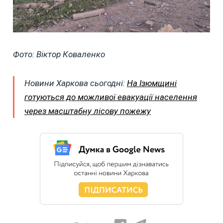
Фото: Віктор Коваленко
Новини Харкова сьогодні:
На Ізюмщині
готуються до можливої евакуації населення
через масштабну лісову пожежу