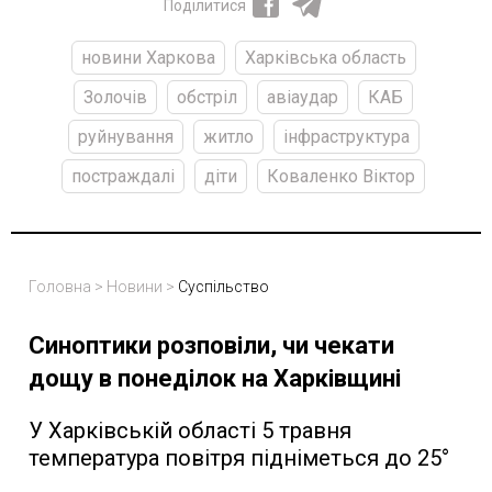
Поділитися
новини Харкова
Харківська область
Золочів
обстріл
авіаудар
КАБ
руйнування
житло
інфраструктура
постраждалі
діти
Коваленко Віктор
Головна
>
Новини
>
Суспільство
Синоптики розповіли, чи чекати
дощу в понеділок на Харківщині
У Харківській області 5 травня
температура повітря підніметься до 25°