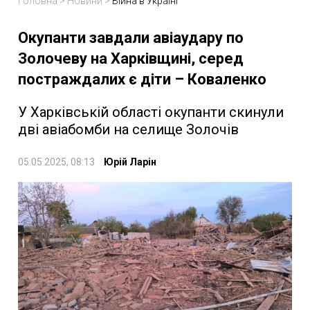
Головна
>
Новини
>
Війна в Україні
Окупанти завдали авіаудару по
Золочеву на Харківщині, серед
постраждалих є діти – Коваленко
У Харківській області окупанти скинули
дві авіабомби на селище Золочів
05.05.2025, 08:13
Юрій Ларін