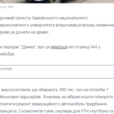
ото: ХАІ
уховий оркестр Харківського національного
ерокосмічного університету влаштував розіграш незвичн
ризів за донати на армію.
к передає "Думка”, про це
йдеться
на сторінці ХАІ у
ейсбук.
 виші розповіли, що збирають 300 тис. грн на потреби 7
ійськових підрозділів. Зокрема, на зібрані кошти планують
платити ремонт евакуаційного автомобіля, придбання
ланшета, 2 комплектів гуми, окулярів для FPV, ноутбука та