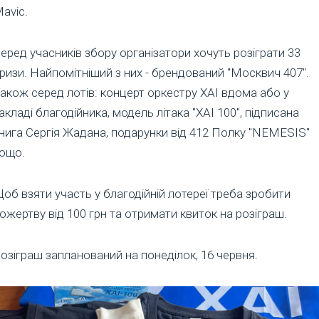
aviс.
еред учасників збору організатори хочуть розіграти 33
ризи. Найпомітніший з них - брендований "Москвич 407".
акож серед лотів: концерт оркестру ХАІ вдома або у
акладі благодійника, модель літака "ХАІ 100", підписана
нига Сергія Жадана, подарунки від 412 Полку "NEMESIS"
ощо.
об взяти участь у благодійній лотереї треба зробити
ожертву від 100 грн та отримати квиток на розіграш.
озіграш запланований на понеділок, 16 червня.