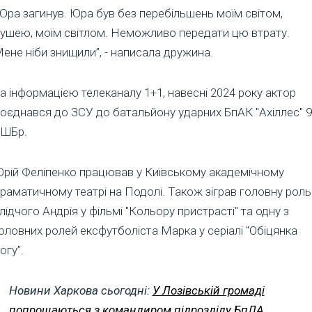
Юра загинув. Юра був без перебільшень моїм світом,
ушею, моїм світлом. Неможливо передати цю втрату.
ене ніби знищили”, - написала дружина.
а інформацією телеканалу 1+1, навесні 2024 року актор
оєднався до ЗСУ до батальйону ударних БпАК "Ахіллес" 
ШБр.
рій Феліпенко працював у Київському академічному
раматичному театрі на Подолі. Також зіграв головну роль 
лідчого Андрія у фільмі "Кольору пристрасті" та одну з
оловних ролей ексфутболіста Марка у серіалі "Обіцянка
огу”.
Новини Харкова сьогодні:
У Лозівській громаді
попрощаються з командиром підрозділу БпЛА