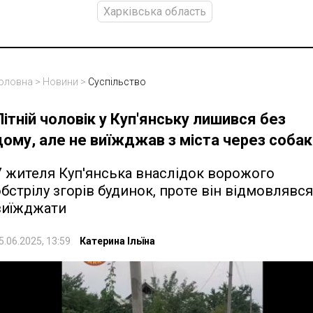
Харківська область
оловна
>
Новини
>
Суспільство
Літній чоловік у Куп'янську лишився без
дому, але не виїжджав з міста через собак
У жителя Куп'янська внаслідок ворожого
бстрілу згорів будинок, проте він відмовлявся
виїжджати
5.06.2025, 13:59
Катерина Ільїна