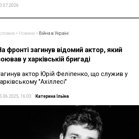
0.07.2026
оловна
>
Новини
>
Війна в Україні
На фронті загинув відомий актор, який
воював у харківській бригаді
агинув актор Юрій Феліпенко, що служив у
арківському "Ахіллесі"
5.06.2025, 16:03
Катерина Ільїна