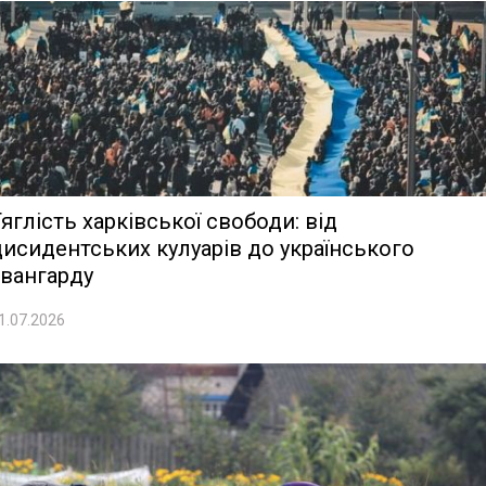
яглість харківської свободи: від
исидентських кулуарів до українського
авангарду
1.07.2026