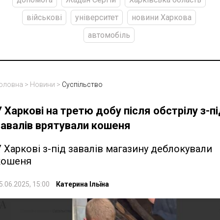
військові
університет
новини Харкова
автомобіль
оловна
>
Новини
>
Суспільство
У Харкові на третю добу після обстрілу з-пі
завалів врятували кошеня
 Харкові з-під завалів магазину деблокували
кошеня
5.06.2025, 15:00
Катерина Ільїна