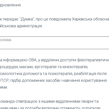
ідновлення.
к передає "Думка”, про це повідомила Харківська обласна
ійськова адміністрація.
а інформацією ОВА, у відділенні доступні фізіотерапевтичн
роцедури, масажі, ерготерапія та кінезотерапія,
сихологічна допомога та психотерапія, реабілітація після
ТСР, підбір допоміжних засобів і навчання користування
ими.
оманда співпрацює з іншими відділеннями лікарні та
ахівцями і за потреби ветерани отримують додаткові