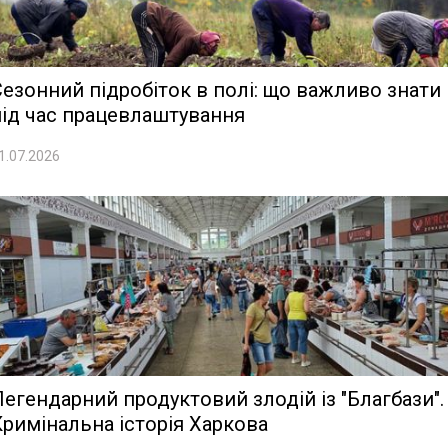
езонний підробіток в полі: що важливо знати
під час працевлаштування
1.07.2026
егендарний продуктовий злодій із "Благбази".
римінальна історія Харкова