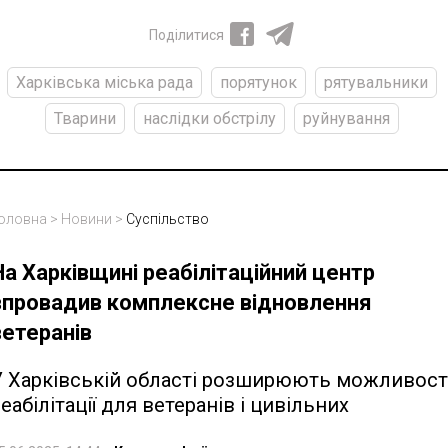
Поділитися
Харківська міська рада
порятунок
рятувальники
Тварини
наслідки обстрілу
руйнування
оловна
>
Новини
>
Суспільство
На Харківщині реабілітаційний центр
впровадив комплексне відновлення
ветеранів
У Харківській області розширюють можливост
еабілітації для ветеранів і цивільних