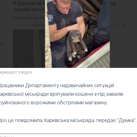
криншот з відео
рацівники Департаменту надзвичайних ситуацій
арківської міськради врятували кошеня з-під завалів
руйнованого ворожими обстрілами магазину.
ро це повідомила Харківська міськрада, передає "Думка”.