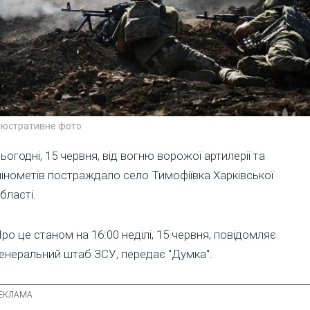
люстративне фото
ьогодні, 15 червня, від вогню ворожої артилерії та
інометів постраждало село Тимофіївка Харківської
бласті.
ро це станом на 16:00 неділі, 15 червня, повідомляє
енеральний штаб ЗСУ, передає "Думка".