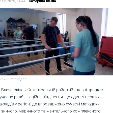
5.06.2025, 14:44
Катерина Ільїна
криншот з відео
 Близнюківській центральній районній лікарні працює
учасне реабілітаційне відділення. Це один із перших
акладів у регіоні, де впроваджено сучасні методики
ізичного, медичного та ментального комплексного