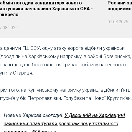
абмін погодив кандидатуру нового
Росіяни з
аступника начальника Харківської ОВА -
підприємс
жерело
07.08.2026
7.08.2026
а даними ГШ ЗСУ, одну атаку ворога відбили українські
ідрозділи на Харківському напрямку, в районі Вовчанська,
аразі ще одне боєзіткнення триває поблизу населеного
ункту Стариця.
рім того, на Куп’янському напрямку українці відбили п’ять
турмів у бік Петропавлівки, Голубівки та Нової Кругляківки
Новини Харкова сьогодні:
У Дворічній на Харківщині
захисники влаштували росіянам зону тотального
знищення - 48 бригада