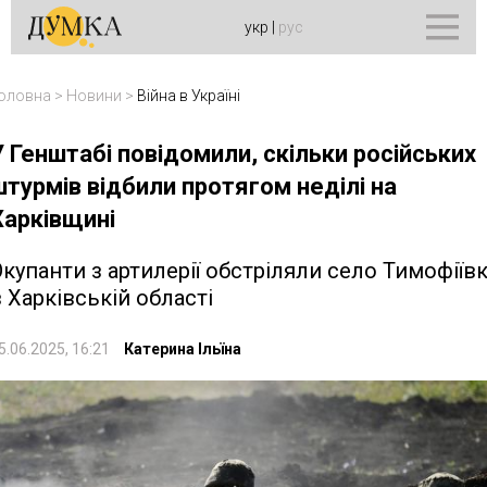
укр
|
рус
оловна
>
Новини
>
Війна в Україні
У Генштабі повідомили, скільки російських
штурмів відбили протягом неділі на
Харківщині
купанти з артилерії обстріляли село Тимофіїв
 Харківській області
5.06.2025, 16:21
Катерина Ільїна