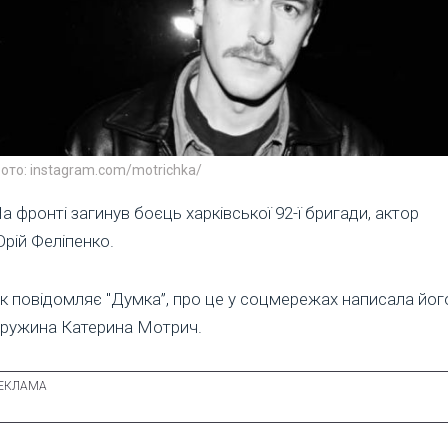
ото: instagram.com/motrichka/
а фронті загинув боєць харківської 92-ї бригади, актор
рій Феліпенко.
к повідомляє "Думка”, про це у соцмережах написала йог
ружина Катерина Мотрич.