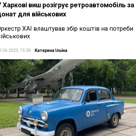
У Харкові виш розігрує ретроавтомобіль за
донат для військових
ркестр ХАІ влаштував збір коштів на потреби
військових
5.06.2025, 15:38
Катерина Ільїна