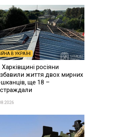
ВІЙНА В УКРАЇНІ
 Харківщині росіяни
збавили життя двох мирних
шканців, ще 18 –
страждали
08.2026