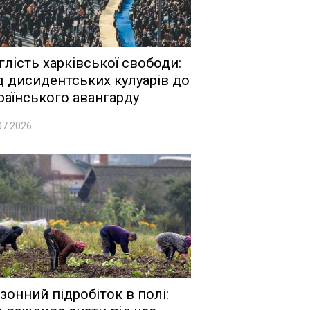
глість харківської свободи:
д дисидентських кулуарів до
раїнського авангарду
07.2026
зонний підробіток в полі: