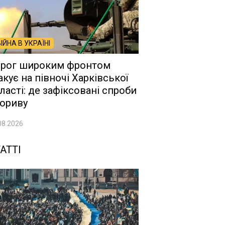
ВІЙНА В УКРАЇНІ
рог широким фронтом
акує на півночі Харківської
ласті: де зафіксовані спроби
ориву
08.2026
АТТІ