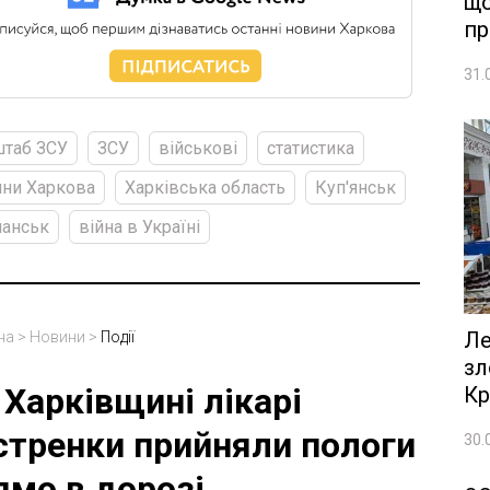
що
пр
31.
штаб ЗСУ
ЗСУ
військові
статистика
ни Харкова
Харківська область
Куп'янськ
чанськ
війна в Україні
Ле
на
>
Новини
>
Події
зл
 Харківщині лікарі
Кр
стренки прийняли пологи
30.
ямо в дорозі