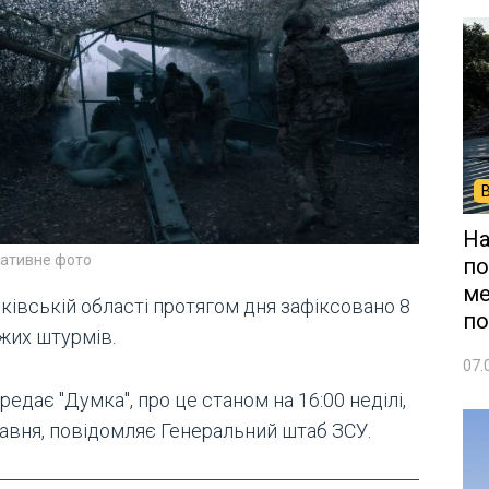
На
ративне фото
по
ме
ківській області протягом дня зафіксовано 8
по
жих штурмів.
07.
редає "Думка", про це станом на 16:00 неділі,
равня, повідомляє Генеральний штаб ЗСУ.