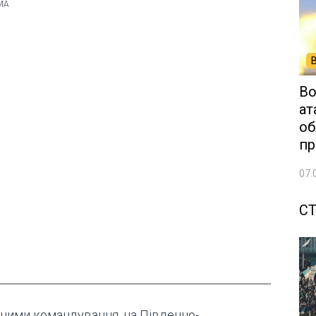
Во
ат
об
пр
07.
СТ
аними командування, на Південно-