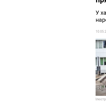
У х
нар
10.05.
Ілюст