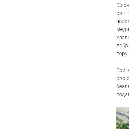
"Схо
світ.
чоло
медич
хлоп
добри
поруч
Бриг
свою
безп
пода