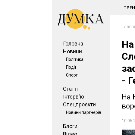
ТРЕ
Голов
На
Головна
Новини
Сл
Політика
за
Події
Спорт
- 
Статті
На 
Інтерв'ю
Спецпроєкти
вор
Новини партнерів
10.05.
Блоги
Відео