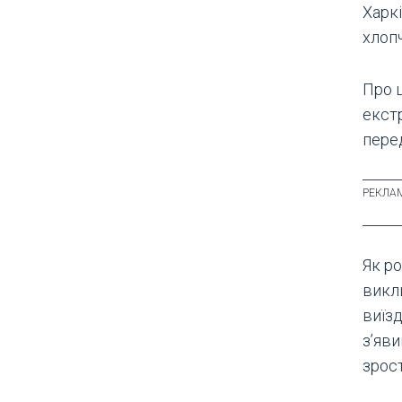
Харкі
хлопч
Про 
екст
пере
Як ро
викл
виїзд
з’яв
зрос