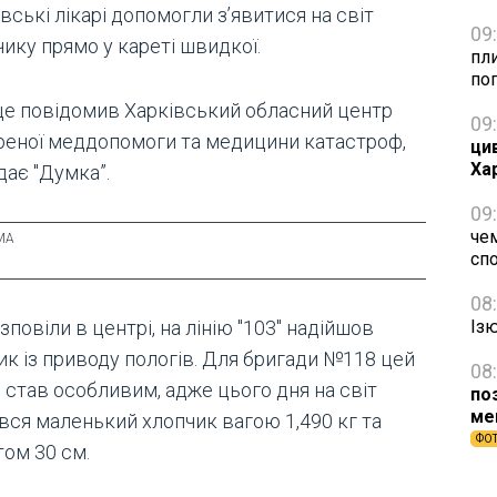
вські лікарі допомогли з’явитися на світ
09
ику прямо у кареті швидкої.
пли
по
це повідомив Харківський обласний центр
09
реної меддопомоги та медицини катастроф,
ци
Ха
дає "Думка”.
09
чем
сп
08
зповіли в центрі, на лінію "103" надійшов
Із
ик із приводу пологів. Для бригади №118 цей
08
 став особливим, адже цього дня на світ
по
ме
ився маленький хлопчик вагою 1,490 кг та
ФО
том 30 см.