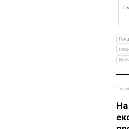
Ген
нови
Вов
Голов
На
ек
пр