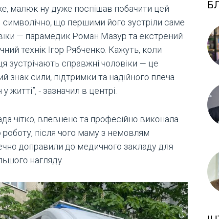
Б
же, малюк ну дуже поспішав побачити цей
 І символічно, що першими його зустріли саме
віки — парамедик Роман Мазур та екстрений
ний технік Ігор Рябченко. Кажуть, коли
ця зустрічають справжні чоловіки — це
й знак сили, підтримки та надійного плеча
 у житті”, - зазначил в центрі.
ада чітко, впевнено та професійно виконала
 роботу, після чого маму з немовлям
ечно доправили до медичного закладу для
льшого нагляду.