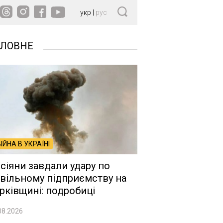
укр
|
рус
ОЛОВНЕ
ВІЙНА В УКРАЇНІ
сіяни завдали удару по
вільному підприємству на
рківщині: подробиці
08.2026