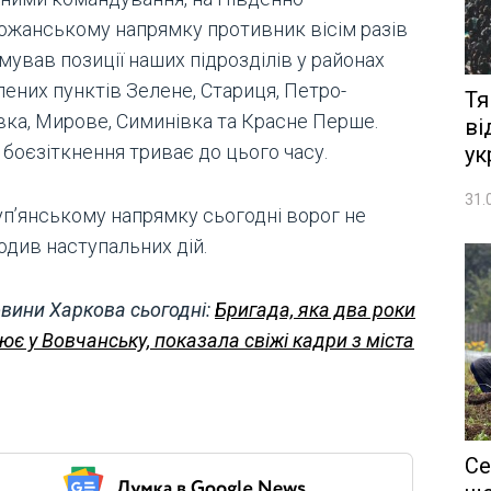
ожанському напрямку противник вісім разів
ував позиції наших підрозділів у районах
ених пунктів Зелене, Стариця, Петро-
Тя
івка, Мирове, Симинівка та Красне Перше.
ві
боєзіткнення триває до цього часу.
ук
31.
уп’янському напрямку сьогодні ворог не
одив наступальних дій.
вини Харкова сьогодні:
Бригада, яка два роки
ює у Вовчанську, показала свіжі кадри з міста
Се