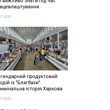
 важливо знати під час
ацевлаштування
07.2026
гендарний продуктовий
одій із "Благбази".
имінальна історія Харкова
07.2026