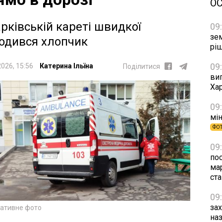
О
арківській кареті швидкої
09
зе
одився хлопчик
рі
09
2026, 15:56
Катерина Ільїна
Поділитися
виг
Хар
09
мін
ФО
09
по
ма
ста
09
за
ративне фото
на