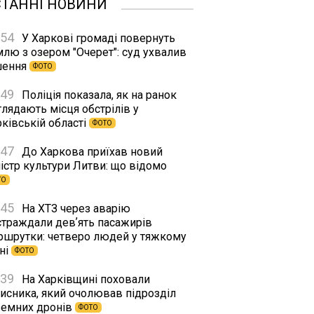
СТАННІ НОВИНИ
:54
У Харкові громаді повернуть
млю з озером "Очерет": суд ухвалив
шення
ФОТО
:49
Поліція показала, як на ранок
лядають місця обстрілів у
ківській області
ФОТО
:47
До Харкова приїхав новий
істр культури Литви: що відомо
ТО
:45
На ХТЗ через аварію
страждали девʼять пасажирів
ршрутки: четверо людей у тяжкому
ні
ФОТО
:39
На Харківщині поховали
хисника, який очолював підрозділ
земних дронів
ФОТО