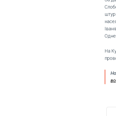
Слоб
штурм
насел
Іван
Одне 
На К
пров
Но
во