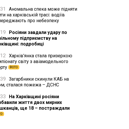
:31
Аномальна спека може підняти
ти на харківській трасі: водіїв
переджають про небезпеку
:19
Росіяни завдали удару по
вільному підприємству на
рківщині: подробиці
:12
Харків'янка стала призеркою
піонату світу з авіамодельного
орту
ФОТО
:39
Загарбники скинули КАБ на
юм, сталася пожежа – ДСНС
:33
На Харківщині росіяни
збавили життя двох мирних
шканців, ще 18 – постраждали
ТО