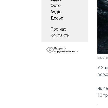
Фото
Аудіо
Досьє
Про нас
Контакти
Людям з
порушенням зору
Ілюст
У Хар
воро
Як пе
10 т