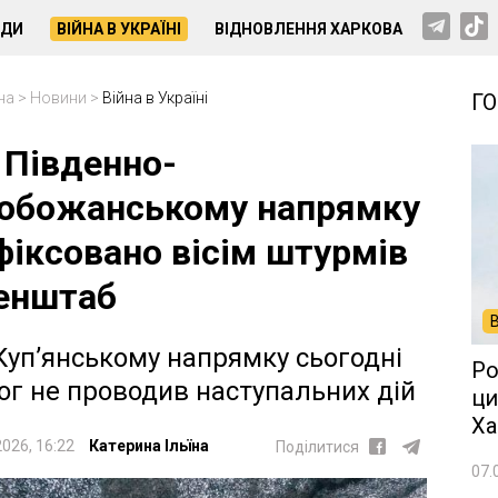
НДИ
ВІЙНА В УКРАЇНІ
ВІДНОВЛЕННЯ ХАРКОВА
на
>
Новини
>
Війна в Україні
Г
 Південно-
обожанському напрямку
фіксовано вісім штурмів
Генштаб
Куп’янському напрямку сьогодні
Ро
ог не проводив наступальних дій
ци
Ха
2026, 16:22
Катерина Ільїна
Поділитися
07.