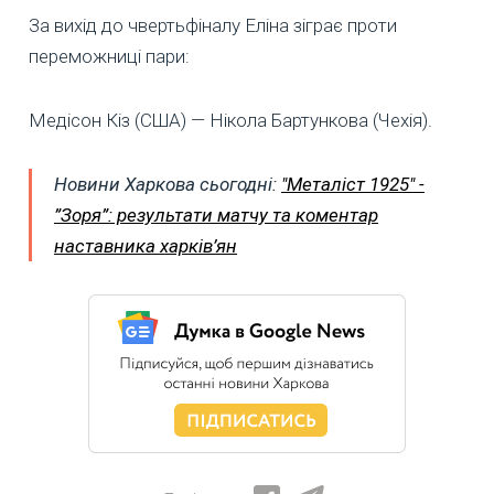
За вихід до чвертьфіналу Еліна зіграє проти
переможниці пари:
Медісон Кіз (США) — Нікола Бартункова (Чехія).
Новини Харкова сьогодні:
"Металіст 1925" -
”Зоря”: результати матчу та коментар
наставника харків’ян