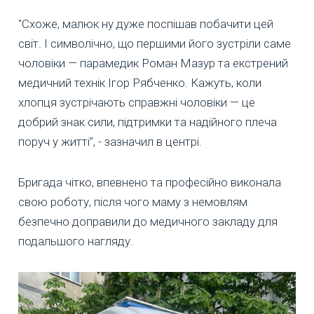
"Схоже, малюк ну дуже поспішав побачити цей
світ. І символічно, що першими його зустріли саме
чоловіки — парамедик Роман Мазур та екстрений
медичний технік Ігор Рябченко. Кажуть, коли
хлопця зустрічають справжні чоловіки — це
добрий знак сили, підтримки та надійного плеча
поруч у житті”, - зазначил в центрі.
Бригада чітко, впевнено та професійно виконала
свою роботу, після чого маму з немовлям
безпечно доправили до медичного закладу для
подальшого нагляду.