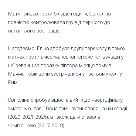
Матч тривав трохи більше години, Світоліна
повністю контролювала гру від першого до
останнього розіграшу.
Нагадаємо, Еліна здобула другу перемогу в трьох
матчах проти американської тенісистки, взявши у
неї реванш за поразку півтора місяця тому в
Маямі. Торік вони зустрічалися у третьому колі у
Римі.
Світоліна спробує вшосте вийти до чвертьфіналу
змагань в Італії. Вона тричі зупинялася на цій стадії
(2020, 2021, 2025), а також двічі ставала
чемпіонкою (2017, 2018).