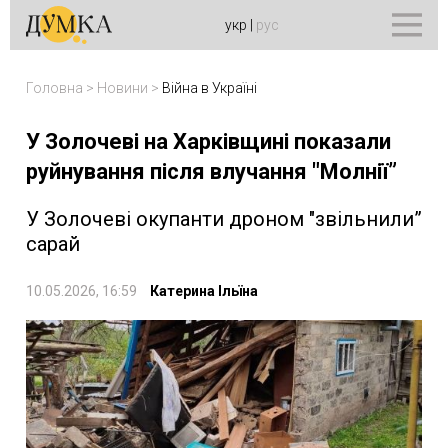
укр
|
рус
Головна
>
Новини
>
Війна в Україні
У Золочеві на Харківщині показали
руйнування після влучання "Молнії”
У Золочеві окупанти дроном "звільнили”
сарай
10.05.2026, 16:59
Катерина Ільїна