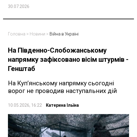
30.07.2026
Головна
>
Новини
>
Війна в Україні
На Південно-Слобожанському
напрямку зафіксовано вісім штурмів -
Генштаб
На Куп’янському напрямку сьогодні
ворог не проводив наступальних дій
10.05.2026, 16:22
Катерина Ільїна