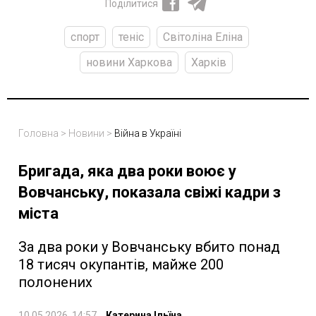
Поділитися
спорт
теніс
Світоліна Еліна
новини Харкова
Харків
Головна
>
Новини
>
Війна в Україні
Бригада, яка два роки воює у
Вовчанську, показала свіжі кадри з
міста
За два роки у Вовчанську вбито понад
18 тисяч окупантів, майже 200
полонених
10.05.2026, 14:57
Катерина Ільїна