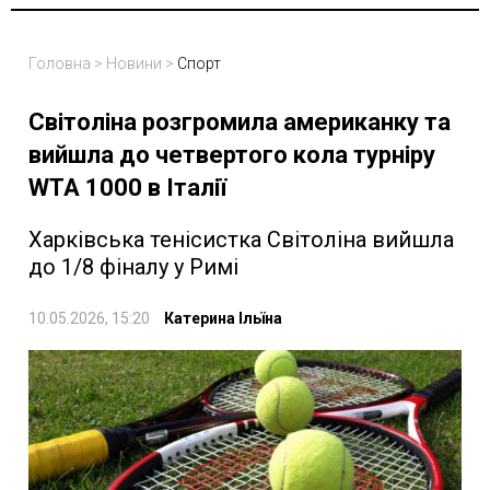
Головна
>
Новини
>
Спорт
Світоліна розгромила американку та
вийшла до четвертого кола турніру
WTA 1000 в Італії
Харківська тенісистка Світоліна вийшла
до 1/8 фіналу у Римі
10.05.2026, 15:20
Катерина Ільїна