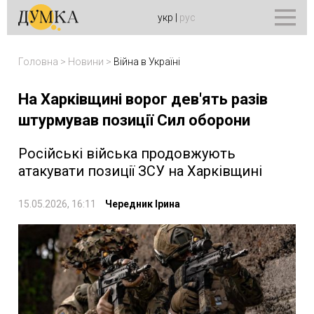
укр
|
рус
Головна
>
Новини
>
Війна в Україні
На Харківщині ворог дев'ять разів
штурмував позиції Сил оборони
Російські війська продовжують
атакувати позиції ЗСУ на Харківщині
15.05.2026, 16:11
Чередник Ірина