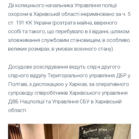
Дії колишнього начальника Управління поліції
охорони в Харківській області інкриміновано за ч. 5
ст. 191 КК України (розтрата майна, ввіреного
особі та такого, що перебувало в її віданні, шляхом
зловживання службовим становищем, в особливо
великих розмірах, в умовах воєнного стану).
Досудове розслідування ведуть слідчі другого
слідчого відділу Територіального управління ДБР у
Полтаві, з дислокацією у Харкові, за оперативного
супроводу співробітників Харківського управління
ДВБ Нацполіції та Управління СБУ в Харківській
області.