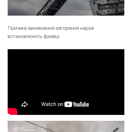
Причину виникнення загоряння наразі
встановлюють фахівці.