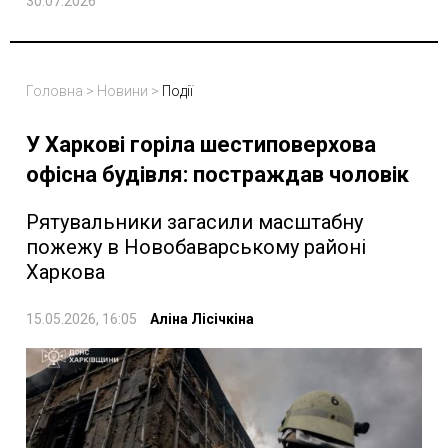
30.07.2026
Головна
>
Новини
>
Події
У Харкові горіла шестиповерхова
офісна будівля: постраждав чоловік
Рятувальники загасили масштабну
пожежу в Новобаварському районі
Харкова
15.05.2026, 16:05
Аліна Лісічкіна