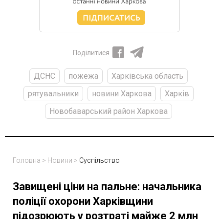
Поділитися
ДСНС
пожежа
Харківська область
рятувальники
новини Харкова
Харків
Новобаварський район Харкова
Головна
>
Новини
>
Суспільство
Завищені ціни на пальне: начальника
поліції охорони Харківщини
підозрюють у розтраті майже 2 млн