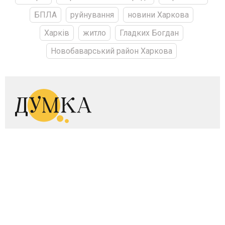
БПЛА
руйнування
новини Харкова
Харків
житло
Гладких Богдан
Новобаварський район Харкова
Використання будь-яких матеріалів, розміщених на сайті,
дозволяється при вказуванні посилання (для інтернет-видань
— гіперпосилання) на dumka.media. Посилання
(гіперпосилання) обов’язкове незалежно від повного або
часткового використання матеріалів.
Матеріали з поміткою «Реклама», «Прес-реліз», «Актуально»,
«Інновації» і в розділах «Спецпроєкт», «Новини партнерів»
публікуються на правах реклами.
Редакція не несе відповідальності за факти оприлюднені у