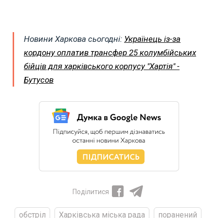
Новини Харкова сьогодні:
Українець із-за
кордону оплатив трансфер 25 колумбійських
бійців для харківського корпусу "Хартія" -
Бутусов
Поділитися
обстріл
Харківська міська рада
поранений