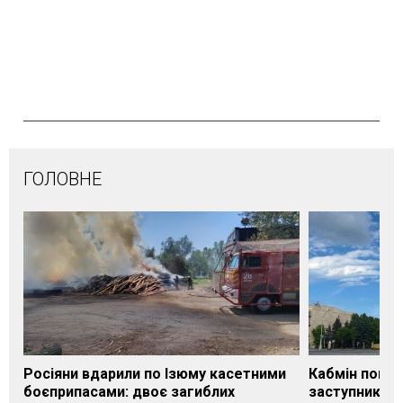
ГОЛОВНЕ
Росіяни вдарили по Ізюму касетними
Кабмін погод
боєприпасами: двоє загиблих
заступника н