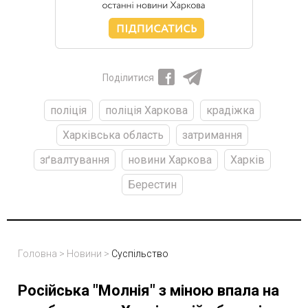
Поділитися
поліція
поліція Харкова
крадіжка
Харківська область
затримання
зґвалтування
новини Харкова
Харків
Берестин
Головна
>
Новини
>
Суспільство
Російська "Молнія" з міною впала на