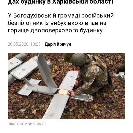
дах будинку в Харківській області
У Богодухівській громаді російський
безпілотник із вибухівкою впав на
горище двоповерхового будинку
20.05.2026, 10:23
Дар'я Кричун
Ілюстративне фото