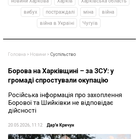
новини Харкова
Харків
Харківська область
вибух
постраждалі
міна
війна
війна в Україні
Чугуїв
Головна
>
Новини
>
Суспільство
Борова на Харківщині – за ЗСУ: у
громаді спростували окупацію
Російська інформація про захоплення
Борової та Шийківки не відповідає
дійсності
20.05.2026, 11:12
Дар'я Кричун