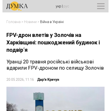
укр
|
рус
Головна
>
Новини
>
Війна в Україні
FPV-дрон влетів у Золочів на
Харківщині: пошкоджений будинок і
подвір’я
Уранці 20 травня російські військові
вдарили FPV-дроном по селищу Золочів
20.05.2026, 11:16
Дар'я Кричун