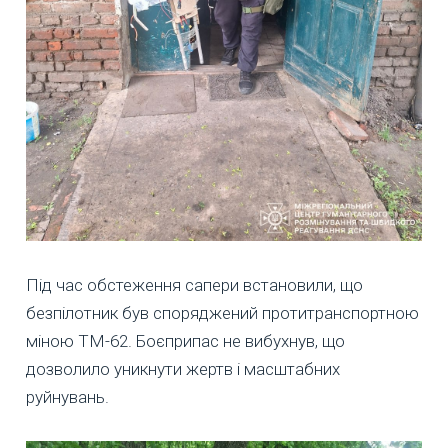
Під час обстеження сапери встановили, що
безпілотник був споряджений протитранспортною
міною ТМ-62. Боєприпас не вибухнув, що
дозволило уникнути жертв і масштабних
руйнувань.