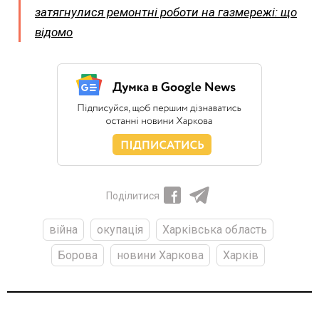
затягнулися ремонтні роботи на газмережі: що
відомо
Поділитися
війна
окупація
Харківська область
Борова
новини Харкова
Харків