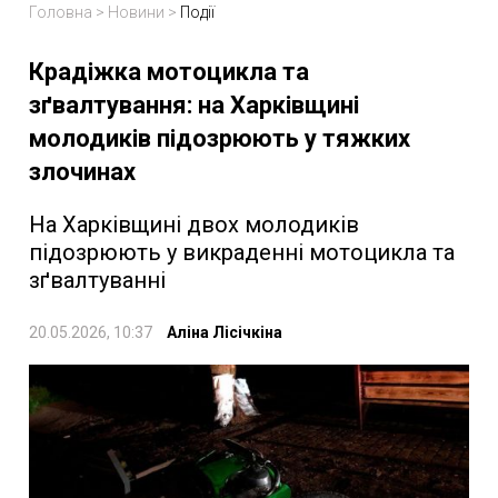
Головна
>
Новини
>
Події
Крадіжка мотоцикла та
зґвалтування: на Харківщині
молодиків підозрюють у тяжких
злочинах
На Харківщині двох молодиків
підозрюють у викраденні мотоцикла та
зґвалтуванні
20.05.2026, 10:37
Аліна Лісічкіна