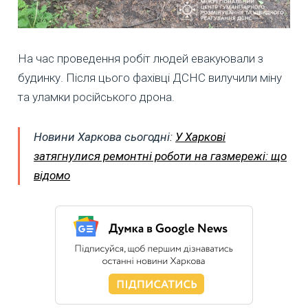
На час проведення робіт людей евакуювали з
будинку. Після цього фахівці ДСНС вилучили міну
та уламки російського дрона.
Новини Харкова сьогодні:
У Харкові
затягнулися ремонтні роботи на газмережі: що
відомо